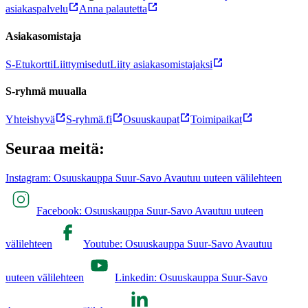
asiakaspalvelu
Anna palautetta
Asiakasomistaja
S-Etukortti
Liittymisedut
Liity asiakasomistajaksi
S-ryhmä muualla
Yhteishyvä
S-ryhmä.fi
Osuuskaupat
Toimipaikat
Seuraa meitä:
Instagram: Osuuskauppa Suur-Savo Avautuu uuteen välilehteen
Facebook: Osuuskauppa Suur-Savo Avautuu uuteen
välilehteen
Youtube: Osuuskauppa Suur-Savo Avautuu
uuteen välilehteen
Linkedin: Osuuskauppa Suur-Savo