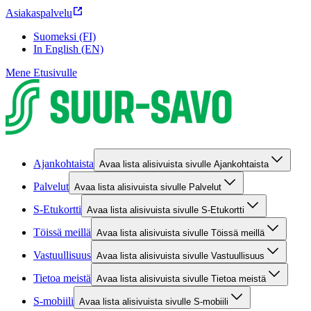
Asiakaspalvelu
Suomeksi (FI)
In English (EN)
Mene Etusivulle
Ajankohtaista
Avaa lista alisivuista sivulle Ajankohtaista
Palvelut
Avaa lista alisivuista sivulle Palvelut
S-Etukortti
Avaa lista alisivuista sivulle S-Etukortti
Töissä meillä
Avaa lista alisivuista sivulle Töissä meillä
Vastuullisuus
Avaa lista alisivuista sivulle Vastuullisuus
Tietoa meistä
Avaa lista alisivuista sivulle Tietoa meistä
S-mobiili
Avaa lista alisivuista sivulle S-mobiili