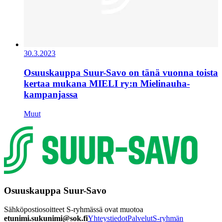
30.3.2023
Osuuskauppa Suur-Savo on tänä vuonna toista
kertaa mukana MIELI ry:n Mielinauha-
kampanjassa
Muut
Osuuskauppa Suur-Savo
Sähköpostiosoitteet S-ryhmässä ovat muotoa
etunimi.sukunimi@sok.fi
Yhteystiedot
Palvelut
S-ryhmän