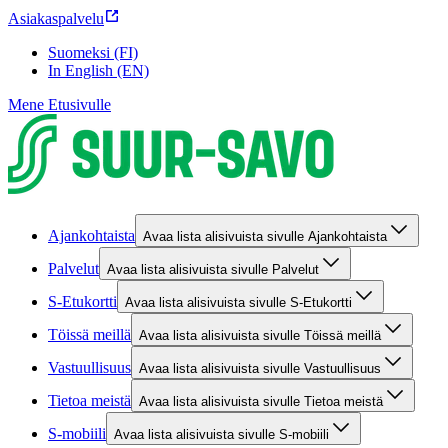
Asiakaspalvelu
Suomeksi (FI)
In English (EN)
Mene Etusivulle
Ajankohtaista
Avaa lista alisivuista sivulle Ajankohtaista
Palvelut
Avaa lista alisivuista sivulle Palvelut
S-Etukortti
Avaa lista alisivuista sivulle S-Etukortti
Töissä meillä
Avaa lista alisivuista sivulle Töissä meillä
Vastuullisuus
Avaa lista alisivuista sivulle Vastuullisuus
Tietoa meistä
Avaa lista alisivuista sivulle Tietoa meistä
S-mobiili
Avaa lista alisivuista sivulle S-mobiili