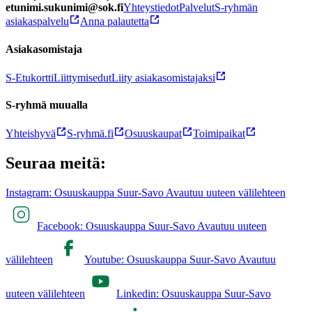
etunimi.sukunimi@sok.fi
Yhteystiedot
Palvelut
S-ryhmän
asiakaspalvelu
Anna palautetta
Asiakasomistaja
S-Etukortti
Liittymisedut
Liity asiakasomistajaksi
S-ryhmä muualla
Yhteishyvä
S-ryhmä.fi
Osuuskaupat
Toimipaikat
Seuraa meitä:
Instagram: Osuuskauppa Suur-Savo Avautuu uuteen välilehteen
Facebook: Osuuskauppa Suur-Savo Avautuu uuteen
välilehteen
Youtube: Osuuskauppa Suur-Savo Avautuu
uuteen välilehteen
Linkedin: Osuuskauppa Suur-Savo