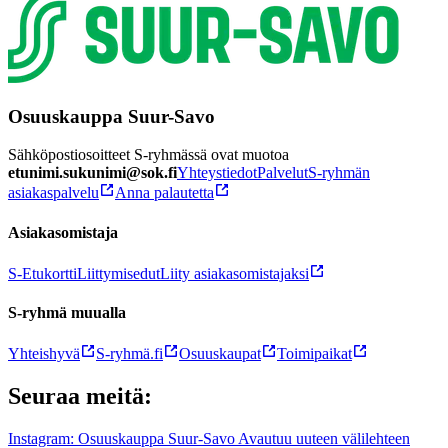
Osuuskauppa Suur-Savo
Sähköpostiosoitteet S-ryhmässä ovat muotoa
etunimi.sukunimi@sok.fi
Yhteystiedot
Palvelut
S-ryhmän
asiakaspalvelu
Anna palautetta
Asiakasomistaja
S-Etukortti
Liittymisedut
Liity asiakasomistajaksi
S-ryhmä muualla
Yhteishyvä
S-ryhmä.fi
Osuuskaupat
Toimipaikat
Seuraa meitä:
Instagram: Osuuskauppa Suur-Savo Avautuu uuteen välilehteen