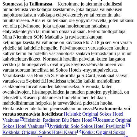
Suomessa ja Tallinnassa.
−
Kerroimme jo aiemmin edullisesti
hinnoitellusta viikkotarjouksestamme, joka tarjoaa väliaikaisen
majoitusratkaisun vaikkapa etätyöskentelyyn tai remontin alta
muuttamiseen. Aina ei kuitenkaan ole yöpymistarvetta, joten ratkaisu
voi olla päivähuone, joka tarjoaa huolettoman ratkaisun
etätyöskentelyyn tai muuhun omaan aikaan, kertoo tuottojohtaja
Nina Nieminen SOK Matkailu- ja ravitsemiskaupan
ketjuohjauksesta.
Päivähuone on käytössä klo 7-18 ja sen voi varata
yhdelle tai kahdelle hengelle. Päivähuoneen varustukseen kuuluu
kahvinkeitin tai hotellin vastaanotosta saatava termoskannu ja muut
kahvittelutarvikkeet. Normaalit hotellin palvelut, kuten langaton
verkko ja huonepalvelu, ovat myös käytössä.
Päivähuoneen voi
varata suoraan hotellista tai Sokos Hotels -myyntipalvelusta.
Varauksesta saa Bonusta S-Etukortilla ja S-Card-asiakkaat saavat
varauksesta S-pisteitä.
Hotelleissa tehdään kaikki mahdollinen
asiakkaiden turvallisuuden takaamiseksi: Siivousta, kuten
ovenkahvojen, hissinappuloiden ja muiden pintojen pyyhintää, on
tehostettu. Käsien puhtaudesta huolehtiminen tehdään
mahdollisimman helpoksi ja turvaväleistä pidetään huolta.
Henkilöstö ei tule töihin pienessäkään nuhassa.
Päivähuoneita voi
varata seuraavista hotelleista:
Helsinki: Original Sokos Hotel
Vaakuna
Helsinki: Radisson Blu Plaza Hotel
Joensuu: Original
Sokos Hotel Vaakuna
Jyväskylä: Solo Sokos Hotel Paviljonki
Kokkola: Original Sokos Hotel Kaarle
Kotka: Original Sokos