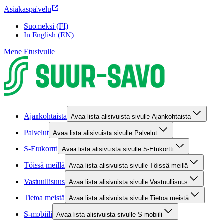
Asiakaspalvelu
Suomeksi (FI)
In English (EN)
Mene Etusivulle
Ajankohtaista
Avaa lista alisivuista sivulle Ajankohtaista
Palvelut
Avaa lista alisivuista sivulle Palvelut
S-Etukortti
Avaa lista alisivuista sivulle S-Etukortti
Töissä meillä
Avaa lista alisivuista sivulle Töissä meillä
Vastuullisuus
Avaa lista alisivuista sivulle Vastuullisuus
Tietoa meistä
Avaa lista alisivuista sivulle Tietoa meistä
S-mobiili
Avaa lista alisivuista sivulle S-mobiili