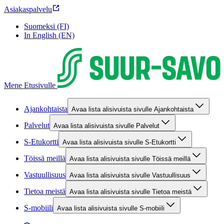
Asiakaspalvelu
Suomeksi (FI)
In English (EN)
Mene Etusivulle
Ajankohtaista
Avaa lista alisivuista sivulle Ajankohtaista
Palvelut
Avaa lista alisivuista sivulle Palvelut
S-Etukortti
Avaa lista alisivuista sivulle S-Etukortti
Töissä meillä
Avaa lista alisivuista sivulle Töissä meillä
Vastuullisuus
Avaa lista alisivuista sivulle Vastuullisuus
Tietoa meistä
Avaa lista alisivuista sivulle Tietoa meistä
S-mobiili
Avaa lista alisivuista sivulle S-mobiili