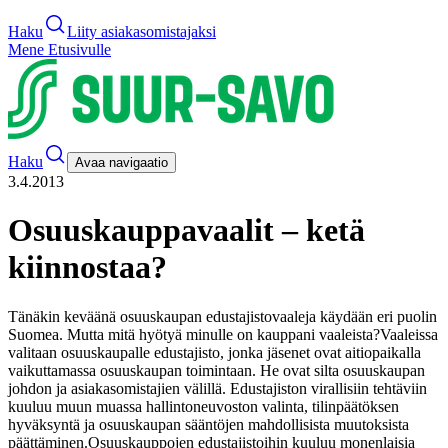
Haku
Liity asiakasomistajaksi
Mene Etusivulle
Haku
Avaa navigaatio
3.4.2013
Osuuskauppavaalit – ketä
kiinnostaa?
Tänäkin keväänä osuuskaupan edustajistovaaleja käydään eri puolin
Suomea. Mutta mitä hyötyä minulle on kauppani vaaleista?
Vaaleissa
valitaan osuuskaupalle edustajisto, jonka jäsenet ovat aitiopaikalla
vaikuttamassa osuuskaupan toimintaan. He ovat silta osuuskaupan
johdon ja asiakasomistajien välillä. Edustajiston virallisiin tehtäviin
kuuluu muun muassa hallintoneuvoston valinta, tilinpäätöksen
hyväksyntä ja osuuskaupan sääntöjen mahdollisista muutoksista
päättäminen.
Osuuskauppojen edustajistoihin kuuluu monenlaisia