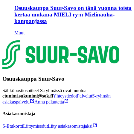
Osuuskauppa Suur-Savo on tänä vuonna toista
kertaa mukana MIELI ry:n Mielinauha-
kampanjassa
Muut
Osuuskauppa Suur-Savo
Sähköpostiosoitteet S-ryhmässä ovat muotoa
etunimi.sukunimi@sok.fi
Yhteystiedot
Palvelut
S-ryhmän
asiakaspalvelu
Anna palautetta
Asiakasomistaja
S-Etukortti
Liittymisedut
Liity asiakasomistajaksi