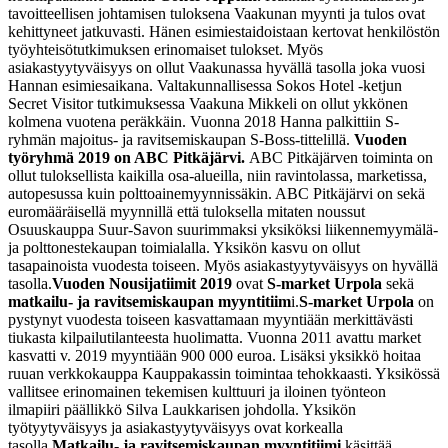
tavoitteellisen johtamisen tuloksena Vaakunan myynti ja tulos ovat
kehittyneet jatkuvasti. Hänen esimiestaidoistaan kertovat henkilöstön
työyhteisötutkimuksen erinomaiset tulokset. Myös
asiakastyytyväisyys on ollut Vaakunassa hyvällä tasolla joka vuosi
Hannan esimiesaikana. Valtakunnallisessa Sokos Hotel -ketjun
Secret Visitor tutkimuksessa Vaakuna Mikkeli on ollut ykkönen
kolmena vuotena peräkkäin. Vuonna 2018 Hanna palkittiin S-
ryhmän majoitus- ja ravitsemiskaupan S-Boss-tittelillä.
Vuoden
työryhmä 2019 on ABC Pitkäjärvi.
ABC Pitkäjärven toiminta on
ollut tuloksellista kaikilla osa-alueilla, niin ravintolassa, marketissa,
autopesussa kuin polttoainemyynnissäkin. ABC Pitkäjärvi on sekä
euromääräisellä myynnillä että tuloksella mitaten noussut
Osuuskauppa Suur-Savon suurimmaksi yksiköksi liikennemyymälä-
ja polttonestekaupan toimialalla. Yksikön kasvu on ollut
tasapainoista vuodesta toiseen. Myös asiakastyytyväisyys on hyvällä
tasolla.
Vuoden Nousijatiimit 2019
ovat
S-market Urpola
sekä
matkailu- ja ravitsemiskaupan myyntitiim
i.
S-market Urpola
on
pystynyt vuodesta toiseen kasvattamaan myyntiään merkittävästi
tiukasta kilpailutilanteesta huolimatta. Vuonna 2011 avattu market
kasvatti v. 2019 myyntiään 900 000 euroa. Lisäksi yksikkö hoitaa
ruuan verkkokauppa Kauppakassin toimintaa tehokkaasti. Yksikössä
vallitsee erinomainen tekemisen kulttuuri ja iloinen työnteon
ilmapiiri päällikkö Silva Laukkarisen johdolla. Yksikön
työtyytyväisyys ja asiakastyytyväisyys ovat korkealla
tasolla.
Matkailu- ja ravitsemiskaupan myyntitiimi
käsittää