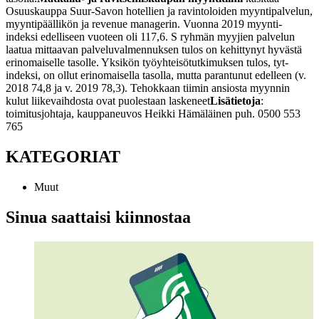
Osuuskauppa Suur-Savon hotellien ja ravintoloiden myyntipalvelun,
myyntipäällikön ja revenue managerin. Vuonna 2019 myynti-
indeksi edelliseen vuoteen oli 117,6. S ryhmän myyjien palvelun
laatua mittaavan palveluvalmennuksen tulos on kehittynyt hyvästä
erinomaiselle tasolle. Yksikön työyhteisötutkimuksen tulos, tyt-
indeksi, on ollut erinomaisella tasolla, mutta parantunut edelleen (v.
2018 74,8 ja v. 2019 78,3). Tehokkaan tiimin ansiosta myynnin
kulut liikevaihdosta ovat puolestaan laskeneet
Lisätietoja
:
toimitusjohtaja, kauppaneuvos
Heikki Hämäläinen
puh. 0500 553
765
KATEGORIAT
Muut
Sinua saattaisi kiinnostaa