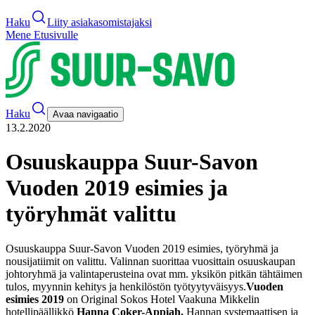
Haku
Liity asiakasomistajaksi
Mene Etusivulle
Haku
Avaa navigaatio
13.2.2020
Osuuskauppa Suur-Savon
Vuoden 2019 esimies ja
työryhmät valittu
Osuuskauppa Suur-Savon Vuoden 2019 esimies, työryhmä ja
nousijatiimit on valittu. Valinnan suorittaa vuosittain osuuskaupan
johtoryhmä ja valintaperusteina ovat mm. yksikön pitkän tähtäimen
tulos, myynnin kehitys ja henkilöstön työtyytyväisyys.
Vuoden
esimies 2019
on Original Sokos Hotel Vaakuna Mikkelin
hotellipäällikkö
Hanna Coker-Appiah.
Hannan systemaattisen ja