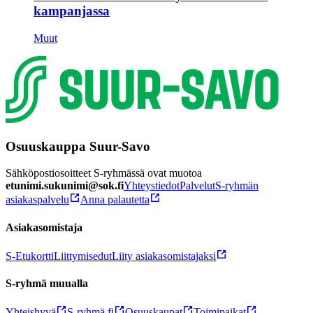
kampanjassa
Muut
Osuuskauppa Suur-Savo
Sähköpostiosoitteet S-ryhmässä ovat muotoa
etunimi.sukunimi@sok.fi
Yhteystiedot
Palvelut
S-ryhmän
asiakaspalvelu
Anna palautetta
Asiakasomistaja
S-Etukortti
Liittymisedut
Liity asiakasomistajaksi
S-ryhmä muualla
Yhteishyvä
S-ryhmä.fi
Osuuskaupat
Toimipaikat