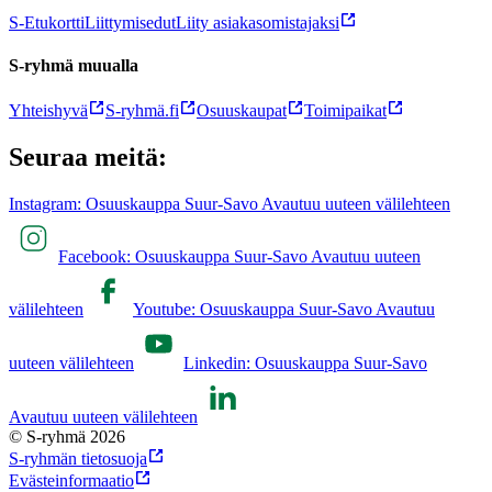
S-Etukortti
Liittymisedut
Liity asiakasomistajaksi
S-ryhmä muualla
Yhteishyvä
S-ryhmä.fi
Osuuskaupat
Toimipaikat
Seuraa meitä:
Instagram: Osuuskauppa Suur-Savo Avautuu uuteen välilehteen
Facebook: Osuuskauppa Suur-Savo Avautuu uuteen
välilehteen
Youtube: Osuuskauppa Suur-Savo Avautuu
uuteen välilehteen
Linkedin: Osuuskauppa Suur-Savo
Avautuu uuteen välilehteen
© S-ryhmä 2026
S-ryhmän tietosuoja
Evästeinformaatio