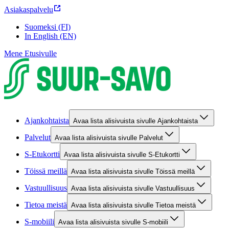
Asiakaspalvelu
Suomeksi (FI)
In English (EN)
Mene Etusivulle
Ajankohtaista
Avaa lista alisivuista sivulle Ajankohtaista
Palvelut
Avaa lista alisivuista sivulle Palvelut
S-Etukortti
Avaa lista alisivuista sivulle S-Etukortti
Töissä meillä
Avaa lista alisivuista sivulle Töissä meillä
Vastuullisuus
Avaa lista alisivuista sivulle Vastuullisuus
Tietoa meistä
Avaa lista alisivuista sivulle Tietoa meistä
S-mobiili
Avaa lista alisivuista sivulle S-mobiili