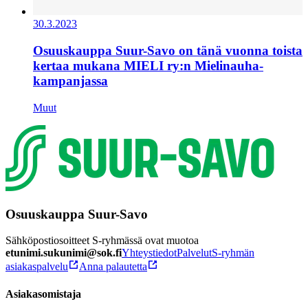
30.3.2023
Osuuskauppa Suur-Savo on tänä vuonna toista
kertaa mukana MIELI ry:n Mielinauha-
kampanjassa
Muut
Osuuskauppa Suur-Savo
Sähköpostiosoitteet S-ryhmässä ovat muotoa
etunimi.sukunimi@sok.fi
Yhteystiedot
Palvelut
S-ryhmän
asiakaspalvelu
Anna palautetta
Asiakasomistaja