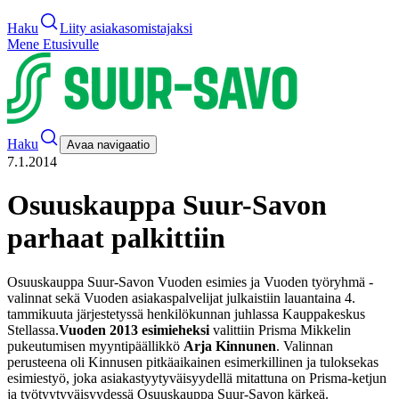
Haku
Liity asiakasomistajaksi
Mene Etusivulle
Haku
Avaa navigaatio
7.1.2014
Osuuskauppa Suur-Savon
parhaat palkittiin
Osuuskauppa Suur-Savon Vuoden esimies ja Vuoden työryhmä -
valinnat sekä Vuoden asiakaspalvelijat julkaistiin lauantaina 4.
tammikuuta järjestetyssä henkilökunnan juhlassa Kauppakeskus
Stellassa.
Vuoden 2013 esimieheksi
valittiin Prisma Mikkelin
pukeutumisen myyntipäällikkö
Arja Kinnunen
. Valinnan
perusteena oli Kinnusen pitkäaikainen esimerkillinen ja tuloksekas
esimiestyö, joka asiakastyytyväisyydellä mitattuna on Prisma-ketjun
ja työtyytyväisyydessä Osuuskauppa Suur-Savon kärkeä.