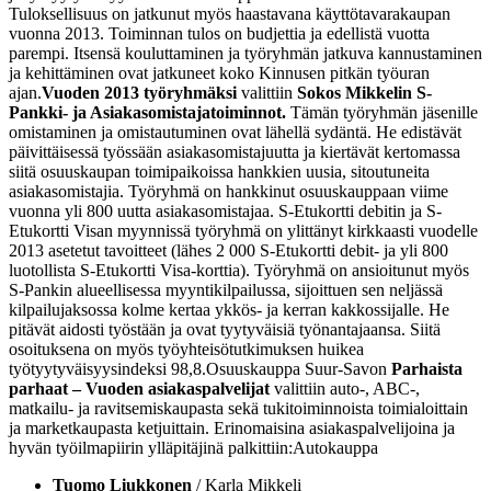
Tuloksellisuus on jatkunut myös haastavana käyttötavarakaupan
vuonna 2013. Toiminnan tulos on budjettia ja edellistä vuotta
parempi. Itsensä kouluttaminen ja työryhmän jatkuva kannustaminen
ja kehittäminen ovat jatkuneet koko Kinnusen pitkän työuran
ajan.
Vuoden 2013 työryhmäksi
valittiin
Sokos Mikkelin S-
Pankki- ja Asiakasomistajatoiminnot.
Tämän työryhmän jäsenille
omistaminen ja omistautuminen ovat lähellä sydäntä. He edistävät
päivittäisessä työssään asiakasomistajuutta ja kiertävät kertomassa
siitä osuuskaupan toimipaikoissa hankkien uusia, sitoutuneita
asiakasomistajia. Työryhmä on hankkinut osuuskauppaan viime
vuonna yli 800 uutta asiakasomistajaa. S-Etukortti debitin ja S-
Etukortti Visan myynnissä työryhmä on ylittänyt kirkkaasti vuodelle
2013 asetetut tavoitteet (lähes 2 000 S-Etukortti debit- ja yli 800
luotollista S-Etukortti Visa-korttia). Työryhmä on ansioitunut myös
S-Pankin alueellisessa myyntikilpailussa, sijoittuen sen neljässä
kilpailujaksossa kolme kertaa ykkös- ja kerran kakkossijalle. He
pitävät aidosti työstään ja ovat tyytyväisiä työnantajaansa. Siitä
osoituksena on myös työyhteisötutkimuksen huikea
työtyytyväisyysindeksi 98,8.
Osuuskauppa Suur-Savon
Parhaista
parhaat – Vuoden asiakaspalvelijat
valittiin auto-, ABC-,
matkailu- ja ravitsemiskaupasta sekä tukitoiminnoista toimialoittain
ja marketkaupasta ketjuittain. Erinomaisina asiakaspalvelijoina ja
hyvän työilmapiirin ylläpitäjinä palkittiin:
Autokauppa
Tuomo Liukkonen
/ Karla Mikkeli