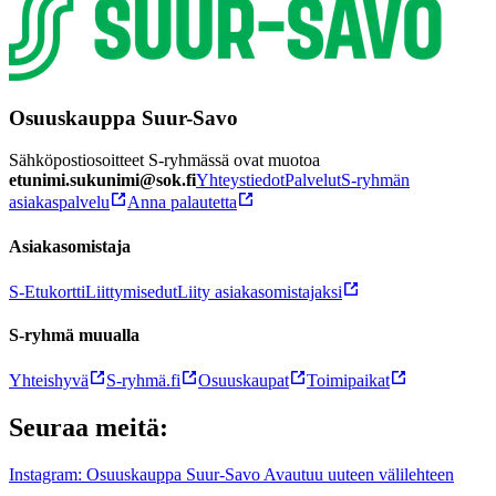
Osuuskauppa Suur-Savo
Sähköpostiosoitteet S-ryhmässä ovat muotoa
etunimi.sukunimi@sok.fi
Yhteystiedot
Palvelut
S-ryhmän
asiakaspalvelu
Anna palautetta
Asiakasomistaja
S-Etukortti
Liittymisedut
Liity asiakasomistajaksi
S-ryhmä muualla
Yhteishyvä
S-ryhmä.fi
Osuuskaupat
Toimipaikat
Seuraa meitä:
Instagram: Osuuskauppa Suur-Savo Avautuu uuteen välilehteen