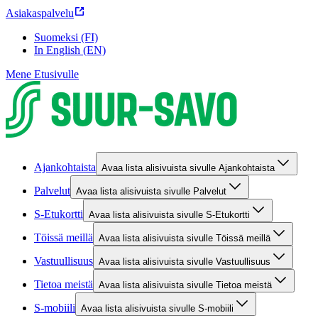
Asiakaspalvelu
Suomeksi (FI)
In English (EN)
Mene Etusivulle
Ajankohtaista
Avaa lista alisivuista sivulle Ajankohtaista
Palvelut
Avaa lista alisivuista sivulle Palvelut
S-Etukortti
Avaa lista alisivuista sivulle S-Etukortti
Töissä meillä
Avaa lista alisivuista sivulle Töissä meillä
Vastuullisuus
Avaa lista alisivuista sivulle Vastuullisuus
Tietoa meistä
Avaa lista alisivuista sivulle Tietoa meistä
S-mobiili
Avaa lista alisivuista sivulle S-mobiili