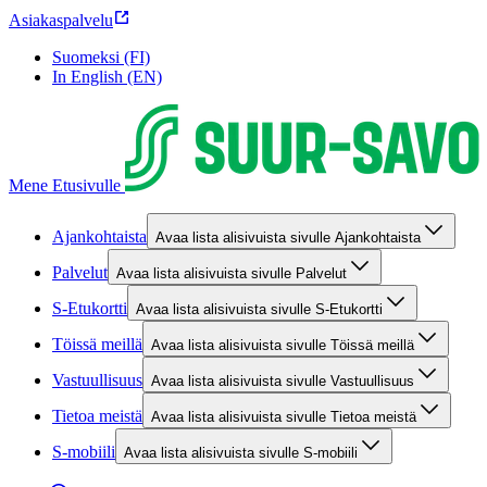
Asiakaspalvelu
Suomeksi (FI)
In English (EN)
Mene Etusivulle
Ajankohtaista
Avaa lista alisivuista sivulle Ajankohtaista
Palvelut
Avaa lista alisivuista sivulle Palvelut
S-Etukortti
Avaa lista alisivuista sivulle S-Etukortti
Töissä meillä
Avaa lista alisivuista sivulle Töissä meillä
Vastuullisuus
Avaa lista alisivuista sivulle Vastuullisuus
Tietoa meistä
Avaa lista alisivuista sivulle Tietoa meistä
S-mobiili
Avaa lista alisivuista sivulle S-mobiili