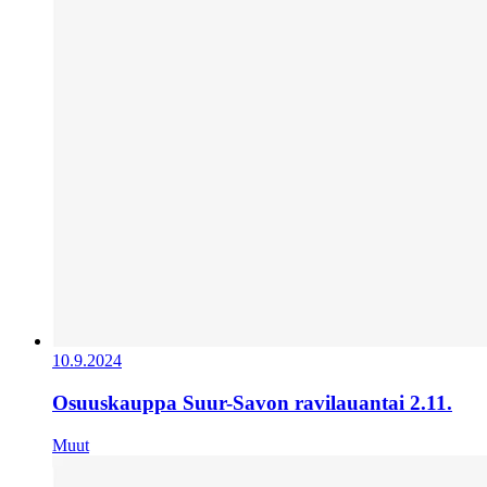
10.9.2024
Osuuskauppa Suur-Savon ravilauantai 2.11.
Muut