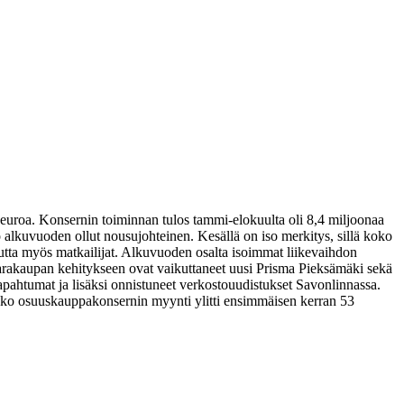
uroa. Konsernin toiminnan tulos tammi-elokuulta oli 8,4 miljoonaa
lkuvuoden ollut nousujohteinen. Kesällä on iso merkitys, sillä koko
tta myös matkailijat. Alkuvuoden osalta isoimmat liikevaihdon
tavarakaupan kehitykseen ovat vaikuttaneet uusi Prisma Pieksämäki sekä
apahtumat ja lisäksi onnistuneet verkostouudistukset Savonlinnassa.
ko osuuskauppakonsernin myynti ylitti ensimmäisen kerran 53