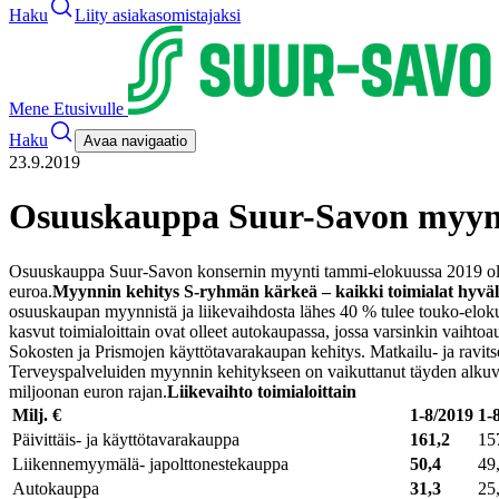
Haku
Liity asiakasomistajaksi
Mene Etusivulle
Haku
Avaa navigaatio
23.9.2019
Osuuskauppa Suur-Savon myynn
Osuuskauppa Suur-Savon konsernin myynti tammi-elokuussa 2019 oli 3
euroa.
Myynnin kehitys S-ryhmän kärkeä – kaikki toimialat hyväl
osuuskaupan myynnistä ja liikevaihdosta lähes 40 % tulee touko-elok
kasvut toimialoittain ovat olleet autokaupassa, jossa varsinkin vaiht
Sokosten ja Prismojen käyttötavarakaupan kehitys. Matkailu- ja ravit
Terveyspalveluiden myynnin kehitykseen on vaikuttanut täyden alku
miljoonan euron rajan.
Liikevaihto toimialoittain
Milj. €
1-8/2019
1-
Päivittäis- ja
käyttötavarakauppa
161,2
15
Liikennemyymälä- ja
polttonestekauppa
50,4
49
Autokauppa
31,3
25