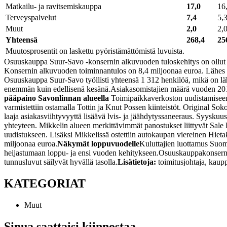
Matkailu- ja
ravitsemiskauppa
17,0
16
Terveyspalvelut
7,4
5,
Muut
2,0
2,
Yhteensä
268,4
25
Muutosprosentit on laskettu pyöristämättömistä luvuista.
Osuuskauppa Suur-Savo -konsernin alkuvuoden tuloskehitys on ollut ka
Konsernin alkuvuoden toiminnantulos on 8,4 miljoonaa euroa. Lähes 
Osuuskauppa Suur-Savo työllisti yhteensä 1 312 henkilöä, mikä on lähe
enemmän kuin edellisenä kesänä.
Asiakasomistajien määrä vuoden 2019
pääpaino Savonlinnan alueella
Toimipaikkaverkoston uudistamiseen
varmistettiin ostamalla Tottin ja Knut Possen kiinteistöt. Original Soko
laaja asiakasviihtyvyyttä lisäävä lvis- ja jäähdytyssaneeraus. Syys
yhteyteen. Mikkelin alueen merkittävimmät panostukset liittyvät Sa
uudistukseen. Lisäksi Mikkelissä ostettiin autokaupan viereinen Hieta
miljoonaa euroa.
Näkymät loppuvuodelle
Kuluttajien luottamus Suome
heijastumaan loppu- ja ensi vuoden kehitykseen.
Osuuskauppakonsernin
tunnusluvut säilyvät hyvällä tasolla.
Lisätietoja:
toimitusjohtaja, kau
KATEGORIAT
Muut
Sinua saattaisi kiinnostaa