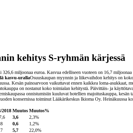
in kehitys S-ryhmän kärjessä
26,6 miljoonaa euroa. Kasvua edelliseen vuoteen on 16,7 miljoonaa e
lä kasvu-uralla
Osuuskaupan myynnin ja liikevaihdon kehitys on koko a
uussa. Kesän painoarvoon vaikuttavat ennen kaikkea loma-asukkaat, mu
oautokauppa on nostanut koko toimialan kehitystä. Päivittäis- ja käyttö
semiskaupassa onnistumisiin kuuluvat hotellien majoituskauppa, kesän t
vuoden konsernissa toiminut Lääkärikeskus Ikioma Oy. Heinäkuussa ko
8/2018
Muutos
Muutos%
7,6
3,6
2,3%
,8
0,6
1,2%
,7
5,7
22,0%