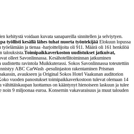
kehitystä voidaan kuvata sanapareilla sinnitellen ja selviytyen.
 työllisti kesällä lähes tuhat nuorta työntekijää
Elokuun lopussa
yöelämään ja tienaa -harjoittelijoita oli 911. Määrä oli 161 henkilöä
 talouksista.
Toimipaikkaverkoston uudistukset jatkuivat,
vat olleet Savonlinnassa. Kesähotellitoiminnan jatkuminen
in uudistettu ravintola Muikkuterassi. Sokos Savonlinnassa toteutettiin
 käynnistyy ABC CarWash -pesulinjaston rakentaminen Prisman
pakassin, avaukseen ja Original Sokos Hotel Vaakunan auditorion
oko vuoden panostukset toimipaikkaverkostoon tulevat olemaan 14
ja vähittäiskaupan luottamus on kääntynyt hienoiseen laskuun ja tulee
 noin 9 miljoonaa euroa. Konsernin vakavaraisuus ja muut talouden