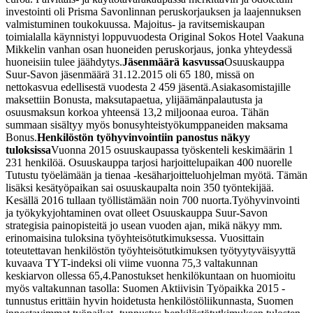
investointi oli Prisma Savonlinnan peruskorjauksen ja laajennuksen
valmistuminen toukokuussa. Majoitus- ja ravitsemiskaupan
toimialalla käynnistyi loppuvuodesta Original Sokos Hotel Vaakuna
Mikkelin vanhan osan huoneiden peruskorjaus, jonka yhteydessä
huoneisiin tulee jäähdytys.
Jäsenmäärä kasvussa
Osuuskauppa
Suur-Savon jäsenmäärä 31.12.2015 oli 65 180, missä on
nettokasvua edellisestä vuodesta 2 459 jäsentä.
Asiakasomistajille
maksettiin Bonusta, maksutapaetua, ylijäämänpalautusta ja
osuusmaksun korkoa yhteensä 13,2 miljoonaa euroa. Tähän
summaan sisältyy myös bonusyhteistyökumppaneiden maksama
Bonus.
Henkilöstön työhyvinvointiin panostus näkyy
tuloksissa
Vuonna 2015 osuuskaupassa työskenteli keskimäärin 1
231 henkilöä. Osuuskauppa tarjosi harjoittelupaikan 400 nuorelle
Tutustu työelämään ja tienaa -kesäharjoitteluohjelman myötä. Tämän
lisäksi kesätyöpaikan sai osuuskaupalta noin 350 työntekijää.
Kesällä 2016 tullaan työllistämään noin 700 nuorta.
Työhyvinvointi
ja työkykyjohtaminen ovat olleet Osuuskauppa Suur-Savon
strategisia painopisteitä jo usean vuoden ajan, mikä näkyy mm.
erinomaisina tuloksina työyhteisötutkimuksessa. Vuosittain
toteutettavan henkilöstön työyhteisötutkimuksen työtyytyväisyyttä
kuvaava TYT-indeksi oli viime vuonna 75,3 valtakunnan
keskiarvon ollessa 65,4.
Panostukset henkilökuntaan on huomioitu
myös valtakunnan tasolla: Suomen Aktiivisin Työpaikka 2015 -
tunnustus erittäin hyvin hoidetusta henkilöstöliikunnasta, Suomen