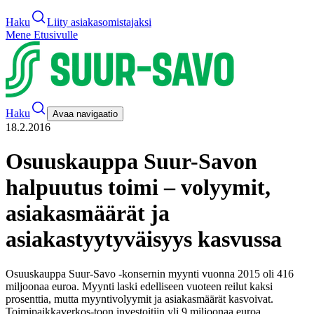
Haku
Liity asiakasomistajaksi
Mene Etusivulle
Haku
Avaa navigaatio
18.2.2016
Osuuskauppa Suur-Savon
halpuutus toimi – volyymit,
asiakasmäärät ja
asiakastyytyväisyys kasvussa
Osuuskauppa Suur-Savo -konsernin myynti vuonna 2015 oli 416
miljoonaa euroa. Myynti laski edelliseen vuoteen reilut kaksi
prosenttia, mutta myyntivolyymit ja asiakasmäärät kasvoivat.
Toimipaikkaverkos-toon investoitiin yli 9 miljoonaa euroa.