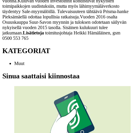
vuonna.
Kuluvan vuoden investoinnit kohdistuvat nykyisten
toimipaikkojen uudistuksiin, mutta myös lähimyymäläverkosto
täydentyy Sale-myymälöillä. Tulevaisuuteen tähtäävä Prisma-hanke
Pieksämäellä odottaa lopullisia ratkaisuja.
Vuoden 2016 osalta
Osuuskauppa Suur-Savon myynnin ja tuloksen odotetaan säilyvän
nykyisellä vuoden 2015 tasolla. Sisäinen kulukuuri tulee
jatkumaan.
Lisätietoja
toimitusjohtaja Heikki Hämäläinen, gsm
0500 553 765
KATEGORIAT
Muut
Sinua saattaisi kiinnostaa