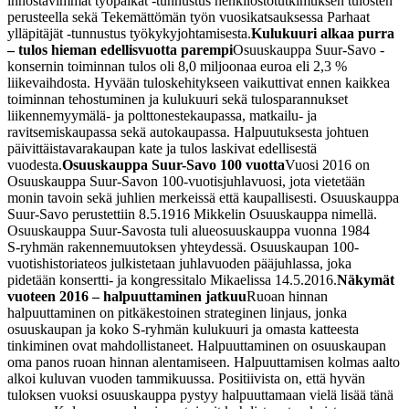
innostavimmat työpaikat -tunnustus henkilöstötutkimuksen tulosten
perusteella sekä Tekemättömän työn vuosikatsauksessa Parhaat
ylläpitäjät -tunnustus työkykyjohtamisesta.
Kulukuuri alkaa purra
– tulos hieman edellisvuotta parempi
Osuuskauppa Suur-Savo -
konsernin toiminnan tulos oli 8,0 miljoonaa euroa eli 2,3 %
liikevaihdosta. Hyvään tuloskehitykseen vaikuttivat ennen kaikkea
toiminnan tehostuminen ja kulukuuri sekä tulosparannukset
liikennemyymälä- ja polttonestekaupassa, matkailu- ja
ravitsemiskaupassa sekä autokaupassa. Halpuutuksesta johtuen
päivittäistavarakaupan kate ja tulos laskivat edellisestä
vuodesta.
Osuuskauppa Suur-Savo 100 vuotta
Vuosi 2016 on
Osuuskauppa Suur-Savon 100-vuotisjuhlavuosi, jota vietetään
monin tavoin sekä juhlien merkeissä että kaupallisesti. Osuuskauppa
Suur-Savo perustettiin 8.5.1916 Mikkelin Osuuskauppa nimellä.
Osuuskauppa Suur-Savosta tuli alueosuuskauppa vuonna 1984
S‑ryhmän rakennemuutoksen yhteydessä. Osuuskaupan 100-
vuotishistoriateos julkistetaan juhlavuoden pääjuhlassa, joka
pidetään konsertti- ja kongressitalo Mikaelissa 14.5.2016.
Näkymät
vuoteen 2016 – halpuuttaminen jatkuu
Ruoan hinnan
halpuuttaminen on pitkäkestoinen strateginen linjaus, jonka
osuuskaupan ja koko S-ryhmän kulukuuri ja omasta katteesta
tinkiminen ovat mahdollistaneet. Halpuuttaminen on osuuskaupan
oma panos ruoan hinnan alentamiseen. Halpuuttamisen kolmas aalto
alkoi kuluvan vuoden tammikuussa. Positiivista on, että hyvän
tuloksen vuoksi osuuskauppa pystyy halpuuttamaan vielä lisää tänä