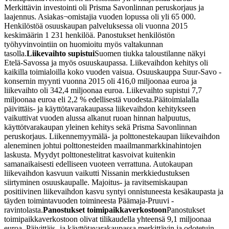
Merkittävin investointi oli Prisma Savonlinnan peruskorjaus ja
laajennus. Asiakas¬omistajia vuoden lopussa oli yli 65 000.
Henkilöstöä osuuskaupan palveluksessa oli vuonna 2015
keskimäärin 1 231 henkilöä. Panostukset henkilöstön
työhyvinvointiin on huomioitu myös valtakunnan
tasolla.
Liikevaihto supistui
Suomen tiukka taloustilanne näkyi
Etelä-Savossa ja myös osuuskaupassa. Liikevaihdon kehitys oli
kaikilla toimialoilla koko vuoden vaisua. Osuuskauppa Suur-Savo -
konsernin myynti vuonna 2015 oli 416,0 miljoonaa euroa ja
liikevaihto oli 342,4 miljoonaa euroa. Liikevaihto supistui 7,7
miljoonaa euroa eli 2,2 % edellisestä vuodesta.
Päätoimialalla
päivittäis- ja käyttötavarakaupassa liikevaihdon kehitykseen
vaikuttivat vuoden alussa alkanut ruoan hinnan halpuutus,
käyttötvarakaupan yleinen kehitys sekä Prisma Savonlinnan
peruskorjaus. Liikennemyymälä- ja polttonestekaupan liikevaihdon
aleneminen johtui polttonesteiden maailmanmarkkinahintojen
laskusta. Myydyt polttonestelitrat kasvoivat kuitenkin
samanaikaisesti edelliseen vuoteen verrattuna. Autokaupan
liikevaihdon kasvuun vaikutti Nissanin merkkiedustuksen
siirtyminen osuuskaupalle. Majoitus- ja ravitsemiskaupan
positiivinen liikevaihdon kasvu syntyi onnistuneesta kesäkaupasta ja
täyden toimintavuoden toimineesta Päämaja-Pruuvi -
ravintolasta.
Panostukset toimipaikkaverkostoon
Panostukset
toimipaikkaverkostoon olivat tilikaudella yhteensä 9,1 miljoonaa
euroa. Päivittäis- ja käyttötavarakaupassa merkittävin ja odotetuin