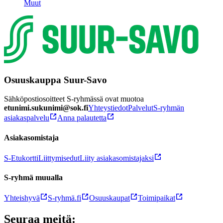
Muut
Osuuskauppa Suur-Savo
Sähköpostiosoitteet S-ryhmässä ovat muotoa
etunimi.sukunimi@sok.fi
Yhteystiedot
Palvelut
S-ryhmän
asiakaspalvelu
Anna palautetta
Asiakasomistaja
S-Etukortti
Liittymisedut
Liity asiakasomistajaksi
S-ryhmä muualla
Yhteishyvä
S-ryhmä.fi
Osuuskaupat
Toimipaikat
Seuraa meitä: