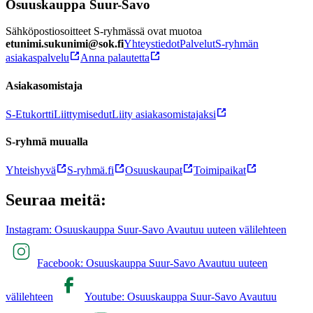
Osuuskauppa Suur-Savo
Sähköpostiosoitteet S-ryhmässä ovat muotoa
etunimi.sukunimi@sok.fi
Yhteystiedot
Palvelut
S-ryhmän
asiakaspalvelu
Anna palautetta
Asiakasomistaja
S-Etukortti
Liittymisedut
Liity asiakasomistajaksi
S-ryhmä muualla
Yhteishyvä
S-ryhmä.fi
Osuuskaupat
Toimipaikat
Seuraa meitä:
Instagram: Osuuskauppa Suur-Savo Avautuu uuteen välilehteen
Facebook: Osuuskauppa Suur-Savo Avautuu uuteen
välilehteen
Youtube: Osuuskauppa Suur-Savo Avautuu