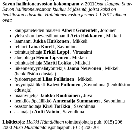
Savon hallintoneuvoston kokoonpano v. 2011
Osuuskauppa Suur-
Savon hallintoneuvostoon kuuluu 14 jäsentä, joista kaksi on
henkilöstön edustajia. Hallintoneuvoston jäsenet 1.1.2011 alkaen
ovat:
kauppatieteiden maisteri
Albert Grotenfelt
, Joroinen
yleisesikuntaeverstiluutnantti
Arto Hokkanen
, Mikkeli
laamanni
Jukka Huiskonen
, Mikkeli
rehtori
Taina Korell
, Savonlinna
toimitusjohtaja
Erkki Lappi
, Virtasalmi
aluejohtaja
Heino Lipsanen
, Mikkeli
toimitusjohtaja
Martti Lokka
, Mikkeli
liikennemyymälätyöntekijä
Jaana Neuvonen
, Mikkeli
(henkilöstön edustaja)
fysioterapeutti
Liisa Pulliainen
, Mikkeli
myyntipäällikkö
Kalevi Putkonen
, Savonlinna (henkilöstön
edustaja)
maanviljelijä
Jaakko Rouhiainen
, Juva
henkilöstöpäällikkö
Annemaija Summanen
, Savonlinna
osastonhoitaja
Kirsi Torikka
, Savonlinna
asianajaja
Antti Vainio
, Savonlinna
Lisätietoja:
Heikki Hämäläinen
toimitusjohtaja
puh. (015) 206
2000
Mika Mustala
talousjohtaja
puh. (015) 206 2011