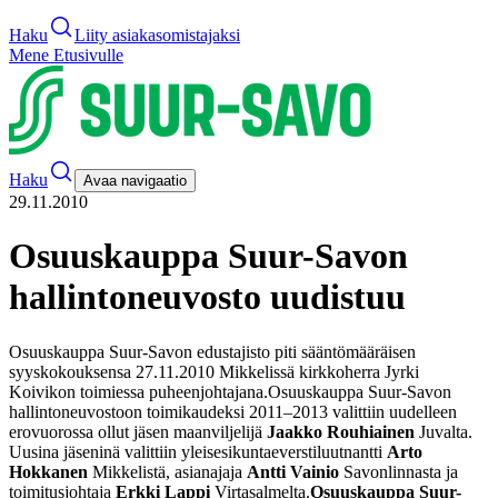
Haku
Liity asiakasomistajaksi
Mene Etusivulle
Haku
Avaa navigaatio
29.11.2010
Osuuskauppa Suur-Savon
hallintoneuvosto uudistuu
Osuuskauppa Suur-Savon edustajisto piti sääntömääräisen
syyskokouksensa 27.11.2010 Mikkelissä kirkkoherra Jyrki
Koivikon toimiessa puheenjohtajana.
Osuuskauppa Suur-Savon
hallintoneuvostoon toimikaudeksi 2011–2013 valittiin uudelleen
erovuorossa ollut jäsen maanviljelijä
Jaakko Rouhiainen
Juvalta.
Uusina jäseninä valittiin yleisesikuntaeverstiluutnantti
Arto
Hokkanen
Mikkelistä, asianajaja
Antti Vainio
Savonlinnasta ja
toimitusjohtaja
Erkki Lappi
Virtasalmelta.
Osuuskauppa Suur-