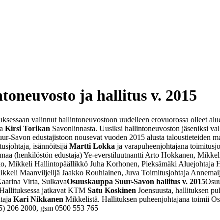
oneuvosto ja hallitus v. 2015
essaan valinnut hallinto­neuvostoon uudelleen erovuorossa olleet alu
ja
Kirsi Torikan
Savonlinnasta. Uusiksi hallintoneuvoston jäseniksi valit
uur-Savon edustajistoon nousevat vuoden 2015 alusta taloustieteiden ma
usjohtaja, isännöitsijä
Martti Lokka
ja varapuheenjohtajana toimitusj
nmaa (henkilöstön edustaja)
Ye-everstiluutnantti Arto Hokkanen, Mikkel
o, Mikkeli
Hallintopäällikkö Juha Korhonen, Pieksämäki
Aluejohtaja 
ikkeli
Maanviljelijä Jaakko Rouhiainen, Juva
Toimitusjohtaja Annema
aarina Virta, Sulkava
Osuuskauppa Suur-Savon hallitus v. 2015
Osuu
Hallituksessa jatkavat KTM
Satu Koskinen
Joensuusta, hallituksen p
htaja
Kari Nikkanen
Mikkelistä. Hallituksen puheenjohtajana toimii 
5) 206 2000, gsm 0500 553 765