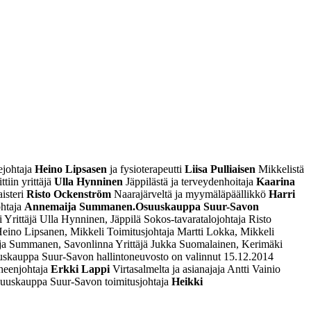
ejohtaja
Heino Lipsasen
ja fysioterapeutti
Liisa Pulliaisen
Mikkelistä
tiin yrittäjä
Ulla Hynninen
Jäppilästä ja terveydenhoitaja
Kaarina
isteri
Risto Ockenström
Naarajärveltä ja myymäläpäällikkö
Harri
ohtaja
Annemaija Summanen.
Osuuskauppa Suur-Savon
i
Yrittäjä Ulla Hynninen, Jäppilä
Sokos-tavaratalojohtaja Risto
Heino Lipsanen, Mikkeli
Toimitusjohtaja Martti Lokka, Mikkeli
ija Summanen, Savonlinna
Yrittäjä Jukka Suomalainen, Kerimäki
skauppa Suur-Savon hallintoneuvosto on valinnut 15.12.2014
uheenjohtaja
Erkki Lappi
Virtasalmelta ja asianajaja Antti Vainio
Osuuskauppa Suur-Savon toimitusjohtaja
Heikki