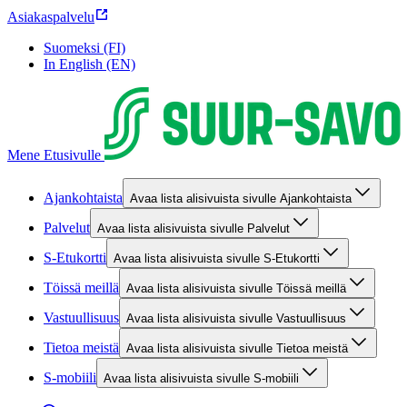
Asiakaspalvelu
Suomeksi (FI)
In English (EN)
Mene Etusivulle
Ajankohtaista
Avaa lista alisivuista sivulle Ajankohtaista
Palvelut
Avaa lista alisivuista sivulle Palvelut
S-Etukortti
Avaa lista alisivuista sivulle S-Etukortti
Töissä meillä
Avaa lista alisivuista sivulle Töissä meillä
Vastuullisuus
Avaa lista alisivuista sivulle Vastuullisuus
Tietoa meistä
Avaa lista alisivuista sivulle Tietoa meistä
S-mobiili
Avaa lista alisivuista sivulle S-mobiili