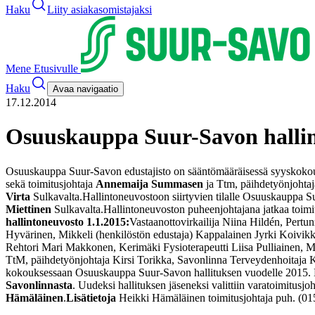
Haku
Liity asiakasomistajaksi
Mene Etusivulle
Haku
Avaa navigaatio
17.12.2014
Osuuskauppa Suur-Savon hallint
Osuuskauppa Suur-Savon edustajisto on sääntömääräisessä syyskokouks
sekä toimitusjohtaja
Annemaija Summasen
ja Ttm, päihdetyönjohta
Virta
Sulkavalta.
Hallintoneuvostoon siirtyvien tilalle Osuuskauppa S
Miettinen
Sulkavalta.
Hallintoneuvoston puheenjohtajana jatkaa toimit
hallintoneuvosto 1.1.2015:
Vastaanottovirkailija Niina Hildén, Pertu
Hyvärinen, Mikkeli (henkilöstön edustaja)
Kappalainen Jyrki Koivikk
Rehtori Mari Makkonen, Kerimäki
Fysioterapeutti Liisa Pulliainen, M
TtM, päihdetyönjohtaja Kirsi Torikka, Savonlinna
Terveydenhoitaja K
kokouksessaan Osuuskauppa Suur-Savon hallituksen vuodelle 2015. 
Savonlinnasta
. Uudeksi hallituksen jäseneksi valittiin vara­toimitusjo
Hämäläinen
.
Lisätietoja
Heikki Hämäläinen
toimitusjohtaja
puh. (01