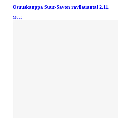
Osuuskauppa Suur-Savon ravilauantai 2.11.
Muut