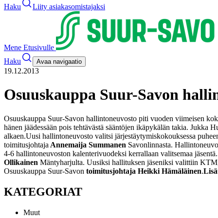
Haku
Liity asiakasomistajaksi
Mene Etusivulle
Haku
Avaa navigaatio
19.12.2013
Osuuskauppa Suur-Savon hallin
Osuuskauppa Suur-Savon hallintoneuvosto piti vuoden viimeisen koko
hänen jäädessään pois tehtävästä sääntöjen ikäpykälän takia. Jukka
alkaen.
Uusi hallintoneuvosto valitsi järjestäytymiskokouksessa puheenj
toimitusjohtaja
Annemaija Summanen
Savonlinnasta. Hallintoneuvos
4-6 hallintoneuvoston kalenterivuodeksi kerrallaan valitsemaa jäsent
Ollikainen
Mäntyharjulta. Uusiksi hallituksen jäseniksi valittiin KTM
Osuuskauppa Suur-Savon
toimitusjohtaja Heikki Hämäläinen
.
Lisä
KATEGORIAT
Muut