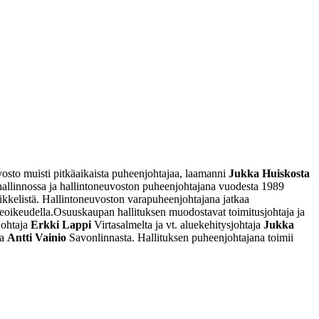
osto muisti pitkäaikaista puheenjohtajaa, laamanni
Jukka Huiskosta
allinnossa ja hallintoneuvoston puheenjohtajana vuodesta 1989
kkelistä. Hallintoneuvoston varapuheenjohtajana jatkaa
eoikeudella.
Osuuskaupan hallituksen muodostavat toimitusjohtaja ja
johtaja
Erkki Lappi
Virtasalmelta ja vt. aluekehitysjohtaja
Jukka
ja
Antti Vainio
Savonlinnasta. Hallituksen puheenjohtajana toimii