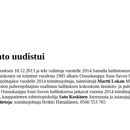
to uudistui
uksen 18.12.2013 ja teki valintoja vuodelle 2014.
Samalla hallintoneuv
 Huiskonen on toiminut vuodesta 1985 alkaen Osuuskauppa Suur-Savon h
ohtajaksi vuodelle 2014 toimitusjohtaja, isännöitsijä
Martti Lokan
Mi
ton puheenjohtajisto osallistuu hallituksen kokouksiin läsnäolo- ja puh
ä. Osuuskauppa Suur-Savon hallituksessa jatkavat vuonna 2014 toimitus
, kauppatieteen tohtoriopiskelija
Satu Koskinen
Joensuusta ja asianaja
tietoja
:
toimitusjohtaja Heikki Hämäläinen, 0500 553 765