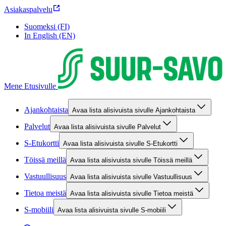
Asiakaspalvelu
Suomeksi (FI)
In English (EN)
Mene Etusivulle
Ajankohtaista
Avaa lista alisivuista sivulle Ajankohtaista
Palvelut
Avaa lista alisivuista sivulle Palvelut
S-Etukortti
Avaa lista alisivuista sivulle S-Etukortti
Töissä meillä
Avaa lista alisivuista sivulle Töissä meillä
Vastuullisuus
Avaa lista alisivuista sivulle Vastuullisuus
Tietoa meistä
Avaa lista alisivuista sivulle Tietoa meistä
S-mobiili
Avaa lista alisivuista sivulle S-mobiili