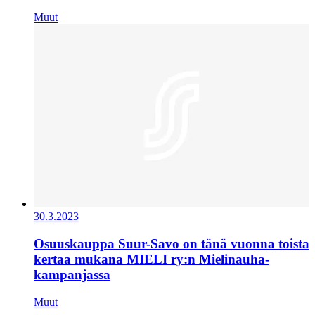
Muut
30.3.2023
Osuuskauppa Suur-Savo on tänä vuonna toista
kertaa mukana MIELI ry:n Mielinauha-
kampanjassa
Muut