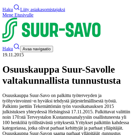
Haku
Liity asiakasomistajaksi
Mene Etusivulle
Haku
Avaa navigaatio
19.11.2015
Osuuskauppa Suur-Savolle
valtakunnallista tunnustusta
Osuuskauppa Suur-Savo on palkittu työterveyden ja
työhyvinvoinni¬n hyväksi tehdystä järjestelmällisestä työstä.
Palkinto jaettiin Tekemättömän työn vuosikatsauksen 2015
julkistuksen yhteydessä Helsingissä 17.11.2015. Palkittavat valittiin
noin 170:stä Terveystalon Kustannusanalyysiin osallistuneesta yli
100 henkilöä työllistävästä yrityksestä.
Yritykset palkittiin kahdessa
kategoriassa, jotka olivat parhaat kehittyjät ja parhaat ylläpitäjät.
Osuuskauppa Suur-Savon saama parhaat ylläpitäjät -tunnustus