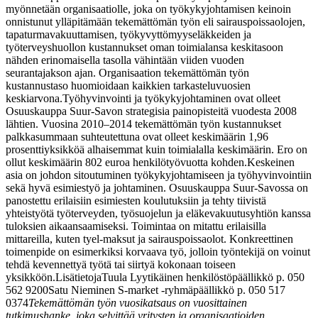
myönnetään organisaatiolle, joka on työkykyjohtamisen keinoin
onnistunut ylläpitämään tekemättömän työn eli sairauspoissaolojen,
tapaturmavakuuttamisen, työkyvyttömyyseläkkeiden ja
työterveyshuollon kustannukset oman toimialansa keskitasoon
nähden erinomaisella tasolla vähintään viiden vuoden
seurantajakson ajan. Organisaation tekemättömän työn
kustannustaso huomioidaan kaikkien tarkasteluvuosien
keskiarvona.
Työhyvinvointi ja työkykyjohtaminen ovat olleet
Osuuskauppa Suur-Savon strategisia painopisteitä vuodesta 2008
lähtien. Vuosina 2010–2014 tekemättömän työn kustannukset
palkkasummaan suhteutettuna ovat olleet keskimäärin 1,96
prosenttiyksikköä alhaisemmat kuin toimialalla keskimäärin. Ero on
ollut keskimäärin 802 euroa henkilötyövuotta kohden.
Keskeinen
asia on johdon sitoutuminen työkykyjohtamiseen ja työhyvinvointiin
sekä hyvä esimiestyö ja johtaminen. Osuuskauppa Suur-Savossa on
panostettu erilaisiin esimiesten koulutuksiin ja tehty tiivistä
yhteistyötä työterveyden, työsuojelun ja eläkevakuutusyhtiön kanssa
tuloksien aikaansaamiseksi. Toimintaa on mitattu erilaisilla
mittareilla, kuten tyel-maksut ja sairauspoissaolot. Konkreettinen
toimenpide on esimerkiksi korvaava työ, jolloin työntekijä on voinut
tehdä kevennettyä työtä tai siirtyä kokonaan toiseen
yksikköön.
Lisätietoja
Tuula Lyytikäinen
henkilöstöpäällikkö
p. 050
562 9200
Satu Nieminen
S-market -ryhmäpäällikkö
p. 050 517
0374
Tekemättömän työn vuosikatsaus on vuosittainen
tutkimushanke, joka selvittää yritysten ja organisaatioiden