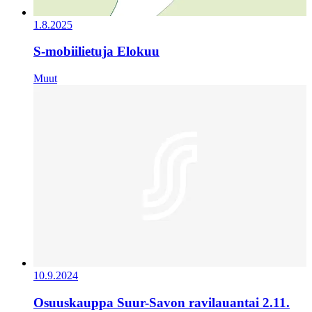
1.8.2025
S-mobiilietuja Elokuu
Muut
10.9.2024
Osuuskauppa Suur-Savon ravilauantai 2.11.