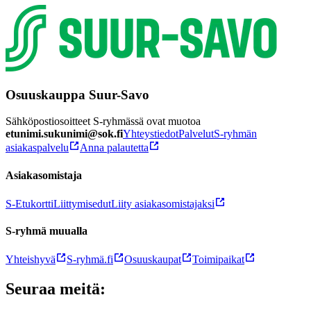
Osuuskauppa Suur-Savo
Sähköpostiosoitteet S-ryhmässä ovat muotoa
etunimi.sukunimi@sok.fi
Yhteystiedot
Palvelut
S-ryhmän
asiakaspalvelu
Anna palautetta
Asiakasomistaja
S-Etukortti
Liittymisedut
Liity asiakasomistajaksi
S-ryhmä muualla
Yhteishyvä
S-ryhmä.fi
Osuuskaupat
Toimipaikat
Seuraa meitä: