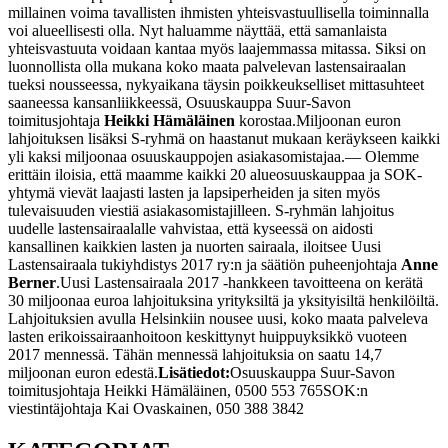
millainen voima tavallisten ihmisten yhteisvastuullisella toiminnalla
voi alueellisesti olla. Nyt haluamme näyttää, että samanlaista
yhteisvastuuta voidaan kantaa myös laajemmassa mitassa. Siksi on
luonnollista olla mukana koko maata palvelevan lastensairaalan
tueksi nousseessa, nykyaikana täysin poikkeukselliset mittasuhteet
saaneessa kansanliikkeessä, Osuuskauppa Suur-Savon
toimitusjohtaja
Heikki Hämäläinen
korostaa.
Miljoonan euron
lahjoituksen lisäksi S-ryhmä on haastanut mukaan keräykseen kaikki
yli kaksi miljoonaa osuuskauppojen asiakasomistajaa.
— Olemme
erittäin iloisia, että maamme kaikki 20 alueosuuskauppaa ja SOK-
yhtymä vievät laajasti lasten ja lapsiperheiden ja siten myös
tulevaisuuden viestiä asiakasomistajilleen. S-ryhmän lahjoitus
uudelle lastensairaalalle vahvistaa, että kyseessä on aidosti
kansallinen kaikkien lasten ja nuorten sairaala, iloitsee Uusi
Lastensairaala tukiyhdistys 2017 ry:n ja säätiön puheenjohtaja
Anne
Berner
.
Uusi Lastensairaala 2017 -hankkeen tavoitteena on kerätä
30 miljoonaa euroa lahjoituksina yrityksiltä ja yksityisiltä henkilöiltä.
Lahjoituksien avulla Helsinkiin nousee uusi, koko maata palveleva
lasten erikoissairaanhoitoon keskittynyt huippuyksikkö vuoteen
2017 mennessä. Tähän mennessä lahjoituksia on saatu 14,7
miljoonan euron edestä.
Lisätiedot:
Osuuskauppa Suur-Savon
toimitusjohtaja Heikki Hämäläinen, 0500 553 765
SOK:n
viestintäjohtaja Kai Ovaskainen, 050 388 3842