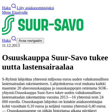
Haku
Liity asiakasomistajaksi
Mene Etusivulle
Haku
Avaa navigaatio
11.12.2013
Osuuskauppa Suur-Savo tukee
uutta lastensairaalaa
S-Ryhmä lahjoittaa yhteensä miljoona euroa uuden valtakunnallisen
lastensairaalan rakentamiseen. Lahjoituksessa ovat mukana kaikki
maamme 20 alueosuuskauppaa ja osuuskauppojen omistama SOK-
yhtymä.
Osuuskauppa Suur-Savo tukee uuden valtakunnallisen
lastensairaalan rakentamista vuosina 2013—16 yhteensä noin 24
000 eurolla. Osuuskaupan lahjoitus on kutakin asiakasomistajaa
kohti vuosittain 0,10 euroa ja neljänä vuonna yhteensä 0,40 euroa.
— Osuuskauppamme on pitkän historiansa aikana näyttänyt