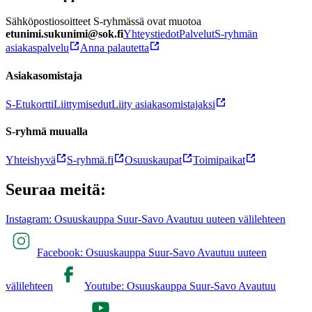
Sähköpostiosoitteet S-ryhmässä ovat muotoa
etunimi.sukunimi@sok.fi
Yhteystiedot
Palvelut
S-ryhmän
asiakaspalvelu
Anna palautetta
Asiakasomistaja
S-Etukortti
Liittymisedut
Liity asiakasomistajaksi
S-ryhmä muualla
Yhteishyvä
S-ryhmä.fi
Osuuskaupat
Toimipaikat
Seuraa meitä:
Instagram: Osuuskauppa Suur-Savo Avautuu uuteen välilehteen
Facebook: Osuuskauppa Suur-Savo Avautuu uuteen
välilehteen
Youtube: Osuuskauppa Suur-Savo Avautuu