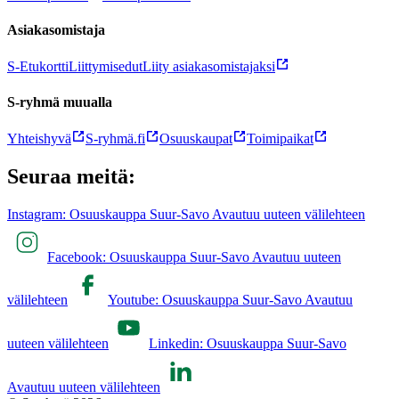
Asiakasomistaja
S-Etukortti
Liittymisedut
Liity asiakasomistajaksi
S-ryhmä muualla
Yhteishyvä
S-ryhmä.fi
Osuuskaupat
Toimipaikat
Seuraa meitä:
Instagram: Osuuskauppa Suur-Savo Avautuu uuteen välilehteen
Facebook: Osuuskauppa Suur-Savo Avautuu uuteen
välilehteen
Youtube: Osuuskauppa Suur-Savo Avautuu
uuteen välilehteen
Linkedin: Osuuskauppa Suur-Savo
Avautuu uuteen välilehteen