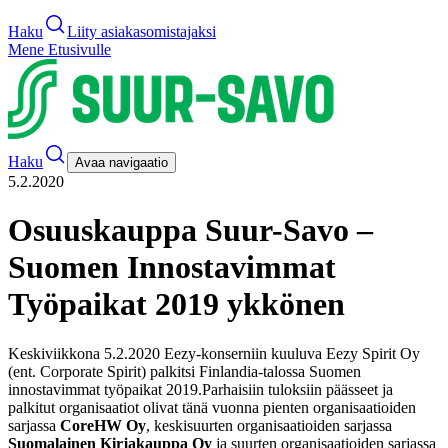
Haku
Liity asiakasomistajaksi
Mene Etusivulle
Haku
Avaa navigaatio
5.2.2020
Osuuskauppa Suur-Savo –
Suomen Innostavimmat
Työpaikat 2019 ykkönen
Keskiviikkona 5.2.2020 Eezy-konserniin kuuluva Eezy Spirit Oy
(ent. Corporate Spirit) palkitsi Finlandia-talossa Suomen
innostavimmat työpaikat 2019.
Parhaisiin tuloksiin päässeet ja
palkitut organisaatiot olivat tänä vuonna pienten organisaatioiden
sarjassa
CoreHW Oy
, keskisuurten organisaatioiden sarjassa
Suomalainen Kirjakauppa Oy
ja suurten organisaatioiden sarjassa