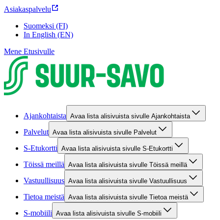
Asiakaspalvelu
Suomeksi (FI)
In English (EN)
Mene Etusivulle
Ajankohtaista
Avaa lista alisivuista sivulle Ajankohtaista
Palvelut
Avaa lista alisivuista sivulle Palvelut
S-Etukortti
Avaa lista alisivuista sivulle S-Etukortti
Töissä meillä
Avaa lista alisivuista sivulle Töissä meillä
Vastuullisuus
Avaa lista alisivuista sivulle Vastuullisuus
Tietoa meistä
Avaa lista alisivuista sivulle Tietoa meistä
S-mobiili
Avaa lista alisivuista sivulle S-mobiili