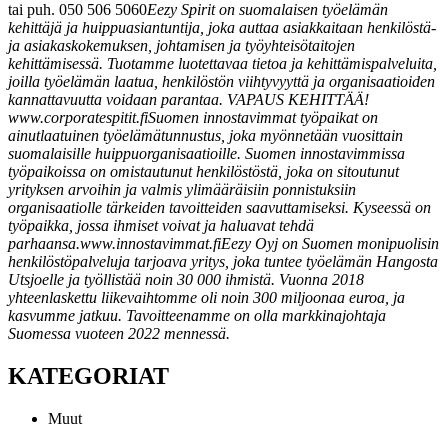
tai puh. 050 506 5060
Eezy Spirit on suomalaisen työelämän
kehittäjä ja huippuasiantuntija, joka auttaa asiakkaitaan henkilöstä-
ja asiakaskokemuksen, johtamisen ja työyhteisötaitojen
kehittämisessä. Tuotamme luotettavaa tietoa ja kehittämispalveluita,
joilla työelämän laatua, henkilöstön viihtyvyyttä ja organisaatioiden
kannattavuutta voidaan parantaa. VAPAUS KEHITTÄÄ!
www.corporatespitit.fi
Suomen innostavimmat työpaikat on
ainutlaatuinen työelämätunnustus, joka myönnetään vuosittain
suomalaisille huippuorganisaatioille. Suomen innostavimmissa
työpaikoissa on omistautunut henkilöstöstä, joka on sitoutunut
yrityksen arvoihin ja valmis ylimääräisiin ponnistuksiin
organisaatiolle tärkeiden tavoitteiden saavuttamiseksi. Kyseessä on
työpaikka, jossa ihmiset voivat ja haluavat tehdä
parhaansa.
www.innostavimmat.fi
Eezy Oyj on Suomen monipuolisin
henkilöstöpalveluja tarjoava yritys, joka tuntee työelämän Hangosta
Utsjoelle ja työllistää noin 30 000 ihmistä. Vuonna 2018
yhteenlaskettu liikevaihtomme oli noin 300 miljoonaa euroa, ja
kasvumme jatkuu. Tavoitteenamme on olla markkinajohtaja
Suomessa vuoteen 2022 mennessä.
KATEGORIAT
Muut