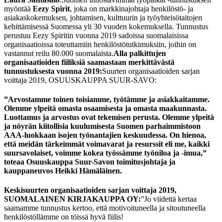
myöntää
Eezy Spirit
, joka on markkinajohtaja henkilöstö- ja
asiakaskokemuksen, johtamisen, kulttuurin ja työyhteisötaitojen
kehittämisessä Suomessa yli 30 vuoden kokemuksella. Tunnustus
perustuu Eezy Spiritin vuonna 2019 sadoissa suomalaisissa
organisaatioissa toteuttamiin henkilöstötutkimuksiin, joihin on
vastannut reilu 80.000 suomalaista.
Alla palkittujen
organisaatioiden fiiliksiä saamastaan merkittävästä
tunnustuksesta vuonna 2019:
Suurten organisaatioiden sarjan
voittaja 2019, OSUUSKAUPPA SUUR-SAVO:
”Arvostamme toinen toisiamme, työtämme ja asiakkaitamme.
Olemme ylpeitä omasta osaamisesta ja omasta maakunnasta.
Luottamus ja arvostus ovat tekemisen perusta. Olemme ylpeitä
ja nöyrän kiitollisia kuulumisesta Suomen parhaimmistoon
AAA-luokkaan isojen työnantajien keskuudessa. On hienoa,
että meidän tärkeimmät voimavarat ja resurssit eli me, kaikki
suursavolaiset, voimme kokea työssämme työniloa ja -imua,”
toteaa Osuuskauppa Suur-Savon toimitusjohtaja ja
kauppaneuvos Heikki Hämäläinen.
Keskisuurten organisaatioiden sarjan voittaja 2019,
SUOMALAINEN KIRJAKAUPPA OY:
”Jo viidettä kertaa
saamamme tunnustus kertoo, että motivoituneella ja sitoutuneella
henkilöstöllämme on töissä hyvä fiilis!