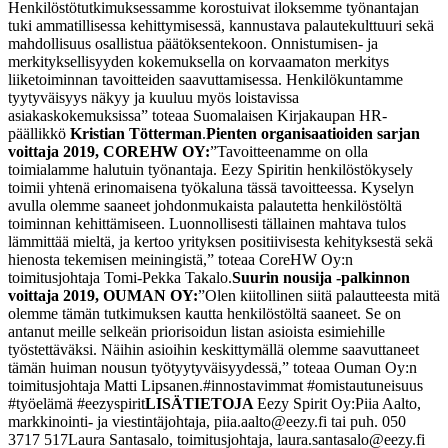
Henkilöstötutkimuksessamme korostuivat iloksemme työnantajan
tuki ammatillisessa kehittymisessä, kannustava palautekulttuuri sekä
mahdollisuus osallistua päätöksentekoon. Onnistumisen- ja
merkityksellisyyden kokemuksella on korvaamaton merkitys
liiketoiminnan tavoitteiden saavuttamisessa. Henkilökuntamme
tyytyväisyys näkyy ja kuuluu myös loistavissa
asiakaskokemuksissa” toteaa Suomalaisen Kirjakaupan HR-
päällikkö
Kristian Tötterman
.
Pienten organisaatioiden sarjan
voittaja 2019, COREHW OY:
”Tavoitteenamme on olla
toimialamme halutuin työnantaja. Eezy Spiritin henkilöstökysely
toimii yhtenä erinomaisena työkaluna tässä tavoitteessa. Kyselyn
avulla olemme saaneet johdonmukaista palautetta henkilöstöltä
toiminnan kehittämiseen. Luonnollisesti tällainen mahtava tulos
lämmittää mieltä, ja kertoo yrityksen positiivisesta kehityksestä sekä
hienosta tekemisen meiningistä,” toteaa CoreHW Oy:n
toimitusjohtaja Tomi-Pekka Takalo.
Suurin nousija -palkinnon
voittaja 2019, OUMAN OY:
”Olen kiitollinen siitä palautteesta mitä
olemme tämän tutkimuksen kautta henkilöstöltä saaneet. Se on
antanut meille selkeän priorisoidun listan asioista esimiehille
työstettäväksi. Näihin asioihin keskittymällä olemme saavuttaneet
tämän huiman nousun työtyytyväisyydessä,” toteaa Ouman Oy:n
toimitusjohtaja Matti Lipsanen.
#innostavimmat #omistautuneisuus
#työelämä #eezyspirit
LISÄTIETOJA
Eezy Spirit Oy:
Piia Aalto,
markkinointi- ja viestintäjohtaja, piia.aalto@eezy.fi tai puh. 050
3717 517
Laura Santasalo, toimitusjohtaja, laura.santasalo@eezy.fi