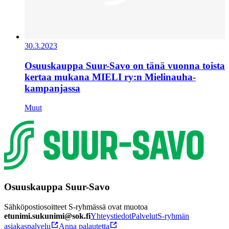
30.3.2023
Osuuskauppa Suur-Savo on tänä vuonna toista
kertaa mukana MIELI ry:n Mielinauha-
kampanjassa
Muut
Osuuskauppa Suur-Savo
Sähköpostiosoitteet S-ryhmässä ovat muotoa
etunimi.sukunimi@sok.fi
Yhteystiedot
Palvelut
S-ryhmän
asiakaspalvelu
Anna palautetta