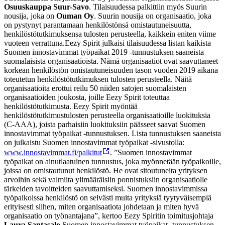
Osuuskauppa Suur-Savo
. Tilaisuudessa palkittiin myös Suurin
nousija, joka on
Ouman Oy
. Suurin nousija on organisaatio, joka
on pystynyt parantamaan henkilöstönsä omistautuneisuutta,
henkilöstötutkimuksensa tulosten perusteella, kaikkein eniten viime
vuoteen verrattuna.
Eezy Spirit julkaisi tilaisuudessa listan kaikista
Suomen innostavimmat työpaikat 2019 -tunnustuksen saaneista
suomalaisista organisaatioista. Nämä organisaatiot ovat saavuttaneet
korkean henkilöstön omistautuneisuuden tason vuoden 2019 aikana
toteutetun henkilöstötutkimuksen tulosten perusteella. Näitä
organisaatioita erottui reilu 50 niiden satojen suomalaisten
organisaatioiden joukosta, joille Eezy Spirit toteuttaa
henkilöstötutkimusta. Eezy Spirit myöntää
henkilöstötutkimustulosten perusteella organisaatioille luokituksia
(C-AAA), joista parhaisiin luokituksiin päässeet saavat Suomen
innostavimmat työpaikat -tunnustuksen. Lista tunnustuksen saaneista
on julkaistu Suomen innostavimmat työpaikat -sivustolla:
www.innostavimmat.fi/palkitut
.
”Suomen innostavimmat
työpaikat on ainutlaatuinen tunnustus, joka myönnetään työpaikoille,
joissa on omistautunut henkilöstö. He ovat sitoutuneita yrityksen
arvoihin sekä valmiita ylimääräisiin ponnistuksiin organisaatiolle
tärkeiden tavoitteiden saavuttamiseksi. Suomen innostavimmissa
työpaikoissa henkilöstö on selvästi muita yrityksiä tyytyväisempiä
erityisesti siihen, miten organisaatiota johdetaan ja miten hyvä
organisaatio on työnantajana”, kertoo Eezy Spiritin toimitusjohtaja
Laura Santasalo
.
Suomen innostavimmat työpaikat -tunnustuksen