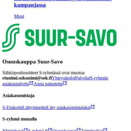
kampanjassa
Muut
Osuuskauppa Suur-Savo
Sähköpostiosoitteet S-ryhmässä ovat muotoa
etunimi.sukunimi@sok.fi
Yhteystiedot
Palvelut
S-ryhmän
asiakaspalvelu
Anna palautetta
Asiakasomistaja
S-Etukortti
Liittymisedut
Liity asiakasomistajaksi
S-ryhmä muualla
Yhteishyvä
S-ryhmä.fi
Osuuskaupat
Toimipaikat