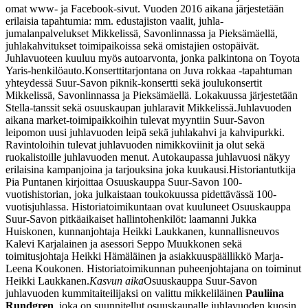
omat www- ja Facebook-sivut. Vuoden 2016 aikana järjestetään
erilaisia tapahtumia: mm. edustajiston vaalit, juhla­
jumalanpalvelukset Mikkelissä, Savonlinnassa ja Pieksämäellä,
juhlakahvitukset toimipaikoissa sekä omistajien ostopäivät.
Juhlavuoteen kuuluu myös autoarvonta, jonka palkintona on Toyota
Yaris-henkilöauto.
Konserttitarjontana on Juva rokkaa -tapahtuman
yhteydessä Suur-Savon piknik-konsertti sekä joulukonsertit
Mikkelissä, Savonlinnassa ja Pieksämäellä. Lokakuussa järjestetään
Stella-tanssit sekä osuuskaupan juhlaravit Mikkelissä.
Juhlavuoden
aikana market-toimipaikkoihin tulevat myyntiin Suur-Savon
leipomon uusi juhlavuoden leipä sekä juhlakahvi ja kahvipurkki.
Ravintoloihin tulevat juhlavuoden nimikkoviinit ja olut sekä
ruokalistoille juhlavuoden menut. Autokaupassa juhlavuosi näkyy
erilaisina kampanjoina ja tarjouksina joka kuukausi.
Historiantutkija
Pia Puntanen kirjoittaa Osuuskauppa Suur-Savon 100-
vuotishistorian, joka julkaistaan toukokuussa pidettävässä 100-
vuotisjuhlassa. Historiatoimikuntaan ovat kuuluneet Osuuskauppa
Suur-Savon pitkäaikaiset hallintohenkilöt: laamanni Jukka
Huiskonen, kunnanjohtaja Heikki Laukkanen, kunnallisneuvos
Kalevi Karjalainen ja asessori Seppo Muukkonen sekä
toimitusjohtaja Heikki Hämäläinen ja asiakkuuspäällikkö Marja-
Leena Koukonen. Historiatoimikunnan puheenjohtajana on toiminut
Heikki Laukkanen.
Kasvun aika
Osuuskauppa Suur-Savon
juhlavuoden kummitaiteilijaksi on valittu mikkeliläinen
Pauliina
Rundgren
, joka on suunnitellut osuuskaupalle juhlavuoden kuosin.