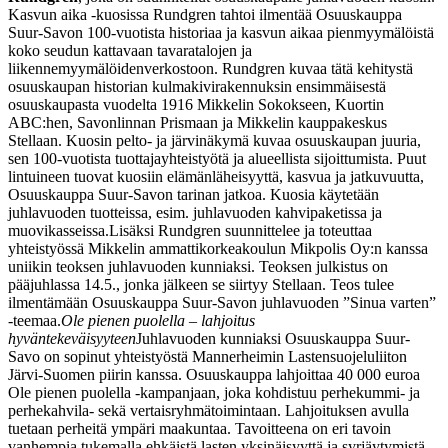
Kasvun aika -kuosissa Rundgren tahtoi ilmentää Osuuskauppa
Suur-Savon 100-vuotista historiaa ja kasvun aikaa pienmyymälöistä
koko seudun kattavaan tavaratalojen ja
liikennemyymälöiden
verkostoon. Rundgren kuvaa tätä kehitystä
osuuskaupan historian kulmakivirakennuksin ensimmäisestä
osuuskaupasta vuodelta 1916 Mikkelin Sokokseen, Kuortin
ABC:hen, Savonlinnan Prismaan ja Mikkelin kauppakeskus
Stellaan. Kuosin pelto- ja järvinäkymä kuvaa osuuskaupan juuria,
sen 100-vuotista tuottajayhteistyötä ja alueellista sijoittumista. Puut
lintuineen tuovat kuosiin elämänläheisyyttä, kasvua ja jatkuvuutta,
Osuuskauppa Suur-Savon tarinan jatkoa. Kuosia käytetään
juhlavuoden tuotteissa, esim. juhlavuoden kahvipaketissa ja
muovikasseissa.
Lisäksi Rundgren suunnittelee ja toteuttaa
yhteistyössä Mikkelin ammattikorkeakoulun Mikpolis Oy:n kanssa
uniikin teoksen juhlavuoden kunniaksi. Teoksen julkistus on
pääjuhlassa 14.5., jonka jälkeen se siirtyy Stellaan. Teos tulee
ilmentämään Osuuskauppa Suur-Savon juhlavuoden ”Sinua varten”
-teemaa.
Ole pienen puolella – lahjoitus
hyväntekeväisyyteen
Juhlavuoden kunniaksi Osuuskauppa Suur-
Savo on sopinut yhteistyöstä Mannerheimin Lastensuojeluliiton
Järvi-Suomen piirin kanssa. Osuuskauppa lahjoittaa 40 000 euroa
Ole pienen puolella -kampanjaan, joka kohdistuu perhekummi- ja
perhekahvila- sekä vertaisryhmätoimintaan. Lahjoituksen avulla
tuetaan perheitä ympäri maakuntaa. Tavoitteena on eri tavoin
vanhempia tukemalla ehkäistä lasten yksinäisyyttä ja syrjäytymistä.