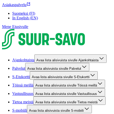
Asiakaspalvelu
Suomeksi (FI)
In English (EN)
Mene Etusivulle
Ajankohtaista
Avaa lista alisivuista sivulle Ajankohtaista
Palvelut
Avaa lista alisivuista sivulle Palvelut
S-Etukortti
Avaa lista alisivuista sivulle S-Etukortti
Töissä meillä
Avaa lista alisivuista sivulle Töissä meillä
Vastuullisuus
Avaa lista alisivuista sivulle Vastuullisuus
Tietoa meistä
Avaa lista alisivuista sivulle Tietoa meistä
S-mobiili
Avaa lista alisivuista sivulle S-mobiili