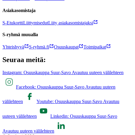
Asiakasomistaja
S-Etukortti
Liittymisedut
Liity asiakasomistajaksi
S-ryhmä muualla
Yhteishyvä
S-ryhmä.fi
Osuuskaupat
Toimipaikat
Seuraa meitä:
Instagram: Osuuskauppa Suur-Savo Avautuu uuteen välilehteen
Facebook: Osuuskauppa Suur-Savo Avautuu uuteen
välilehteen
Youtube: Osuuskauppa Suur-Savo Avautuu
uuteen välilehteen
Linkedin: Osuuskauppa Suur-Savo
Avautuu uuteen välilehteen