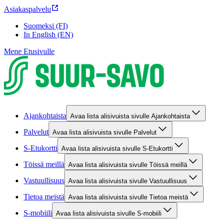
Asiakaspalvelu
Suomeksi (FI)
In English (EN)
Mene Etusivulle
Ajankohtaista
Avaa lista alisivuista sivulle Ajankohtaista
Palvelut
Avaa lista alisivuista sivulle Palvelut
S-Etukortti
Avaa lista alisivuista sivulle S-Etukortti
Töissä meillä
Avaa lista alisivuista sivulle Töissä meillä
Vastuullisuus
Avaa lista alisivuista sivulle Vastuullisuus
Tietoa meistä
Avaa lista alisivuista sivulle Tietoa meistä
S-mobiili
Avaa lista alisivuista sivulle S-mobiili