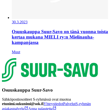
30.3.2023
Osuuskauppa Suur-Savo on tänä vuonna toista
kertaa mukana MIELI ry:n Mielinauha-
kampanjassa
Muut
Osuuskauppa Suur-Savo
Sähköpostiosoitteet S-ryhmässä ovat muotoa
etunimi.sukunimi@sok.fi
Yhteystiedot
Palvelut
S-ryhmän
asiakaspalvelu
Anna palautetta