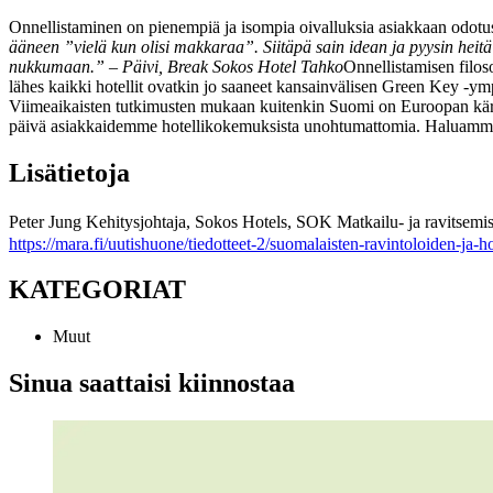
Onnellistaminen on pienempiä ja isompia oivalluksia asiakkaan odotust
ääneen ”vielä kun olisi makkaraa”. Siitäpä sain idean ja pyysin heitä o
nukkumaan.”
– Päivi, Break Sokos Hotel Tahko
Onnellistamisen filos
lähes kaikki hotellit ovatkin jo saaneet kansainvälisen Green Key -y
Viimeaikaisten tutkimusten mukaan kuitenkin Suomi on Euroopan kärki
päivä asiakkaidemme hotellikokemuksista unohtumattomia. Haluamme jät
Lisätietoja
Peter Jung
Kehitysjohtaja, Sokos Hotels, SOK Matkailu- ja ravitsem
https://mara.fi/uutishuone/tiedotteet-2/suomalaisten-ravintoloiden-ja
KATEGORIAT
Muut
Sinua saattaisi kiinnostaa