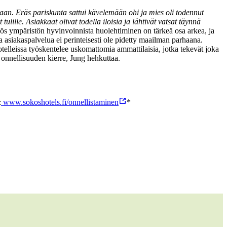
kaan. Eräs pariskunta sattui kävelemään ohi ja mies oli todennut
lille. Asiakkaat olivat todella iloisia ja lähtivät vatsat täynnä
yös ympäristön hyvinvoinnista huolehtiminen on tärkeä osa arkea, ja
 asiakaspalvelua ei perinteisesti ole pidetty maailman parhaana.
elleissa työskentelee uskomattomia ammattilaisia, jotka tekevät joka
 onnellisuuden kierre, Jung hehkuttaa.
:
www.sokoshotels.fi/onnellistaminen
*