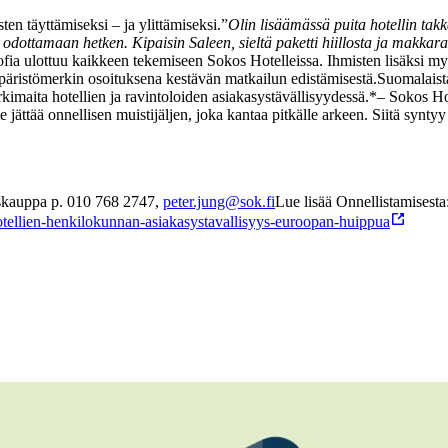
en täyttämiseksi – ja ylittämiseksi.
”
Olin lisäämässä puita hotellin tak
dottamaan hetken. Kipaisin Saleen, sieltä paketti hiillosta ja makkarat tu
ofia ulottuu kaikkeen tekemiseen Sokos Hotelleissa. Ihmisten lisäksi m
mpäristömerkin osoituksena kestävän matkailun edistämisestä.
Suomalaista
maita hotellien ja ravintoloiden asiakasystävällisyydessä.*
– Sokos Hot
tää onnellisen muistijäljen, joka kantaa pitkälle arkeen. Siitä syntyy
iskauppa
p. 010 768 2747,
peter.jung@sok.fi
Lue lisää Onnellistamisesta
-hotellien-henkilokunnan-asiakasystavallisyys-euroopan-huippua