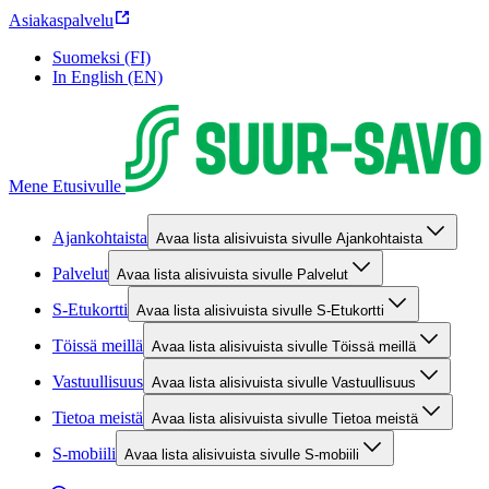
Asiakaspalvelu
Suomeksi (FI)
In English (EN)
Mene Etusivulle
Ajankohtaista
Avaa lista alisivuista sivulle Ajankohtaista
Palvelut
Avaa lista alisivuista sivulle Palvelut
S-Etukortti
Avaa lista alisivuista sivulle S-Etukortti
Töissä meillä
Avaa lista alisivuista sivulle Töissä meillä
Vastuullisuus
Avaa lista alisivuista sivulle Vastuullisuus
Tietoa meistä
Avaa lista alisivuista sivulle Tietoa meistä
S-mobiili
Avaa lista alisivuista sivulle S-mobiili