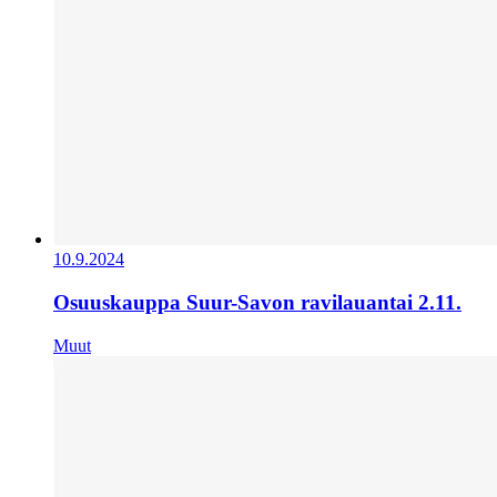
10.9.2024
Osuuskauppa Suur-Savon ravilauantai 2.11.
Muut