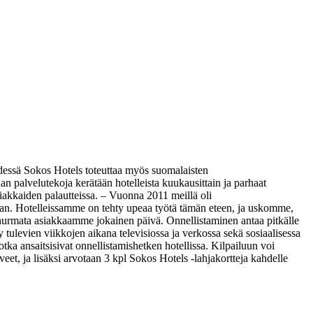
dessä Sokos Hotels toteuttaa myös suomalaisten
n palvelutekoja kerätään hotelleista kuukausittain ja parhaat
siakkaiden palautteissa.
– Vuonna 2011 meillä oli
rajan. Hotelleissamme on tehty upeaa työtä tämän eteen, ja uskomme,
rmata asiakkaamme jokainen päivä. Onnellistaminen antaa pitkälle
tulevien viikkojen aikana televisiossa ja verkossa sekä sosiaalisessa
ka ansaitsisivat onnellistamishetken hotellissa. Kilpailuun voi
eet, ja lisäksi arvotaan 3 kpl Sokos Hotels -lahjakortteja kahdelle