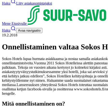
Haku
Liity asiakasomistajaksi
Mene Etusivulle
Haku
Avaa navigaatio
19.2.2018
Onnellistaminen valtaa Sokos Ho
Sokos Hotels lupaa hurmata asiakkaansa ja nostaa samalla asiakasko
onnellistamistoiveita.
Vuonna 2011 Sokos Hotelleissa alettiin panostaa i
palkitaan. Tekoja on vuosien aikana kertynyt jo kolmeksi kirjaksi asti
asiakastyytyväisyystutkimuksessamme yksi hotelli, joka sai arvioksi y
että kehitys jatkuu edelleen”, Sokos Hotellien kehitysjohtaja ja onnell
kehitystyöllemme nyt nimen. Haluamme saada suomalaiset rakastamaan 
mediassa.
Lanseerauksen yhteydessä Sokos Hotels toteuttaa suomalaisten
osallistua ketjun facebook-sivulla ja osoitteessa www.sokoshotels.fi/on
hengelle.
Mitä onnellistaminen on?