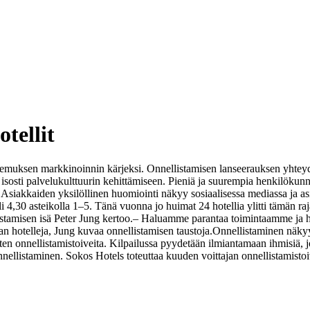
tellit
kemuksen markkinoinnin kärjeksi. Onnellistamisen lanseerauksen yhtey
sosti palvelukulttuurin kehittämiseen. Pieniä ja suurempia henkilökunna
. Asiakkaiden yksilöllinen huomiointi näkyy sosiaalisessa mediassa ja a
li 4,30 asteikolla 1–5. Tänä vuonna jo huimat 24 hotellia ylitti tämän 
istamisen isä Peter Jung kertoo.
– Haluamme parantaa toimintaamme ja hu
hotelleja, Jung kuvaa onnellistamisen taustoja.
Onnellistaminen näkyy 
 onnellistamistoiveita. Kilpailussa pyydetään ilmiantamaan ihmisiä, jot
nellistaminen. Sokos Hotels toteuttaa kuuden voittajan onnellistamistoiv