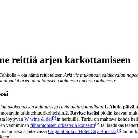
e reittiä arjen karkottamiseen
ahkolla – ota nämä reitit talteen.
Arki vie mukanaan salakavalan nopeast
haat vinkit arjen unohtamiseen kolmessa upeassa kohteessa!
ssä
n lomakokemuksen kulttuuri- ja ravintolatarjonnallaan.
1. Aloita päivä
n
nnostaviin arkkitehtuurikohteisiin.
2. Ravitse itseäsi
pitkän kaavan muk
sta löytyvän
W wine & del
in herkuilla. Turku on mahtava kohde her
uomen vanhimman
filharmonisen orkesterin konsertti
tai laadukas teatter
n naapurissa sijaitsevassa
Original Sokos Hotel City Börsissä
tai nurk
lkeen!