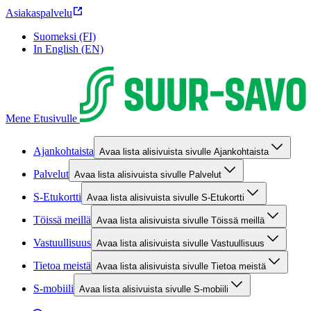
Asiakaspalvelu
Suomeksi (FI)
In English (EN)
Mene Etusivulle
Ajankohtaista
Avaa lista alisivuista sivulle Ajankohtaista
Palvelut
Avaa lista alisivuista sivulle Palvelut
S-Etukortti
Avaa lista alisivuista sivulle S-Etukortti
Töissä meillä
Avaa lista alisivuista sivulle Töissä meillä
Vastuullisuus
Avaa lista alisivuista sivulle Vastuullisuus
Tietoa meistä
Avaa lista alisivuista sivulle Tietoa meistä
S-mobiili
Avaa lista alisivuista sivulle S-mobiili