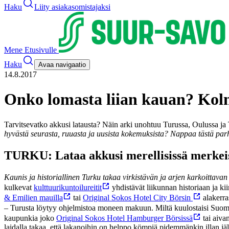
Haku
Liity asiakasomistajaksi
Mene Etusivulle
Haku
Avaa navigaatio
14.8.2017
Onko lomasta liian kauan? Kolm
Tarvitsevatko akkusi latausta? Näin arki unohtuu Turussa, Oulussa ja T
hyvästä seurasta, ruuasta ja uusista kokemuksista? Nappaa tästä par
TURKU: Lataa akkusi merellisissä merkei
Kaunis ja historiallinen Turku takaa virkistävän ja arjen karkoittava
kulkevat
kulttuurikuntoilureitit
yhdistävät liikunnan historiaan ja kii
& Emilien mauilla
tai
Original Sokos Hotel City Börsin
alakerra
– Turusta löytyy ohjelmistoa moneen makuun. Miltä kuulostaisi S
kaupunkia joko
Original Sokos Hotel Hamburger Börsissä
tai aiva
laidalla takaa, että lakanoihin on helppo kömpiä pidemmänkin illan jä