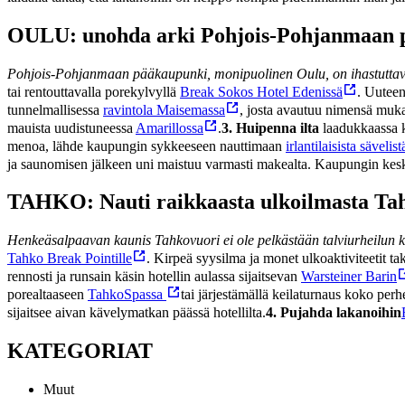
OULU: unohda arki Pohjois-Pohjanmaan 
Pohjois-Pohjanmaan pääkaupunki, monipuolinen Oulu, on ihastuttava k
tai rentouttavalla porekylvyllä
Break Sokos Hotel Edenissä
. Uuteen
tunnelmallisessa
ravintola Maisemassa
, josta avautuu nimensä muka
mauista uudistuneessa
Amarillossa
.
3. Huipenna ilta
laadukkaassa 
menoa, lähde kaupungin sykkeeseen nauttimaan
irlantilaisista sävelis
ja saunomisen jälkeen uni maistuu varmasti makealta. Kaupungin kes
TAHKO: Nauti raikkaasta ulkoilmasta Ta
Henkeäsalpaavan kaunis Tahkovuori ei ole pelkästään talviurheilun ke
Tahko Break Pointille
. Kirpeä syysilma ja monet ulkoaktiviteetit ta
rennosti ja runsain käsin hotellin aulassa sijaitsevan
Warsteiner Barin
porealtaaseen
TahkoSpassa
tai järjestämällä keilaturnaus koko per
sijaitsee aivan kävelymatkan päässä hotellilta.
4. Pujahda lakanoihin
KATEGORIAT
Muut