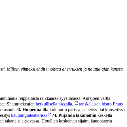
i. Milloin viimeksi ehdit unohtaa aherruksen ja nauttia ajan kanssa
auttimalla reippailusta raikkaassa syysilmassa. Aurajoen vartta
aan Shamrockcafen
herkullisella pizzalla,
ranskalaisen bistro Frans
kkusuulle!
3. Huipenna ilta
kulttuurin parissa teatterissa tai konsertissa
iesitys
kaupunginteatterissa
?
4. Pujahda lakanoihin
keskellä
an takana sijaitsevassa. Hotellien keskeinen sijainti kauppatorin