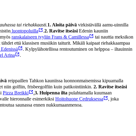
uhassa tai riehakkaasti.
1. Aloita päivä
virkistävällä aamu-uinnilla
histön
luontopoluilla
.
2. Ravitse itseäsi
Edenin kauniin
a myös
ranskalaiseen tyyliin Frans & Camillessa
tai nauttia meksikon
t tähdet että klassisen musiikin taiturit. Mikäli kaipaat riehakkaampaa
 Edenissä
. Kylpylähotellissa rentoutuminen on helppoa – iltauinnin
el Arina
.
äivä
reippaillen Tahkon kauniissa luonnonmaisemissa kipuamalla
 niin golfiin, frisbeegolfiin kuin patikointiinkin.
2. Ravitse itseäsi
si
Pizza Breikki
.
3. Huipenna ilta
pulahtamalla kuumaan
valle hieronnalle esimerkiksi
Hoitohuone Cedruksessa
, joka
i rentoutua saunassa ennen nukkumaanmenoa.