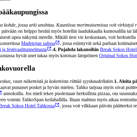
pääkaupungissa
ohde, jossa arki unohtuu. Kauniissa merimaisemissa voit virkistyä ra
 päivään on helppo herätä myös hotellin laadukkaalla kuntosalilla tai lä
isesti upea näkymä merelle. Mikäli tiesi vie keskustaan, voit herkutell
konsertissa
Madetojan salissa
, jossa esiintyvät sekä parhaat kotimaise
tä ja festivaalitunnelmasta
.
4. Pujahda lakanoihin
Break Sokos Hotel
kustassa hyvät unet takaa myös kotoisan lämpöinen
Original Sokos Hot
hkovuorella
skus, vaan näkemistä ja kokemista riittää syyskaudellakin.
1. Aloita p
kaavat punaiset posket ja hyvän mielen. Tahko tarjoaa myös oivat puitteet
annoksilla. Jos mieli tekee puolestaan herkullista pizzaa, ota suunnak
heen voimin TahkoSpan keilahallilla. Iltaan mahtuu myös aikaa rentoutta
Break Sokos Hotel Tahkossa
, jossa voit vilkkaan päivän päätteeks