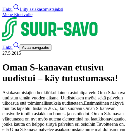
Haku
Liity asiakasomistajaksi
Mene Etusivulle
Haku
Avaa navigaatio
27.5.2015
Oman S-kanavan etusivu
uudistui – käy tutustumassa!
Asiakasomistajien henkilökohtainen asiointipalvelu Oma S-kanava
uudistuu tämän vuoden aikana. Uudistuksen myötä sekä palvelun
ulkoasua että toiminnallisuuksia uudistetaan.
Ensimmäinen näkyvä
muutos tapahtui tiistaina 26.5., kun suoraan Oman S-kanavan
etusivulle tuotiin asiakkaan bonus- ja ostotiedot. Oman S-kanavan
yläreunassa on nyt myös uutena elementtinä ns. laatikkonavigaatio,
jonka kautta on helppo siirtyä palvelun eri osioihin.
Tavoitteena on,
että Oma S-kanava palvelee asiakasomistajiamme mahdollisimman