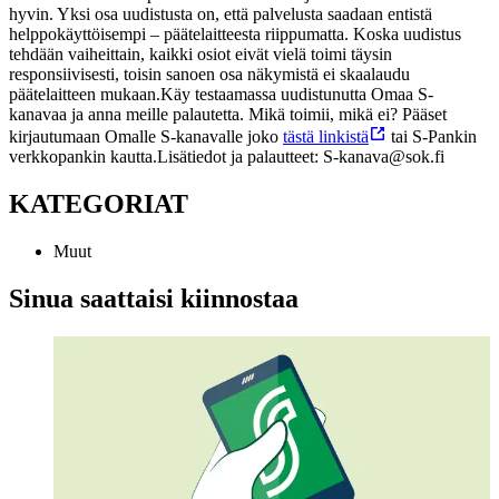
hyvin. Yksi osa uudistusta on, että palvelusta saadaan entistä
helppokäyttöisempi – päätelaitteesta riippumatta. Koska uudistus
tehdään vaiheittain, kaikki osiot eivät vielä toimi täysin
responsiivisesti, toisin sanoen osa näkymistä ei skaalaudu
päätelaitteen mukaan.
Käy testaamassa uudistunutta Omaa S-
kanavaa ja anna meille palautetta. Mikä toimii, mikä ei? Pääset
kirjautumaan Omalle S-kanavalle joko
tästä linkistä
tai S-Pankin
verkkopankin kautta.
Lisätiedot ja palautteet: S-kanava@sok.fi
KATEGORIAT
Muut
Sinua saattaisi kiinnostaa