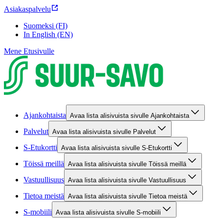
Asiakaspalvelu
Suomeksi (FI)
In English (EN)
Mene Etusivulle
Ajankohtaista
Avaa lista alisivuista sivulle Ajankohtaista
Palvelut
Avaa lista alisivuista sivulle Palvelut
S-Etukortti
Avaa lista alisivuista sivulle S-Etukortti
Töissä meillä
Avaa lista alisivuista sivulle Töissä meillä
Vastuullisuus
Avaa lista alisivuista sivulle Vastuullisuus
Tietoa meistä
Avaa lista alisivuista sivulle Tietoa meistä
S-mobiili
Avaa lista alisivuista sivulle S-mobiili