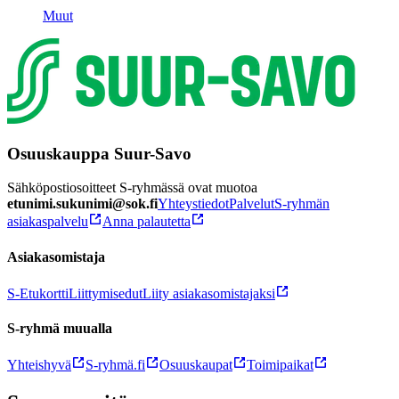
Muut
Osuuskauppa Suur-Savo
Sähköpostiosoitteet S-ryhmässä ovat muotoa
etunimi.sukunimi@sok.fi
Yhteystiedot
Palvelut
S-ryhmän
asiakaspalvelu
Anna palautetta
Asiakasomistaja
S-Etukortti
Liittymisedut
Liity asiakasomistajaksi
S-ryhmä muualla
Yhteishyvä
S-ryhmä.fi
Osuuskaupat
Toimipaikat