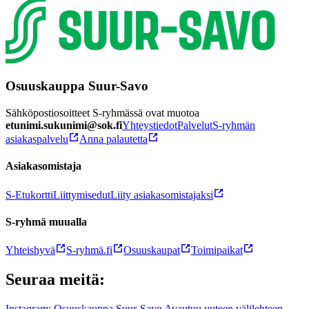
Osuuskauppa Suur-Savo
Sähköpostiosoitteet S-ryhmässä ovat muotoa
etunimi.sukunimi@sok.fi
Yhteystiedot
Palvelut
S-ryhmän
asiakaspalvelu
Anna palautetta
Asiakasomistaja
S-Etukortti
Liittymisedut
Liity asiakasomistajaksi
S-ryhmä muualla
Yhteishyvä
S-ryhmä.fi
Osuuskaupat
Toimipaikat
Seuraa meitä:
Instagram: Osuuskauppa Suur-Savo Avautuu uuteen välilehteen