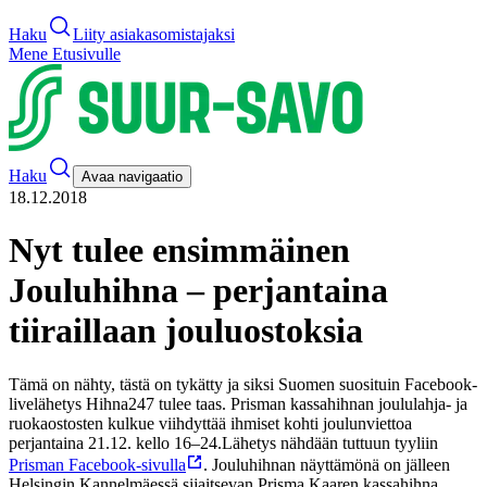
Haku
Liity asiakasomistajaksi
Mene Etusivulle
Haku
Avaa navigaatio
18.12.2018
Nyt tulee ensimmäinen
Jouluhihna – perjantaina
tiiraillaan jouluostoksia
Tämä on nähty, tästä on tykätty ja siksi Suomen suosituin Facebook-
livelähetys Hihna247 tulee taas. Prisman kassahihnan joululahja- ja
ruokaostosten kulkue viihdyttää ihmiset kohti joulunviettoa
perjantaina 21.12. kello 16–24.
Lähetys nähdään tuttuun tyyliin
Prisman Facebook-sivulla
. Jouluhihnan näyttämönä on jälleen
Helsingin Kannelmäessä sijaitsevan Prisma Kaaren kassahihna