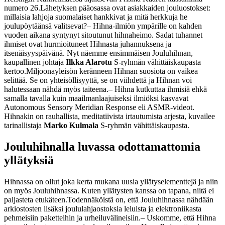
numero 26.
Lähetyksen pääosassa ovat asiakkaiden jouluostokset:
millaisia lahjoja suomalaiset hankkivat ja mitä herkkuja he
joulupöytäänsä valitsevat?
– Hihna-ilmiön ympärille on kahden
vuoden aikana syntynyt sitoutunut hihnaheimo. Sadat tuhannet
ihmiset ovat hurmioituneet Hihnasta juhannuksena ja
itsenäisyyspäivänä. Nyt näemme ensimmäisen Jouluhihnan,
kaupallinen johtaja
Ilkka Alarotu
S-ryhmän vähittäiskaupasta
kertoo.
Miljoonayleisön keränneen Hihnan suosiota on vaikea
selittää. Se on yhteisöllisyyttä, se on viihdettä ja Hihnan voi
halutessaan nähdä myös taiteena.
– Hihna kutkuttaa ihmisiä ehkä
samalla tavalla kuin maailmanlaajuiseksi ilmiöksi kasvavat
Autonomous Sensory Meridian Response eli ASMR-videot.
Hihnakin on rauhallista, meditatiivista irtautumista arjesta, kuvailee
tarinallistaja
Marko Kulmala
S-ryhmän vähittäiskaupasta.
Jouluhihnalla luvassa odottamattomia
yllätyksiä
Hihnassa on ollut joka kerta mukana uusia yllätyselementtejä ja niin
on myös Jouluhihnassa. Kuten yllätysten kanssa on tapana, niitä ei
paljasteta etukäteen.
Todennäköistä on, että Jouluhihnassa nähdään
arkiostosten lisäksi joululahjaostoksia leluista ja elektroniikasta
pehmeisiin paketteihin ja urheiluvälineisiin.
– Uskomme, että Hihna