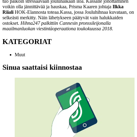
tuo paikoin stressaavaan joulunaikaan iloa. Kassalle jonottaminen
voikin olla jännittävää ja hauskaa, Prisma Kaaren johtaja
Ilkka
Riiali
HOK-Elannosta toteaa.
Kassa, jossa Jouluhihnaa kuvataan, on
selkeästi merkitty. Näin lähetykseen päätyvät vain halukkaiden
ostokset.
Hihna247 palkittiin Cannesin pronssileijonalla
maailmanluokan viestintäoperaationa toukokuussa 2018.
KATEGORIAT
Muut
Sinua saattaisi kiinnostaa