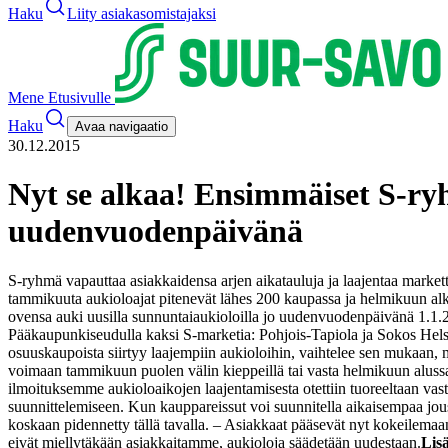
Haku
Liity asiakasomistajaksi
Mene Etusivulle
Haku
Avaa navigaatio
30.12.2015
Nyt se alkaa! Ensimmäiset S-ry
uudenvuodenpäivänä
S-ryhmä vapauttaa asiakkaidensa arjen aikatauluja ja laajentaa mark
tammikuuta aukioloajat pitenevät lähes 200 kaupassa ja helmikuun al
ovensa auki uusilla sunnuntaiaukioloilla jo uudenvuodenpäivänä 1.1.
Pääkaupunkiseudulla kaksi S-marketia: Pohjois-Tapiola ja Sokos Hels
osuuskaupoista siirtyy laajempiin aukioloihin, vaihtelee sen mukaan, 
voimaan tammikuun puolen välin kieppeillä tai vasta helmikuun aluss
ilmoituksemme aukioloaikojen laajentamisesta otettiin tuoreeltaan vasta
suunnittelemiseen. Kun kauppareissut voi suunnitella aikaisempaa jous
koskaan pidennetty tällä tavalla.
– Asiakkaat pääsevät nyt kokeilemaan
eivät miellytäkään asiakkaitamme, aukioloja säädetään uudestaan.
Lis