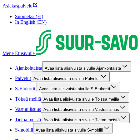
Asiakaspalvelu
Suomeksi (FI)
In English (EN)
Mene Etusivulle
Ajankohtaista
Avaa lista alisivuista sivulle Ajankohtaista
Palvelut
Avaa lista alisivuista sivulle Palvelut
S-Etukortti
Avaa lista alisivuista sivulle S-Etukortti
Töissä meillä
Avaa lista alisivuista sivulle Töissä meillä
Vastuullisuus
Avaa lista alisivuista sivulle Vastuullisuus
Tietoa meistä
Avaa lista alisivuista sivulle Tietoa meistä
S-mobiili
Avaa lista alisivuista sivulle S-mobiili