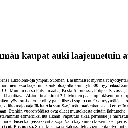
hmän kaupat auki laajennetuin a
ettiensa aukioloaikoja ympäri Suomen. Ensimmäiset myymälät hyödyntävä
kuun mennessä laajemmilla aukioloajoilla toimii yli 500 myymälää.
Esim
2016. Muun muassa Pirkanmaalla, Keski-Suomessa, Pohjois-Savossa ja Ke
inki aloittavat 24-tunnin aukiolot 2.1. Muiden pääkaupunkiseudun kaup
miten työvuoroista on ehditty paikallisesti sopimaan. Osa myymälöistä o
a, valikoimajohtaja
Ilkka Alarotu
S-ryhmän marketkaupasta kertoo.
In
an. Etenkin vuorotyöläiset ovat olleet muutoksesta erittäin ilahtuneita. I
tavammin esimerkiksi ilta-aikaan, vapautuu aikaa perheelle ja harrastuks
 uudenlaisia kaupassakäyntiaikoja. Vain käytännön kokemusten perustee
ää työtä
Prismoissa, S-marketeissa ja Saleissa tehtävien henkilötyötunt