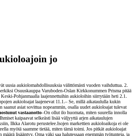
ukioloajoin jo
t uusia aukiolomahdollisuuksia välittömästi vuoden vaihduttua. 2.
erkiksi Osuuskauppa Varuboden-Oslan Kirkkonummen Prisma pitää
ski-Pohjanmaalla laajennettuihin aukioloihin siirrytään heti 2.1.
pojen aukioloajat laajenevat 11.1.
– Se, millä aikataululla kukin
n saanut asiat sovittua nopeammin, osalla uudet aukioloajat tulevat
nostunut vastaanotto
–On ollut ilo huomata, miten suurella innolla
hmiset kaipaavat selkeästi lisää väljyyttä arjen aikataulujen
iin, Ilkka Alarotu perustelee.
Isojen markettien aukioloaikoja ei ole
lla myötä saamme tietää, miten tämä toimi. Jos pitkät aukioloajat
ien määrä lisääntyy. Oma väki saa halutessaan enemmän työtunteja, ja