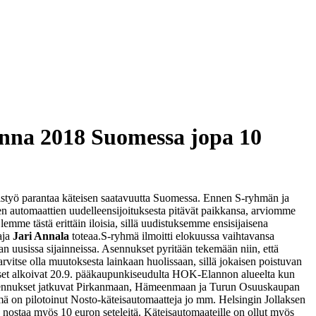
onna 2018 Suomessa jopa 10
istyö parantaa käteisen saatavuutta Suomessa. Ennen S-ryhmän ja
vien automaattien uudelleensijoituksesta pitävät paikkansa, arviomme
me tästä erittäin iloisia, sillä uudistuksemme ensisijaisena
aja
Jari Annala
toteaa.
S-ryhmä ilmoitti elokuussa vaihtavansa
n uusissa sijainneissa. Asennukset pyritään tekemään niin, että
rvitse olla muutoksesta lainkaan huolissaan, sillä jokaisen poistuvan
set alkoivat 20.9. pääkaupunkiseudulta HOK-Elannon alueelta kun
 asennukset jatkuvat Pirkanmaan, Hämeenmaan ja Turun Osuuskaupan
ä on pilotoinut Nosto-käteisautomaatteja jo mm. Helsingin Jollaksen
a nostaa myös 10 euron seteleitä. Käteisautomaateille on ollut myös