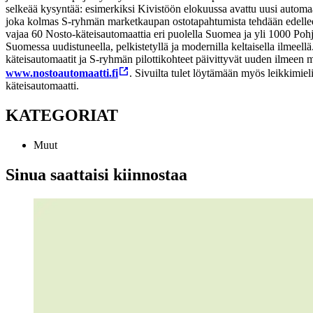
selkeää kysyntää: esimerkiksi Kivistöön elokuussa avattu uusi automaat
joka kolmas S-ryhmän marketkaupan ostotapahtumista tehdään edellee
vajaa 60 Nosto-käteisautomaattia eri puolella Suomea ja yli 1000 Pohj
Suomessa uudistuneella, pelkistetyllä ja modernilla keltaisella ilmee
käteisautomaatit ja S-ryhmän pilottikohteet päivittyvät uuden ilmeen 
www.nostoautomaatti.fi
. Sivuilta tulet löytämään myös leikkimiel
käteisautomaatti.
KATEGORIAT
Muut
Sinua saattaisi kiinnostaa