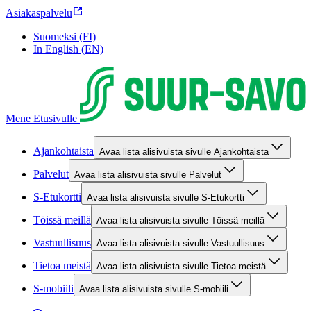
Asiakaspalvelu
Suomeksi (FI)
In English (EN)
Mene Etusivulle
Ajankohtaista
Avaa lista alisivuista sivulle Ajankohtaista
Palvelut
Avaa lista alisivuista sivulle Palvelut
S-Etukortti
Avaa lista alisivuista sivulle S-Etukortti
Töissä meillä
Avaa lista alisivuista sivulle Töissä meillä
Vastuullisuus
Avaa lista alisivuista sivulle Vastuullisuus
Tietoa meistä
Avaa lista alisivuista sivulle Tietoa meistä
S-mobiili
Avaa lista alisivuista sivulle S-mobiili