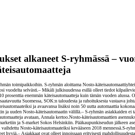
ukset alkaneet S-ryhmässä – vu
äteisautomaatteja
yhmän toimipaikkoihin. S-ryhmän aloittama Nosto-käteisautomaattiyhte
i vuodelta selvästi.
– Mikäli julkisuudessa esillä olleet tiedot kilpaile
 prosenttia enemmän käteisautomaatteja kuin tämän vuoden alussa. Olem
 saatavuutta Suomessa, SOK:n taloudesta ja rahoituksesta vastaava joht
isautomaateiksi ja avaavansa lisäksi noin 50 uutta automaattia kokonaa
in ja uuden Nosto-käteisautomaatin välillä.
– S-ryhmän asiakkaiden ei ta
 automaatteja avataan, Annala kertoo.
Nosto-käteisautomaattien asennuk
S-marketiin ja S-market Sokos Helsinkiin. Pääkaupunkiseudun jälkeen
on vaihdettu Nosto-käteisautomaateiksi kevääseen 2018 mennessä.
S-ryhm
eet hyviä.
– Asiakkaat ovat olleet innoissaan erityisesti mahdollisuudest