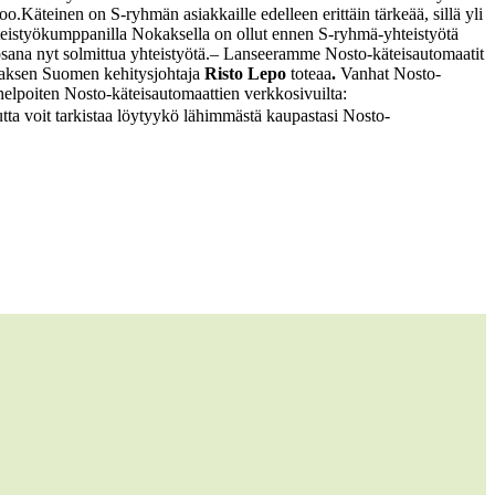
too.
Käteinen on S-ryhmän asiakkaille edelleen erittäin tärkeää, sillä yli
eistyökumppanilla Nokaksella on ollut ennen S-ryhmä-yhteistyötä
sana nyt solmittua yhteistyötä.
– Lanseeramme Nosto-käteisautomaatit
Nokaksen Suomen kehitysjohtaja
Risto Lepo
toteaa
.
Vanhat Nosto-
elpoiten Nosto-käteisautomaattien verkkosivuilta:
autta voit tarkistaa löytyykö lähimmästä kaupastasi Nosto-