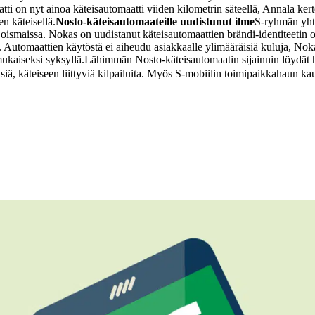
ti on nyt ainoa käteisautomaatti viiden kilometrin säteellä, Annala ker
n käteisellä.
Nosto-käteisautomaateille uudistunut ilme
S-ryhmän yht
oismaissa. Nokas on uudistanut käteisautomaattien brändi-identiteetin o
llä. Automaattien käytöstä ei aiheudu asiakkaalle ylimääräisiä kuluja, 
mukaiseksi syksyllä.
Lähimmän Nosto-käteisautomaatin sijainnin löydät h
isiä, käteiseen liittyviä kilpailuita. Myös S-mobiilin toimipaikkahaun k