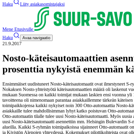
Haku
Liity asiakasomistajaksi
Mene Etusivulle
Haku
Avaa navigaatio
21.9.2017
Nosto-käteisautomaattien asenn
prosenttia nykyistä enemmän k
Ensimmäiset uudistuneet Nosto-käteisautomaatit ovat ilmestyneet S-r
Nokaksen Nosto-yhteistyötä käteisautomaattien määrä oli laskenut vuos
mukaan Suomessa on kaikki toimijat mukaan laskien ensi vuonna yli 10
tavoitteena oli nimenomaan parantaa asiakkaillemme tärkeän käteisen
toimipaikkojensa kaikki nykyiset noin 300 Otto-automaattia Nosto-käte
asiakkaille tulee mahdollisimman lyhyt katko poistuvan Otto-automaat
Otto-automaatin tilalle tulee uusi Nosto-käteisautomaatti. Myös uusia
uusi Nosto-käteisautomaatti asennettiin mm. Helsingin Bulevardin 
alueilla. Kaikki S-ryhmän toimipaikoissa sijainneet Otto-automaatit 
ja Kivistön Alepojen yhteydessä. Kokemukset pilottikohteista ovat oll