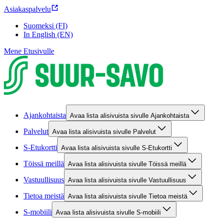
Asiakaspalvelu
Suomeksi (FI)
In English (EN)
Mene Etusivulle
Ajankohtaista
Avaa lista alisivuista sivulle Ajankohtaista
Palvelut
Avaa lista alisivuista sivulle Palvelut
S-Etukortti
Avaa lista alisivuista sivulle S-Etukortti
Töissä meillä
Avaa lista alisivuista sivulle Töissä meillä
Vastuullisuus
Avaa lista alisivuista sivulle Vastuullisuus
Tietoa meistä
Avaa lista alisivuista sivulle Tietoa meistä
S-mobiili
Avaa lista alisivuista sivulle S-mobiili