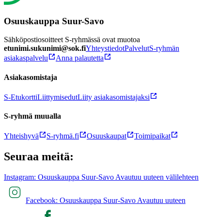
Osuuskauppa Suur-Savo
Sähköpostiosoitteet S-ryhmässä ovat muotoa
etunimi.sukunimi@sok.fi
Yhteystiedot
Palvelut
S-ryhmän
asiakaspalvelu
Anna palautetta
Asiakasomistaja
S-Etukortti
Liittymisedut
Liity asiakasomistajaksi
S-ryhmä muualla
Yhteishyvä
S-ryhmä.fi
Osuuskaupat
Toimipaikat
Seuraa meitä:
Instagram: Osuuskauppa Suur-Savo Avautuu uuteen välilehteen
Facebook: Osuuskauppa Suur-Savo Avautuu uuteen