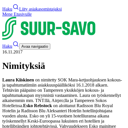
Haku
Liity asiakasomistajaksi
Mene Etusivulle
Haku
Avaa navigaatio
16.11.2017
Nimityksiä
Laura Kiiskinen
on nimitetty SOK Mara-ketjuohjauksen kokous-
ja tapahtumatiimiin asiakkuuspäälliköksi 16.1.2018 alkaen.
Tehtävän pääpaino on Tampereen yksikköjen kokous- ja
tapahtumakaupan myynnistä vastaaminen. Laura on työskennellyt
aikaisemmin mm. TNT:llä, Airpro;lla ja Tampereen Sokos
Hotelleissa.
Esko Rebstock
on aloittanut Radisson Blu Royal
Hotelin ja Radisson Blu Aleksanteri Hotelin hotellinjohtajana
vuoden alusta. Esko on yli 15-vuotisen hotelliuransa aikana
työskennellyt Keski-Euroopassa lukuisten eri hotellien ja
hotellibrändien johtotehtävissä. Vahvuudekseen Esko mainitsee