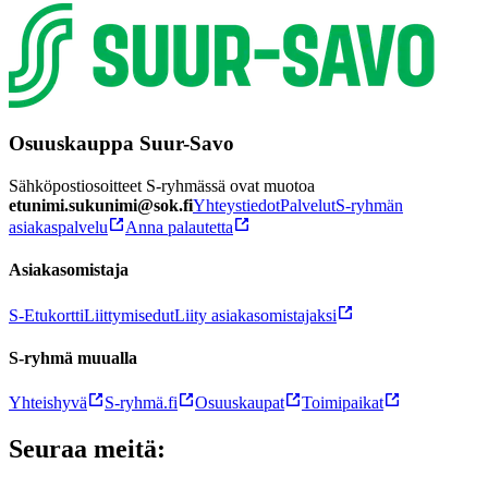
Osuuskauppa Suur-Savo
Sähköpostiosoitteet S-ryhmässä ovat muotoa
etunimi.sukunimi@sok.fi
Yhteystiedot
Palvelut
S-ryhmän
asiakaspalvelu
Anna palautetta
Asiakasomistaja
S-Etukortti
Liittymisedut
Liity asiakasomistajaksi
S-ryhmä muualla
Yhteishyvä
S-ryhmä.fi
Osuuskaupat
Toimipaikat
Seuraa meitä: