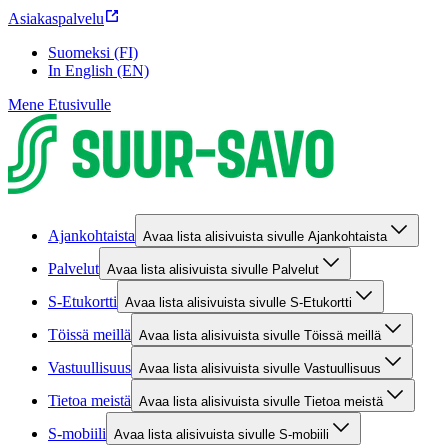
Asiakaspalvelu
Suomeksi (FI)
In English (EN)
Mene Etusivulle
Ajankohtaista
Avaa lista alisivuista sivulle Ajankohtaista
Palvelut
Avaa lista alisivuista sivulle Palvelut
S-Etukortti
Avaa lista alisivuista sivulle S-Etukortti
Töissä meillä
Avaa lista alisivuista sivulle Töissä meillä
Vastuullisuus
Avaa lista alisivuista sivulle Vastuullisuus
Tietoa meistä
Avaa lista alisivuista sivulle Tietoa meistä
S-mobiili
Avaa lista alisivuista sivulle S-mobiili