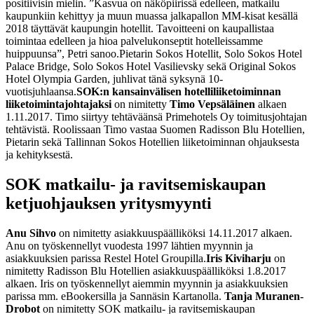
positiivisin mielin. ”Kasvua on näköpiirissä edelleen, matkailu
kaupunkiin kehittyy ja muun muassa jalkapallon MM-kisat kesällä
2018 täyttävät kaupungin hotellit. Tavoitteeni on kaupallistaa
toimintaa edelleen ja hioa palvelukonseptit hotelleissamme
huippuunsa”, Petri sanoo.
Pietarin Sokos Hotellit, Solo Sokos Hotel
Palace Bridge, Solo Sokos Hotel Vasilievsky sekä Original Sokos
Hotel Olympia Garden, juhlivat tänä syksynä 10-
vuotisjuhlaansa.
SOK:n kansainvälisen hotelliliiketoiminnan
liiketoimintajohtajaksi
on nimitetty
Timo Vepsäläinen
alkaen
1.11.2017. Timo siirtyy tehtäväänsä Primehotels Oy toimitusjohtajan
tehtävistä. Roolissaan Timo vastaa Suomen Radisson Blu Hotellien,
Pietarin sekä Tallinnan Sokos Hotellien liiketoiminnan ohjauksesta
ja kehityksestä.
SOK matkailu- ja ravitsemiskaupan
ketjuohjauksen yritysmyynti
Anu Sihvo
on nimitetty asiakkuuspäälliköksi 14.11.2017 alkaen.
Anu on työskennellyt vuodesta 1997 lähtien myynnin ja
asiakkuuksien parissa Restel Hotel Groupilla.
Iris Kiviharju
on
nimitetty Radisson Blu Hotellien asiakkuuspäälliköksi 1.8.2017
alkaen. Iris on työskennellyt aiemmin myynnin ja asiakkuuksien
parissa mm. eBookersilla ja Sannäsin Kartanolla.
Tanja Muranen-
Drobot
on nimitetty SOK matkailu- ja ravitsemiskaupan