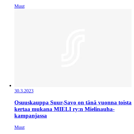
Muut
30.3.2023
Osuuskauppa Suur-Savo on tänä vuonna toista
kertaa mukana MIELI ry:n Mielinauha-
kampanjassa
Muut