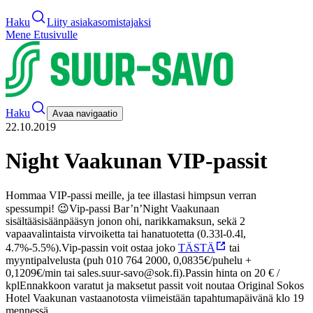
Haku
Liity asiakasomistajaksi
Mene Etusivulle
Haku
Avaa navigaatio
22.10.2019
Night Vaakunan VIP-passit
Hommaa VIP-passi meille, ja tee illastasi himpsun verran
spessumpi! 😉
Vip-passi Bar’n’Night Vaakunaan
sisältää
sisäänpääsyn jonon ohi, narikkamaksun, sekä 2
vapaavalintaista virvoiketta tai hanatuotetta (0.33l-0.4l,
4.7%-5.5%).
Vip-passin voit ostaa joko
TÄSTÄ
tai
myyntipalvelusta (puh 010 764 2000, 0,0835€/puhelu +
0,1209€/min tai sales.suur-savo@sok.fi).
Passin hinta on 20 € /
kpl
Ennakkoon varatut ja maksetut passit voit noutaa Original Sokos
Hotel Vaakunan vastaanotosta viimeistään tapahtumapäivänä klo 19
mennessä.