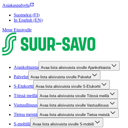
Asiakaspalvelu
Suomeksi (FI)
In English (EN)
Mene Etusivulle
Ajankohtaista
Avaa lista alisivuista sivulle Ajankohtaista
Palvelut
Avaa lista alisivuista sivulle Palvelut
S-Etukortti
Avaa lista alisivuista sivulle S-Etukortti
Töissä meillä
Avaa lista alisivuista sivulle Töissä meillä
Vastuullisuus
Avaa lista alisivuista sivulle Vastuullisuus
Tietoa meistä
Avaa lista alisivuista sivulle Tietoa meistä
S-mobiili
Avaa lista alisivuista sivulle S-mobiili