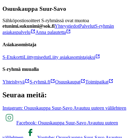
Osuuskauppa Suur-Savo
Sähköpostiosoitteet S-ryhmässä ovat muotoa
etunimi.sukunimi@sok.fi
Yhteystiedot
Palvelut
S-ryhmän
asiakaspalvelu
Anna palautetta
Asiakasomistaja
S-Etukortti
Liittymisedut
Liity asiakasomistajaksi
S-ryhmä muualla
Yhteishyvä
S-ryhmä.fi
Osuuskaupat
Toimipaikat
Seuraa meitä:
Instagram: Osuuskauppa Suur-Savo Avautuu uuteen välilehteen
Facebook: Osuuskauppa Suur-Savo Avautuu uuteen
välilehteen
Youtube: Osuuskauppa Suur-Savo Avautuu