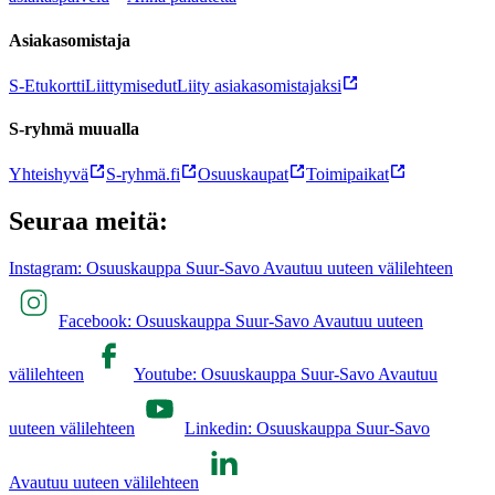
Asiakasomistaja
S-Etukortti
Liittymisedut
Liity asiakasomistajaksi
S-ryhmä muualla
Yhteishyvä
S-ryhmä.fi
Osuuskaupat
Toimipaikat
Seuraa meitä:
Instagram: Osuuskauppa Suur-Savo Avautuu uuteen välilehteen
Facebook: Osuuskauppa Suur-Savo Avautuu uuteen
välilehteen
Youtube: Osuuskauppa Suur-Savo Avautuu
uuteen välilehteen
Linkedin: Osuuskauppa Suur-Savo
Avautuu uuteen välilehteen