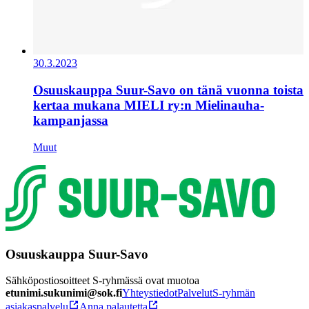
30.3.2023
Osuuskauppa Suur-Savo on tänä vuonna toista
kertaa mukana MIELI ry:n Mielinauha-
kampanjassa
Muut
Osuuskauppa Suur-Savo
Sähköpostiosoitteet S-ryhmässä ovat muotoa
etunimi.sukunimi@sok.fi
Yhteystiedot
Palvelut
S-ryhmän
asiakaspalvelu
Anna palautetta