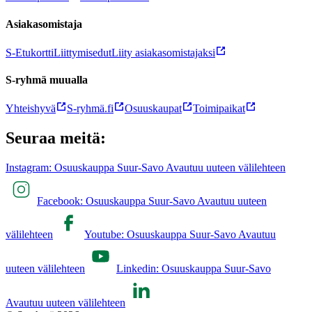
Asiakasomistaja
S-Etukortti
Liittymisedut
Liity asiakasomistajaksi
S-ryhmä muualla
Yhteishyvä
S-ryhmä.fi
Osuuskaupat
Toimipaikat
Seuraa meitä:
Instagram: Osuuskauppa Suur-Savo Avautuu uuteen välilehteen
Facebook: Osuuskauppa Suur-Savo Avautuu uuteen
välilehteen
Youtube: Osuuskauppa Suur-Savo Avautuu
uuteen välilehteen
Linkedin: Osuuskauppa Suur-Savo
Avautuu uuteen välilehteen