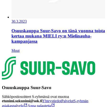
30.3.2023
Osuuskauppa Suur-Savo on tänä vuonna toista
kertaa mukana MIELI ry:n Mielinauha-
kampanjassa
Muut
Osuuskauppa Suur-Savo
Sähköpostiosoitteet S-ryhmässä ovat muotoa
etunimi.sukunimi@sok.fi
Yhteystiedot
Palvelut
S-ryhmän
asiakaspalvelu
Anna palautetta