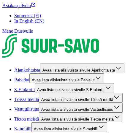
Asiakaspalvelu
Suomeksi (FI)
In English (EN)
Mene Etusivulle
Ajankohtaista
Avaa lista alisivuista sivulle Ajankohtaista
Palvelut
Avaa lista alisivuista sivulle Palvelut
S-Etukortti
Avaa lista alisivuista sivulle S-Etukortti
Töissä meillä
Avaa lista alisivuista sivulle Töissä meillä
Vastuullisuus
Avaa lista alisivuista sivulle Vastuullisuus
Tietoa meistä
Avaa lista alisivuista sivulle Tietoa meistä
S-mobiili
Avaa lista alisivuista sivulle S-mobiili