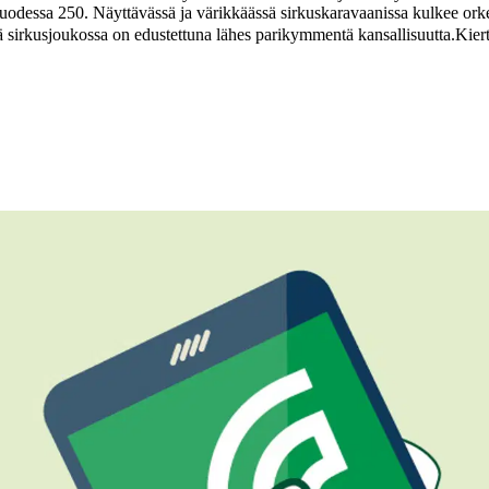
vuodessa 250. Näyttävässä ja värikkäässä sirkuskaravaanissa kulkee orke
sä sirkusjoukossa on edustettuna lähes parikymmentä kansallisuutta.
Kier