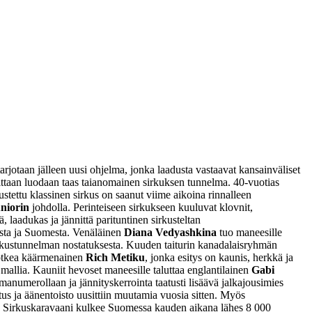
rjotaan jälleen uusi ohjelma, jonka laadusta vastaavat kansainväliset
telttaan luodaan taas taianomainen sirkuksen tunnelma. 40-vuotias
stettu klassinen sirkus on saanut viime aikoina rinnalleen
niorin
johdolla. Perinteiseen sirkukseen kuuluvat klovnit,
 laadukas ja jännittä parituntinen sirkusteltan
nista ja Suomesta. Venäläinen
Diana Vedyashkina
tuo maneesille
sirkustunnelman nostatuksesta. Kuuden taiturin kanadalaisryhmän
notkea käärmenainen
Rich Metiku
, jonka esitys on kaunis, herkkä ja
llia. Kauniit hevoset maneesille taluttaa englantilainen
Gabi
lmanumerollaan ja jännityskerrointa taatusti lisäävä jalkajousimies
us ja äänentoisto uusittiin muutamia vuosia sitten. Myös
lä. Sirkuskaravaani kulkee Suomessa kauden aikana lähes 8 000