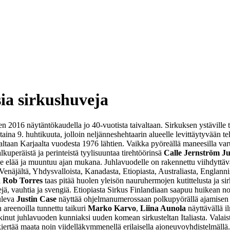
ia sirkushuveja
 2016 näytäntökaudella jo 40-vuotista taivaltaan. Sirkuksen ystäville ta
ntaina 9. huhtikuuta, jolloin neljänneshehtaarin alueelle levittäytyvään 
ltaan Karjaalta vuodesta 1976 lähtien. Vaikka pyöreällä maneesilla varu
kuperäistä ja perinteistä tyylisuuntaa tirehtöörinsä
Calle Jernström Ju
de elää ja muuntuu ajan mukana. Juhlavuodelle on rakennettu viihdyttävä,
at Venäjältä, Yhdysvalloista, Kanadasta, Etiopiasta, Australiasta, Englan
i
Rob Torres
taas pitää huolen yleisön nauruhermojen kutittelusta ja 
ejä, vauhtia ja svengiä. Etiopiasta Sirkus Finlandiaan saapuu huikean 
tuleva
Justin Case
näyttää ohjelmanumerossaan polkupyörällä ajamisen ma
 areenoilla tunnettu taikuri
Marko Karvo
,
Liina Aunola
näyttävällä i
inut juhlavuoden kunniaksi uuden komean sirkusteltan Italiasta. Valaist
 kiertää maata noin viidelläkymmenellä erilaisella ajoneuvoyhdistelmäl