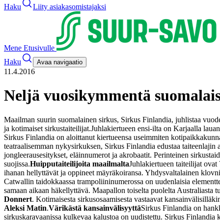
Haku
Liity asiakasomistajaksi
Mene Etusivulle
Haku
Avaa navigaatio
11.4.2016
Neljä vuosikymmentä suomalais
Maailman suurin suomalainen sirkus, Sirkus Finlandia, juhlistaa vuoden
ja kotimaiset sirkustaiteilijat.
Juhlakiertueen ensi-ilta on Karjaalla laua
Sirkus Finlandia on aloittanut kiertueensa useimmiten kotipaikkakunna
teatraalisemman nykysirkuksen, Sirkus Finlandia edustaa taiteenlajin al
jongleerausesitykset, eläinnumerot ja akrobaatit. Perinteinen sirkustai
suojissa.
Huipputaiteilijoita maailmalta
Juhlakiertueen taiteilijat ov
ihanan hellyttävät ja oppineet mäyräkoiransa. Yhdysvaltalainen klovn
Catwallin taidokkaassa trampoliininumerossa on uudenlaisia elementt
samaan aikaan häkellyttävä. Maapallon toiselta puolelta Australiasta 
Donnert
. Kotimaisesta sirkusosaamisesta vastaavat kansainvälisilläkin
Aleksi Matin
.
Värikästä kansainvälisyyttä
Sirkus Finlandia on hankk
sirkuskaravaanissa kulkevaa kalustoa on uudistettu. Sirkus Finlandia