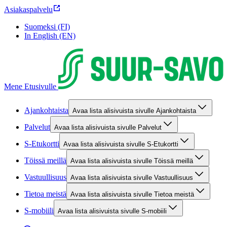
Asiakaspalvelu
Suomeksi (FI)
In English (EN)
Mene Etusivulle
Ajankohtaista
Avaa lista alisivuista sivulle Ajankohtaista
Palvelut
Avaa lista alisivuista sivulle Palvelut
S-Etukortti
Avaa lista alisivuista sivulle S-Etukortti
Töissä meillä
Avaa lista alisivuista sivulle Töissä meillä
Vastuullisuus
Avaa lista alisivuista sivulle Vastuullisuus
Tietoa meistä
Avaa lista alisivuista sivulle Tietoa meistä
S-mobiili
Avaa lista alisivuista sivulle S-mobiili