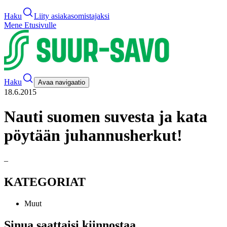
Haku
Liity asiakasomistajaksi
Mene Etusivulle
Haku
Avaa navigaatio
18.6.2015
Nauti suomen suvesta ja kata
pöytään juhannusherkut!
–
KATEGORIAT
Muut
Sinua saattaisi kiinnostaa