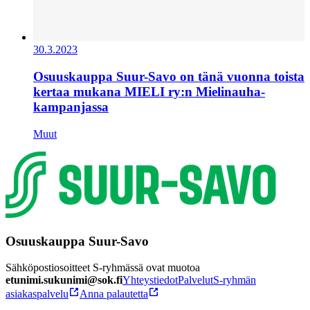
30.3.2023
Osuuskauppa Suur-Savo on tänä vuonna toista
kertaa mukana MIELI ry:n Mielinauha-
kampanjassa
Muut
Osuuskauppa Suur-Savo
Sähköpostiosoitteet S-ryhmässä ovat muotoa
etunimi.sukunimi@sok.fi
Yhteystiedot
Palvelut
S-ryhmän
asiakaspalvelu
Anna palautetta