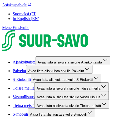
Asiakaspalvelu
Suomeksi (FI)
In English (EN)
Mene Etusivulle
Ajankohtaista
Avaa lista alisivuista sivulle Ajankohtaista
Palvelut
Avaa lista alisivuista sivulle Palvelut
S-Etukortti
Avaa lista alisivuista sivulle S-Etukortti
Töissä meillä
Avaa lista alisivuista sivulle Töissä meillä
Vastuullisuus
Avaa lista alisivuista sivulle Vastuullisuus
Tietoa meistä
Avaa lista alisivuista sivulle Tietoa meistä
S-mobiili
Avaa lista alisivuista sivulle S-mobiili