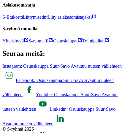
Asiakasomistaja
S-Etukortti
Liittymisedut
Liity asiakasomistajaksi
S-ryhmä muualla
Yhteishyvä
S-ryhmä.fi
Osuuskaupat
Toimipaikat
Seuraa meitä:
Instagram: Osuuskauppa Suur-Savo Avautuu uuteen välilehteen
Facebook: Osuuskauppa Suur-Savo Avautuu uuteen
välilehteen
Youtube: Osuuskauppa Suur-Savo Avautuu
uuteen välilehteen
Linkedin: Osuuskauppa Suur-Savo
Avautuu uuteen välilehteen
© S-ryhmä 2026