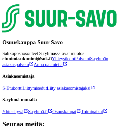
Osuuskauppa Suur-Savo
Sähköpostiosoitteet S-ryhmässä ovat muotoa
etunimi.sukunimi@sok.fi
Yhteystiedot
Palvelut
S-ryhmän
asiakaspalvelu
Anna palautetta
Asiakasomistaja
S-Etukortti
Liittymisedut
Liity asiakasomistajaksi
S-ryhmä muualla
Yhteishyvä
S-ryhmä.fi
Osuuskaupat
Toimipaikat
Seuraa meitä: