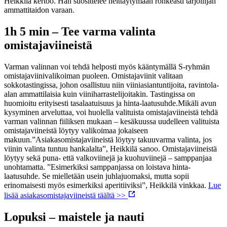
Heikkilä kertoo.
Hän suosittelee heittäytymään rohkeasti tarjoilijan
ammattitaidon varaan.
1h 5 min – Tee varma valinta
omistajaviineistä
Varman valinnan voi tehdä helposti myös kääntymällä S-ryhmän
omistajaviinivalikoiman puoleen. Omistajaviinit valitaan
sokkotastingissa, johon osallistuu niin viiniasiantuntijoita, ravintola-
alan ammattilaisia kuin viiniharrastelijoitakin. Tastingissa on
huomioitu erityisesti tasalaatuisuus ja hinta-laatusuhde.
Mikäli avun
kysyminen arveluttaa, voi huolella valituista omistajaviineistä tehdä
varman valinnan fiiliksen mukaan – kesäkuussa uudelleen valituista
omistajaviineistä löytyy valikoimaa jokaiseen
makuun.
”Asiakasomistajaviineistä löytyy takuuvarma valinta, jos
viinin valinta tuntuu hankalalta”, Heikkilä sanoo.
Omistajaviineistä
löytyy sekä puna- että valkoviinejä ja kuohuviinejä – samppanjaa
unohtamatta.
”Esimerkiksi samppanjassa on loistava hinta-
laatusuhde. Se mielletään usein juhlajuomaksi, mutta sopii
erinomaisesti myös esimerkiksi aperitiiviksi”, Heikkilä vinkkaa.
Lue
lisää asiakasomistajaviineistä täältä >>
Lopuksi – maistele ja nauti