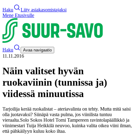
Haku
Liity asiakasomistajaksi
Mene Etusivulle
Haku
Avaa navigaatio
11.11.2016
Näin valitset hyvän
ruokaviinin (tunnissa ja)
viidessä minuutissa
Tarjoilija kerää ruokalistat – ateriavalinta on tehty. Mutta mitä saisi
olla juotavaksi? Siinäpä vasta pulma, jos viinilista tuntuu
vieraalta.
Solo Sokos Hotel Torni Tampereen ravintolapäällikkö ja
viinimestari Tuija Heikkilä neuvoo, kuinka valita oikea viini ilman,
että pähkäilyyn kuluu koko iltaa.