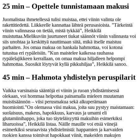
25 min – Opettele tunnistamaan makusi
Juomalistaa ihmetellessä tulisi muistaa, ettei viinin valinta ole
rakettitiedettä. Liikkeelle kannattaa lähteä perusasioista.
”Tärkeintä
viinin valinnassa on tietää, mistä tykkää”, Heikkilä
muistuttaa.
Mielikuviin juurtuneet tiukat säännöt viinin valinnasta voi
siis unohtaa ja keskittyä nauttimaan siitä, mikä itselle maistuu
parhaiten.
Jos omaa makua on hankala hahmottaa, voi kotona
tutustua eri rypäleisiin.
”Kun maistelee kaikessa rauhassa
rypälelajikkeen kerrallaan, on omaa makua hiljalleen helpompi
hahmottaa. Suosikit löytyvät kyllä pikkuhiljaa”, Heikkilä sanoo.
45 min – Hahmota yhdistelyn peruspilarit
Vaikka varsinaisia sääntöjä ei viinin ja ruoan yhdistämisessä
olekaan, voi hommaa helpottaa painamalla mieleen muutaman
muistisäännön – viisi perusmakua sekä alkuperämaan
huomiointi.
”On olemassa viisi makua, joita suu pystyy maistamaan:
suolaisuus, makeus, hapokkuus, karvaus ja umami eli
glutamiinihappo, joka tuo täyteläisyyttä makuihin esimerkiksi
liharuoissa”, Heikkilä listaa.
Näille mauille voi etsiä viinejä
esimerkiksi seuraavista yhdistelmistä: happamien ja karvaiden
ruokien kanssa toimivat hapokkaat viinit, makeiden makujen