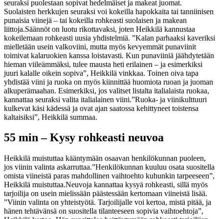
seuraksi puolestaan sopivat hedelmäiset ja makeat juomat.
Suolaisten herkkujen seuraksi voi kokeilla hapokkaita tai tanniinisen
punaisia viinejä – tai kokeilla rohkeasti suolaisen ja makean
liittoja.
Säännöt on luotu rikottavaksi, joten Heikkilä kannustaa
kokeilemaan rohkeasti uusia yhdistelmiä.
”Kalan parhaaksi kaveriksi
mielletään usein valkoviini, mutta myös kevyemmät punaviinit
toimivat kalaruokien kanssa loistavasti. Kun punaviiniä jäähdytetään
hieman viileämmäksi, tulee mausta heti erilainen – ja esimerkiksi
juuri kalalle oikein sopiva”, Heikkilä vinkkaa.
Toinen oiva tapa
yhdistää viini ja ruoka on myös kiinnittää huomiota ruoan ja juoman
alkuperämaahan. Esimerkiksi, jos valitset listalta italialaista ruokaa,
kannattaa seuraksi valita italialainen viini.
”Ruoka- ja viinikulttuuri
kulkevat käsi kädessä ja ovat ajan saatossa kehittyneet toistensa
kaltaisiksi”, Heikkilä summaa.
55 min – Kysy rohkeasti neuvoa
Heikkilä muistuttaa kääntymään osaavan henkilökunnan puoleen,
jos viinin valinta askarruttaa.
”Henkilökunnan kuuluu osata suositella
omista viineistä paras mahdollinen vaihtoehto kuhunkin tarpeeseen”,
Heikkilä muistuttaa.
Neuvoja kannattaa kysyä rohkeasti, sillä myös
tarjoilija on usein mielissään päästessään kertomaan viineistä lisää.
”Viinin valinta on yhteistyötä. Tarjoilijalle voi kertoa, mistä pitää, ja
hänen tehtävänsä on suositella tilanteeseen sopivia vaihtoehtoja”,