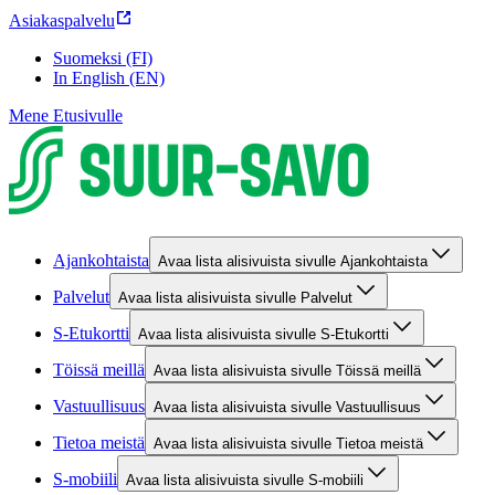
Asiakaspalvelu
Suomeksi (FI)
In English (EN)
Mene Etusivulle
Ajankohtaista
Avaa lista alisivuista sivulle Ajankohtaista
Palvelut
Avaa lista alisivuista sivulle Palvelut
S-Etukortti
Avaa lista alisivuista sivulle S-Etukortti
Töissä meillä
Avaa lista alisivuista sivulle Töissä meillä
Vastuullisuus
Avaa lista alisivuista sivulle Vastuullisuus
Tietoa meistä
Avaa lista alisivuista sivulle Tietoa meistä
S-mobiili
Avaa lista alisivuista sivulle S-mobiili