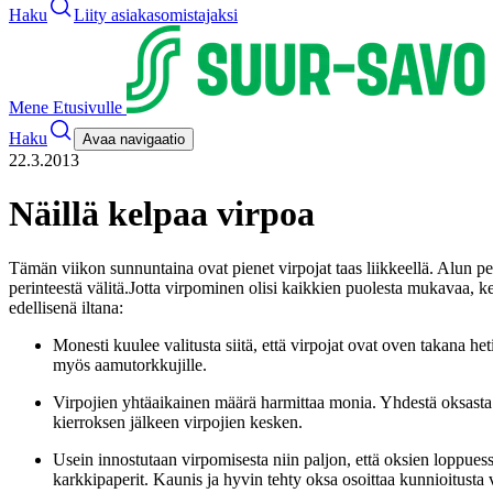
Haku
Liity asiakasomistajaksi
Mene Etusivulle
Haku
Avaa navigaatio
22.3.2013
Näillä kelpaa virpoa
Tämän viikon sunnuntaina ovat pienet virpojat taas liikkeellä. Alun pe
perinteestä välitä.
Jotta virpominen olisi kaikkien puolesta mukavaa, k
edellisenä iltana:
Monesti kuulee valitusta siitä, että virpojat ovat oven takana 
myös aamutorkkujille.
Virpojien yhtäaikainen määrä harmittaa monia. Yhdestä oksasta y
kierroksen jälkeen virpojien kesken.
Usein innostutaan virpomisesta niin paljon, että oksien loppuess
karkkipaperit. Kaunis ja hyvin tehty oksa osoittaa kunnioitusta v