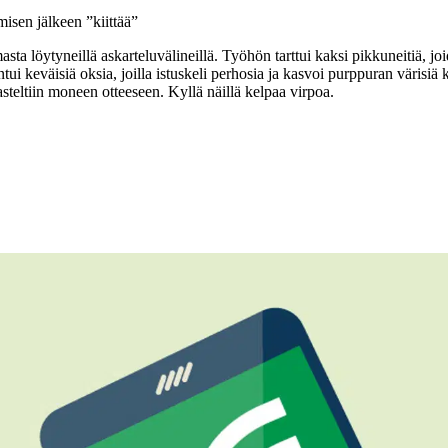
misen jälkeen ”kiittää”
a löytyneillä askarteluvälineillä. Työhön tarttui kaksi pikkuneitiä, joi
ntui keväisiä oksia, joilla istuskeli perhosia ja kasvoi purppuran väris
asteltiin moneen otteeseen. Kyllä näillä kelpaa virpoa.