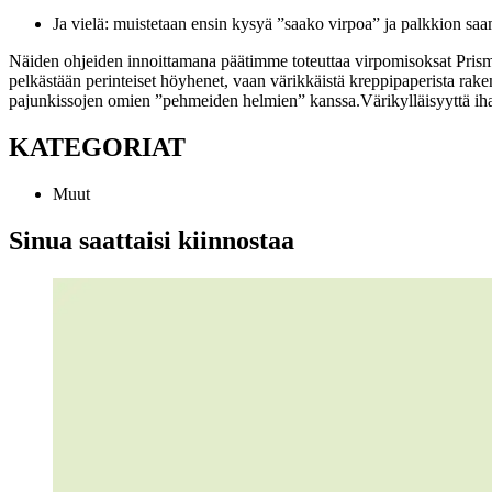
Ja vielä: muistetaan ensin kysyä ”saako virpoa” ja palkkion saa
Näiden ohjeiden innoittamana päätimme toteuttaa virpomisoksat Prismast
pelkästään perinteiset höyhenet, vaan värikkäistä kreppipaperista rake
pajunkissojen omien ”pehmeiden helmien” kanssa.
Värikylläisyyttä ih
KATEGORIAT
Muut
Sinua saattaisi kiinnostaa