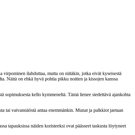
 virpominen ilahduttaa, mutta on niitäkin, jotka eivät kyseisestä
a. Näitä on ehkä hyvä pohtia pikku noitien ja kissojen kanssa
destä sopimuksesta kello kymmeneltä. Tämä lienee siedettävä ajankohta
esta tai vaivannäöstä antaa enemmänkin. Munat ja palkkiot jaetaan
assa tapauksissa näiden koristeeksi ovat päässeet taskusta löytyneet