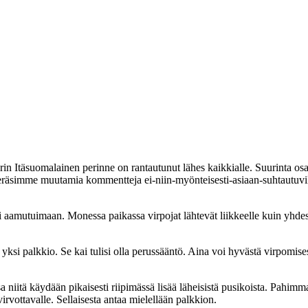
rin Itäsuomalainen perinne on rantautunut lähes kaikkialle. Suurinta osaa
eräsimme muutamia kommentteja ei-niin-myönteisesti-asiaan-suhtautuvilt
heti aamutuimaan. Monessa paikassa virpojat lähtevät liikkeelle kuin yh
ksi palkkio. Se kai tulisi olla perussääntö. Aina voi hyvästä virpomis
a niitä käydään pikaisesti riipimässä lisää läheisistä pusikoista. Pahimm
irvottavalle. Sellaisesta antaa mielellään palkkion.