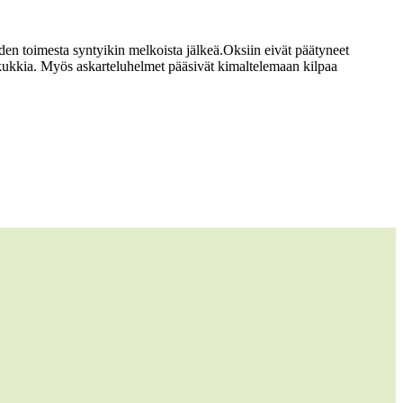
den toimesta syntyikin melkoista jälkeä.
Oksiin eivät päätyneet
iä kukkia. Myös askarteluhelmet pääsivät kimaltelemaan kilpaa