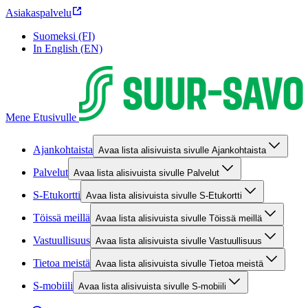
Asiakaspalvelu
Suomeksi (FI)
In English (EN)
Mene Etusivulle
Ajankohtaista
Avaa lista alisivuista sivulle Ajankohtaista
Palvelut
Avaa lista alisivuista sivulle Palvelut
S-Etukortti
Avaa lista alisivuista sivulle S-Etukortti
Töissä meillä
Avaa lista alisivuista sivulle Töissä meillä
Vastuullisuus
Avaa lista alisivuista sivulle Vastuullisuus
Tietoa meistä
Avaa lista alisivuista sivulle Tietoa meistä
S-mobiili
Avaa lista alisivuista sivulle S-mobiili