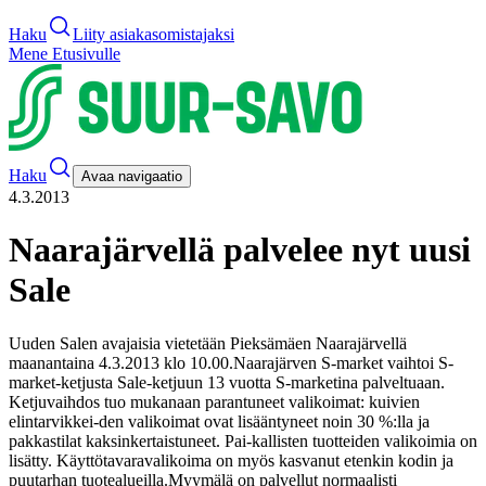
Haku
Liity asiakasomistajaksi
Mene Etusivulle
Haku
Avaa navigaatio
4.3.2013
Naarajärvellä palvelee nyt uusi
Sale
Uuden Salen avajaisia vietetään Pieksämäen Naarajärvellä
maanantaina 4.3.2013 klo 10.00.
Naarajärven S-market vaihtoi S-
market-ketjusta Sale-ketjuun 13 vuotta S-marketina palveltuaan.
Ketjuvaihdos tuo mukanaan parantuneet valikoimat: kuivien
elintarvikkei-den valikoimat ovat lisääntyneet noin 30 %:lla ja
pakkastilat kaksinkertaistuneet. Pai-kallisten tuotteiden valikoimia on
lisätty. Käyttötavaravalikoima on myös kasvanut etenkin kodin ja
puutarhan tuotealueilla.
Myymälä on palvellut normaalisti