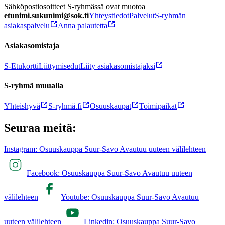
Sähköpostiosoitteet S-ryhmässä ovat muotoa
etunimi.sukunimi@sok.fi
Yhteystiedot
Palvelut
S-ryhmän
asiakaspalvelu
Anna palautetta
Asiakasomistaja
S-Etukortti
Liittymisedut
Liity asiakasomistajaksi
S-ryhmä muualla
Yhteishyvä
S-ryhmä.fi
Osuuskaupat
Toimipaikat
Seuraa meitä:
Instagram: Osuuskauppa Suur-Savo Avautuu uuteen välilehteen
Facebook: Osuuskauppa Suur-Savo Avautuu uuteen
välilehteen
Youtube: Osuuskauppa Suur-Savo Avautuu
uuteen välilehteen
Linkedin: Osuuskauppa Suur-Savo