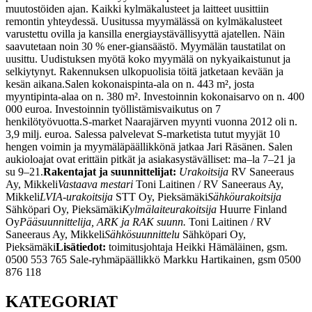
muutostöiden ajan. Kaikki kylmäkalusteet ja laitteet uusittiin
remontin yhteydessä. Uusitussa myymälässä on kylmäkalusteet
varustettu ovilla ja kansilla energiaystävällisyyttä ajatellen. Näin
saavutetaan noin 30 % ener-giansäästö. Myymälän taustatilat on
uusittu. Uudistuksen myötä koko myymälä on nykyaikaistunut ja
selkiytynyt. Rakennuksen ulkopuolisia töitä jatketaan kevään ja
kesän aikana.
Salen kokonaispinta-ala on n. 443 m², josta
myyntipinta-alaa on n. 380 m². Investoinnin kokonaisarvo on n. 400
000 euroa. Investoinnin työllistämisvaikutus on 7
henkilötyövuotta.
S-market Naarajärven myynti vuonna 2012 oli n.
3,9 milj. euroa. Salessa palvelevat S-marketista tutut myyjät 10
hengen voimin ja myymäläpäällikkönä jatkaa Jari Räsänen. Salen
aukioloajat ovat erittäin pitkät ja asiakasystävälliset: ma–la 7–21 ja
su 9–21.
Rakentajat ja suunnittelijat:
Urakoitsija
RV Saneeraus
Ay, Mikkeli
Vastaava mestari
Toni Laitinen / RV Saneeraus Ay,
Mikkeli
LVIA-urakoitsija
STT Oy, Pieksämäki
Sähköurakoitsija
Sähköpari Oy, Pieksämäki
Kylmälaiteurakoitsija
Huurre Finland
Oy
Pääsuunnittelija, ARK ja RAK suunn.
Toni Laitinen / RV
Saneeraus Ay, Mikkeli
Sähkösuunnittelu
Sähköpari Oy,
Pieksämäki
Lisätiedot:
toimitusjohtaja
Heikki Hämäläinen,
gsm.
0500 553 765
Sale-ryhmäpäällikkö
Markku Hartikainen,
gsm 0500
876 118
KATEGORIAT