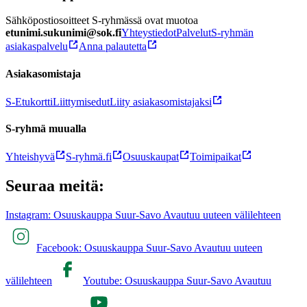
Sähköpostiosoitteet S-ryhmässä ovat muotoa
etunimi.sukunimi@sok.fi
Yhteystiedot
Palvelut
S-ryhmän
asiakaspalvelu
Anna palautetta
Asiakasomistaja
S-Etukortti
Liittymisedut
Liity asiakasomistajaksi
S-ryhmä muualla
Yhteishyvä
S-ryhmä.fi
Osuuskaupat
Toimipaikat
Seuraa meitä:
Instagram: Osuuskauppa Suur-Savo Avautuu uuteen välilehteen
Facebook: Osuuskauppa Suur-Savo Avautuu uuteen
välilehteen
Youtube: Osuuskauppa Suur-Savo Avautuu