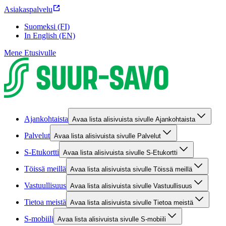
Asiakaspalvelu
Suomeksi (FI)
In English (EN)
Mene Etusivulle
Ajankohtaista
Avaa lista alisivuista sivulle Ajankohtaista
Palvelut
Avaa lista alisivuista sivulle Palvelut
S-Etukortti
Avaa lista alisivuista sivulle S-Etukortti
Töissä meillä
Avaa lista alisivuista sivulle Töissä meillä
Vastuullisuus
Avaa lista alisivuista sivulle Vastuullisuus
Tietoa meistä
Avaa lista alisivuista sivulle Tietoa meistä
S-mobiili
Avaa lista alisivuista sivulle S-mobiili