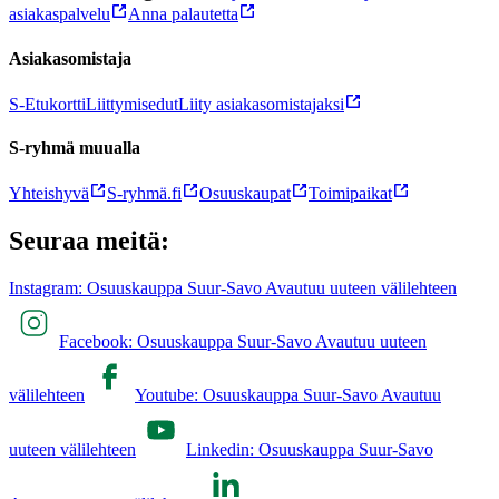
asiakaspalvelu
Anna palautetta
Asiakasomistaja
S-Etukortti
Liittymisedut
Liity asiakasomistajaksi
S-ryhmä muualla
Yhteishyvä
S-ryhmä.fi
Osuuskaupat
Toimipaikat
Seuraa meitä:
Instagram: Osuuskauppa Suur-Savo Avautuu uuteen välilehteen
Facebook: Osuuskauppa Suur-Savo Avautuu uuteen
välilehteen
Youtube: Osuuskauppa Suur-Savo Avautuu
uuteen välilehteen
Linkedin: Osuuskauppa Suur-Savo