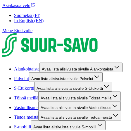
Asiakaspalvelu
Suomeksi (FI)
In English (EN)
Mene Etusivulle
Ajankohtaista
Avaa lista alisivuista sivulle Ajankohtaista
Palvelut
Avaa lista alisivuista sivulle Palvelut
S-Etukortti
Avaa lista alisivuista sivulle S-Etukortti
Töissä meillä
Avaa lista alisivuista sivulle Töissä meillä
Vastuullisuus
Avaa lista alisivuista sivulle Vastuullisuus
Tietoa meistä
Avaa lista alisivuista sivulle Tietoa meistä
S-mobiili
Avaa lista alisivuista sivulle S-mobiili