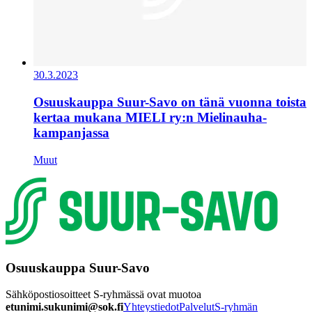
30.3.2023
Osuuskauppa Suur-Savo on tänä vuonna toista
kertaa mukana MIELI ry:n Mielinauha-
kampanjassa
Muut
Osuuskauppa Suur-Savo
Sähköpostiosoitteet S-ryhmässä ovat muotoa
etunimi.sukunimi@sok.fi
Yhteystiedot
Palvelut
S-ryhmän