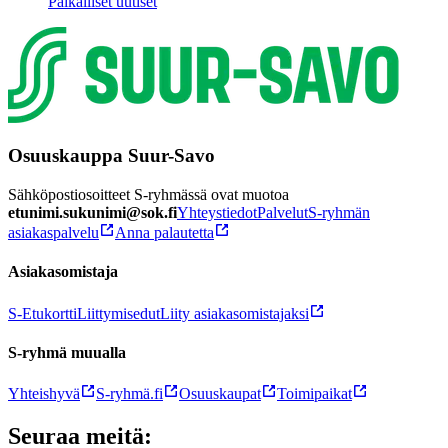
Paikalliset uutiset
Osuuskauppa Suur-Savo
Sähköpostiosoitteet S-ryhmässä ovat muotoa
etunimi.sukunimi@sok.fi
Yhteystiedot
Palvelut
S-ryhmän
asiakaspalvelu
Anna palautetta
Asiakasomistaja
S-Etukortti
Liittymisedut
Liity asiakasomistajaksi
S-ryhmä muualla
Yhteishyvä
S-ryhmä.fi
Osuuskaupat
Toimipaikat
Seuraa meitä: