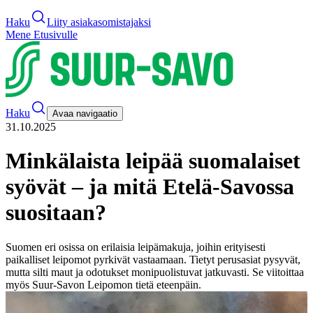
Haku
Liity asiakasomistajaksi
Mene Etusivulle
Haku
Avaa navigaatio
31.10.2025
Minkälaista leipää suomalaiset
syövät – ja mitä Etelä-Savossa
suositaan?
Suomen eri osissa on erilaisia leipämakuja, joihin erityisesti
paikalliset leipomot pyrkivät vastaamaan. Tietyt perusasiat pysyvät,
mutta silti maut ja odotukset monipuolistuvat jatkuvasti. Se viitoittaa
myös Suur-Savon Leipomon tietä eteenpäin.