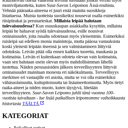
Kauraleivän ohella vaaleissa leivissä suositaan jonkin verran myös
moniviljatuotteita, kuten Suur-Savon Leipomon Ässä-rouhista.
Vehnää pääraaka-aineena ei juuri enää mainita suosikkeja
listattaessa. Muista tuotteista suosikeiksi nousevat osalla esimerkiksi
riisipiirakat ja perunarieskat.
Millaista leipää halutaan
tulevaisuudessa?
Kun osuuskaupan asiakkailta kysyttiin, millaista
leipää he haluavat syödä tulevaisuudessa, esille nousivat
ominaisuudet, joita ruualta odotetaan myös yleisemmin. Esimerkiksi
ruisleipä sai edelleen monia mainintoja, mutta pääosa vastauksista
koski yleisesti leipään itseensä ja sen valmistamiseen liittyviä
odotuksia. Leivän pitää olla ennen kaikkea tuoretta, maukasta ja
kotimaista. Leivän ei kuitenkaan odoteta olevan vain kotimaista,
vaan sen halutaan usein olevan myös mahdollisimman lähellä
tuotettua. Näiden perusasioiden jälkeen terveellisyyteen liittyvät
ominaisuudet mainitaan monesta eri näkökulmasta. Terveellisyys
merkitsee eri vastaajille eri asioita, mutta se voi olla esimerkiksi
vähäsuolaisuutta, kuitupitoisuutta tai lisäaineettomuutta. Myös tietyt
raaka-aineet ja niiden muoto, kuten täysjyvä, liitetään
terveellisyyteen.
Suur-Savon Leipomo juhlii tänä vuonna 100-
vuotista taivaltaan - lue lisää paikallisen leipomomme vaiheikkaasta
historiasta
TÄÄLTÄ.
KATEGORIAT
Paikalliset uutiset