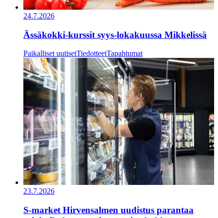
24.7.2026
Ässäkokki-kurssit syys-lokakuussa Mikkelissä
Paikalliset uutiset
Tiedotteet
Tapahtumat
23.7.2026
S-market Hirvensalmen uudistus parantaa