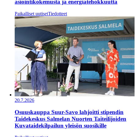
asiointikokemusta ja energiatehokkuutta
Paikalliset uutiset
Tiedotteet
20.7.2026
Osuuskauppa Suur-Savo lahjoitti stipendin
Taidekeskus Salmelan Nuorten Taiteilijoiden
Kuvataidekilpailun yleisön suosikille