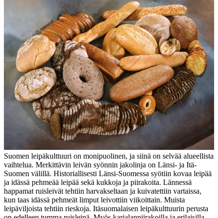
Suomen leipäkulttuuri on monipuolinen, ja siinä on selvää alueellista
vaihtelua. Merkittävin leivän syönnin jakolinja on Länsi- ja Itä-
Suomen välillä. Historiallisesti Länsi-Suomessa syötiin kovaa leipää
ja idässä pehmeää leipää sekä kukkoja ja piirakoita. Lännessä
happamat ruisleivät tehtiin harvakseltaan ja kuivatettiin vartaissa,
kun taas idässä pehmeät limput leivottiin viikoittain. Muista
leipäviljoista tehtiin rieskoja. Itäsuomalaisen leipäkulttuurin perusta
on edelleen tumma ruisleipä. Myös karjalanpiirakoilla ja erilaisilla