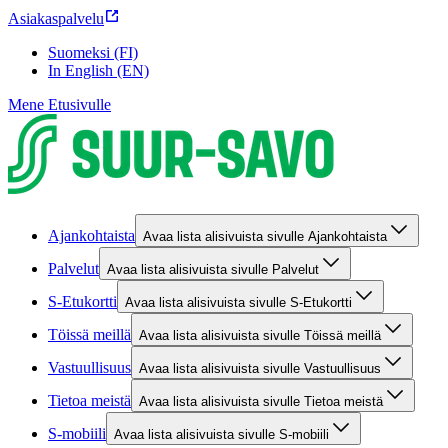
Asiakaspalvelu
Suomeksi (FI)
In English (EN)
Mene Etusivulle
Ajankohtaista
Avaa lista alisivuista sivulle Ajankohtaista
Palvelut
Avaa lista alisivuista sivulle Palvelut
S-Etukortti
Avaa lista alisivuista sivulle S-Etukortti
Töissä meillä
Avaa lista alisivuista sivulle Töissä meillä
Vastuullisuus
Avaa lista alisivuista sivulle Vastuullisuus
Tietoa meistä
Avaa lista alisivuista sivulle Tietoa meistä
S-mobiili
Avaa lista alisivuista sivulle S-mobiili