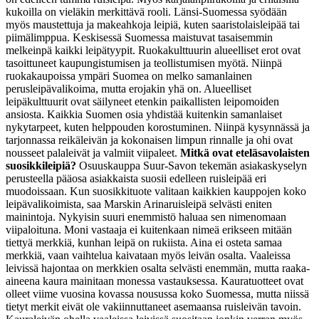
kukoilla on vieläkin merkittävä rooli. Länsi-Suomessa syödään
myös maustettuja ja makeahkoja leipiä, kuten saaristolaisleipää tai
piimälimppua. Keskisessä Suomessa maistuvat tasaisemmin
melkeinpä kaikki leipätyypit. Ruokakulttuurin alueelliset erot ovat
tasoittuneet kaupungistumisen ja teollistumisen myötä. Niinpä
ruokakaupoissa ympäri Suomea on melko samanlainen
perusleipävalikoima, mutta erojakin yhä on. Alueelliset
leipäkulttuurit ovat säilyneet etenkin paikallisten leipomoiden
ansiosta. Kaikkia Suomen osia yhdistää kuitenkin samanlaiset
nykytarpeet, kuten helppouden korostuminen. Niinpä kysynnässä ja
tarjonnassa reikäleivän ja kokonaisen limpun rinnalle ja ohi ovat
nousseet palaleivät ja valmiit viipaleet.
Mitkä ovat eteläsavolaisten
suosikkileipiä?
Osuuskauppa Suur-Savon tekemän asiakaskyselyn
perusteella pääosa asiakkaista suosii edelleen ruisleipää eri
muodoissaan. Kun suosikkituote valitaan kaikkien kauppojen koko
leipävalikoimista, saa Marskin Arinaruisleipä selvästi eniten
mainintoja. Nykyisin suuri enemmistö haluaa sen nimenomaan
viipaloituna. Moni vastaaja ei kuitenkaan nimeä erikseen mitään
tiettyä merkkiä, kunhan leipä on rukiista. Aina ei osteta samaa
merkkiä, vaan vaihtelua kaivataan myös leivän osalta. Vaaleissa
leivissä hajontaa on merkkien osalta selvästi enemmän, mutta raaka-
aineena kaura mainitaan monessa vastauksessa. Kauratuotteet ovat
olleet viime vuosina kovassa nousussa koko Suomessa, mutta niissä
tietyt merkit eivät ole vakiinnuttaneet asemaansa ruisleivän tavoin.