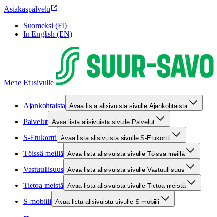
Asiakaspalvelu
Suomeksi (FI)
In English (EN)
Mene Etusivulle
Ajankohtaista
Avaa lista alisivuista sivulle Ajankohtaista
Palvelut
Avaa lista alisivuista sivulle Palvelut
S-Etukortti
Avaa lista alisivuista sivulle S-Etukortti
Töissä meillä
Avaa lista alisivuista sivulle Töissä meillä
Vastuullisuus
Avaa lista alisivuista sivulle Vastuullisuus
Tietoa meistä
Avaa lista alisivuista sivulle Tietoa meistä
S-mobiili
Avaa lista alisivuista sivulle S-mobiili