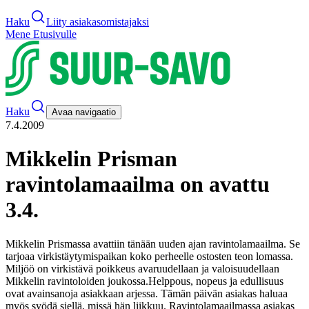
Haku
Liity asiakasomistajaksi
Mene Etusivulle
Haku
Avaa navigaatio
7.4.2009
Mikkelin Prisman
ravintolamaailma on avattu
3.4.
Mikkelin Prismassa avattiin tänään uuden ajan ravintolamaailma. Se
tarjoaa virkistäytymispaikan koko perheelle ostosten teon lomassa.
Miljöö on virkistävä poikkeus avaruudellaan ja valoisuudellaan
Mikkelin ravintoloiden joukossa.
Helppous, nopeus ja edullisuus
ovat avainsanoja asiakkaan arjessa. Tämän päivän asiakas haluaa
myös syödä siellä, missä hän liikkuu. Ravintolamaailmassa asiakas