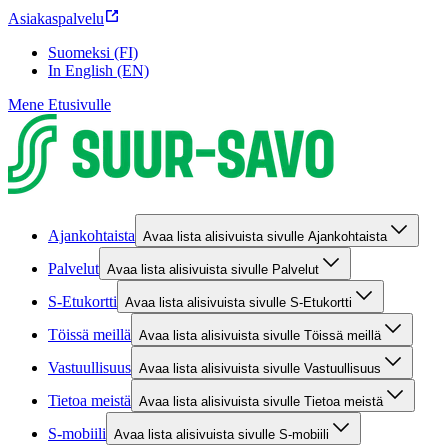
Asiakaspalvelu
Suomeksi (FI)
In English (EN)
Mene Etusivulle
Ajankohtaista
Avaa lista alisivuista sivulle Ajankohtaista
Palvelut
Avaa lista alisivuista sivulle Palvelut
S-Etukortti
Avaa lista alisivuista sivulle S-Etukortti
Töissä meillä
Avaa lista alisivuista sivulle Töissä meillä
Vastuullisuus
Avaa lista alisivuista sivulle Vastuullisuus
Tietoa meistä
Avaa lista alisivuista sivulle Tietoa meistä
S-mobiili
Avaa lista alisivuista sivulle S-mobiili