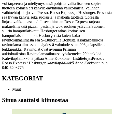
voi tarpeensa ja mieltymystensä pohjalta valita itselleen sopivan
tuotteen kolmen eri kahvila-ravintolan valikoimista. Valinnan
vaihtoehtoja tarjoavat Presso, Rosso Express ja Hesburger.
Pressosta
saa hyvää kahvia sekä suolaisia ja makeita tuotteita tuoreesta
linjastovalikoimasta edulliseen hintaan.
Rosso Express tarjoaa
makuelämyksiä pizzan, pastan ja wok-ruokien ystäville.
Suomen
suurin hampurilaisketju Hesburger takaa kotimaisen
hampurilaisnautinnon. Hesburgerista kuten koko
ravintolamaailmasta saa S-Etukortilla Bonusta.
Asiakaspaikkoja
ravintolamaailmassa on täydessä valmiudessaan 206 ja lapsille on
leikkipaikka. Ravintolat ovat avoinna Prisman
aukioloaikoina.
Ravintolamaailmassa työskentelee 20 henkilöä.
Kahvilapäällikkönä jatkaa Anne Kokkonen.
Lisätietoja:
Presso /
Rosso Express / Hesburger,
kahvilapäällikkö Anne Kokkonen
puh.
040-7408775
KATEGORIAT
Muut
Sinua saattaisi kiinnostaa