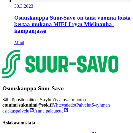
30.3.2023
Osuuskauppa Suur-Savo on tänä vuonna toista
kertaa mukana MIELI ry:n Mielinauha-
kampanjassa
Muut
Osuuskauppa Suur-Savo
Sähköpostiosoitteet S-ryhmässä ovat muotoa
etunimi.sukunimi@sok.fi
Yhteystiedot
Palvelut
S-ryhmän
asiakaspalvelu
Anna palautetta
Asiakasomistaja