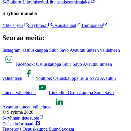
S-Etukortti
Liittymisedut
Liity asiakasomistajaksi
S-ryhmä muualla
Yhteishyvä
S-ryhmä.fi
Osuuskaupat
Toimipaikat
Seuraa meitä:
Instagram: Osuuskauppa Suur-Savo Avautuu uuteen välilehteen
Facebook: Osuuskauppa Suur-Savo Avautuu uuteen
välilehteen
Youtube: Osuuskauppa Suur-Savo Avautuu
uuteen välilehteen
Linkedin: Osuuskauppa Suur-Savo
Avautuu uuteen välilehteen
© S-ryhmä 2026
S-ryhmän tietosuoja
Evästeinformaatio
Tietosuoja Osuuskauppa Suur-Savossa