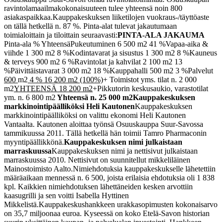
ravintolamaailmakokonaisuuteen tulee yhteensä noin 800
asiakaspaikkaa.
Kauppakeskuksen liiketilojen vuokraus-/täyttöaste
on tällä hetkellä n. 87 %. Pinta-alat tulevat jakautumaan
toimialoittain ja tiloittain seuraavasti:
PINTA-ALA JAKAUMA
Pinta-ala % Yhteensä
Pukeutuminen 6 500 m
2
41 %
Vapaa-aika &
viihde 1 300 m
2
8 %
Kodintavarat ja sisustus 1 300 m
2
8 %
Kauneus
& terveys 900 m
2
6 %
Ravintolat ja kahvilat 2 100 m
2
13
%
Päivittäistavarat 3 000 m
2
18 %
Kauppahalli 500 m
2
3 %
Palvelut
600
m
2
4 % 16 200 m2 (100%)
+ Toimistot yms. tilat n. 2 000
m
2
YHTEENSÄ 18 200 m2
+Pikkutorin keskusaukio, varastotilat
ym. n. 6 800 m
2
Yhteensä
n. 25 000 m2
Kauppakeskuksen
markkinointipäälliköksi Heli Kautonen
Kauppakeskuksen
markkinointipäälliköksi on valittu ekonomi Heli Kautonen
Vantaalta. Kautonen aloittaa työnsä Osuuskauppa Suur-Savossa
tammikuussa 2011. Tällä hetkellä hän toimii Tamro Pharmaconin
myyntipäällikkönä.
Kauppakeskuksen nimi julkaistaan
marraskuussa
Kauppakeskuksen nimi ja nettisivut julkaistaan
marraskuussa 2010. Nettisivut on suunnitellut mikkeliläinen
Mainostoimisto Aalto.
Nimiehdotuksia kauppakeskukselle lähetettiin
määräaikaan mennessä n. 6 500, joista erilaisia ehdotuksia oli 1 838
kpl. Kaikkien nimiehdotuksen lähettäneiden kesken arvottiin
kaasugrilli ja sen voitti Isabella Hyttinen
Mikkelistä.
Kauppakeskushankkeen urakkasopimusten kokonaisarvo
on 35,7 miljoonaa euroa. Kyseessä on koko Etelä-Savon historian