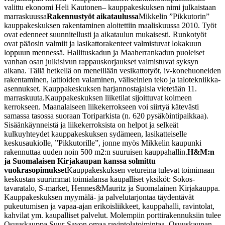
valittu ekonomi Heli Kautonen
– kauppakeskuksen nimi julkaistaan
marraskuussa
Rakennustyöt aikataulussa
Mikkelin ”Pikkutorin”
kauppakeskuksen rakentaminen aloitettiin maaliskuussa 2010. Työt
ovat edenneet suunnitellusti ja aikataulun mukaisesti. Runkotyöt
ovat pääosin valmiit ja lasikattorakenteet valmistuvat lokakuun
loppuun mennessä. Hallituskadun ja Maaherrankadun puoleiset
vanhan osan julkisivun rappauskorjaukset valmistuvat syksyn
aikana. Tällä hetkellä on meneillään vesikattotyöt, iv-konehuoneiden
rakentaminen, lattioiden valaminen, väliseinien teko ja talotekniikka-
asennukset. Kauppakeskuksen harjannostajaisia vietetään 11.
marraskuuta.
Kauppakeskuksen liiketilat sijoittuvat kolmeen
kerrokseen. Maanalaiseen liikekerrokseen voi siirtyä kätevästi
samassa tasossa suoraan Toriparkista (n. 620 pysäköintipaikkaa).
Sisäänkäynneistä ja liikekerroksista on helpot ja selkeät
kulkuyhteydet kauppakeskuksen sydämeen, lasikatteiselle
keskusaukiolle, ”Pikkutorille”, jonne myös Mikkelin kaupunki
rakennuttaa uuden noin 500 m
2
:n suuruisen kauppahallin.
H&M:n
ja Suomalaisen Kirjakaupan kanssa solmittu
vuokrasopimukset
Kauppakeskuksen vetureina tulevat toimimaan
keskustan suurimmat toimialansa kaupalliset yksiköt: Sokos-
tavaratalo, S-market, Hennes&Mauritz ja Suomalainen Kirjakauppa.
Kauppakeskuksen myymälä- ja palvelutarjontaa täydentävät
pukeutumisen ja vapaa-ajan erikoisliikkeet, kauppahalli, ravintolat,
kahvilat ym. kaupalliset palvelut. Molempiin porttirakennuksiin tulee
Osuuskauppa Suur-Savon omaa ravintolatoimintaa. Osuuskaupan