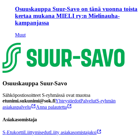
Osuuskauppa Suur-Savo on tänä vuonna toista
kertaa mukana MIELI ry:n Mielinauha-
kampanjassa
Muut
Osuuskauppa Suur-Savo
Sähköpostiosoitteet S-ryhmässä ovat muotoa
etunimi.sukunimi@sok.fi
Yhteystiedot
Palvelut
S-ryhmän
asiakaspalvelu
Anna palautetta
Asiakasomistaja
S-Etukortti
Liittymisedut
Liity asiakasomistajaksi