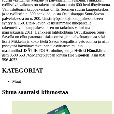
suurin yksittäinen kaupan- ja palvelualan investointi. Hankkeen
työllistävä vaikutus on rakentamisaikana noin 600 henkilötyövuotta.
Valmistuttuaan kauppakeskus on Itä-Suomen suurin kauppakeskus
ja se työllistää n. 300 henkilöä, joista Osuuskauppa Suur-Savon
palveluksessa on n. 200. Uusia työpaikkoja kauppakeskukseen
syntyy n. 150. Etelä-Savon keskeisimmälle liikepaikalle
rakennettavan kauppakeskuksen on tarkoitus valmistua
marraskuussa 2011. Hankkeen lähtökohtana Osuuskauppa Suur-
Savolla on ollut parantaa asiakasomistajien palvelutarjontaa sekä
lisätä Mikkelin ja koko Etelä-Savon kaupallista vetovoimaa ja näin
pysäyttää käyttötavarakaupan ulosvirtausta muihin
maakuntiin.
LISÄTIETOJA
Toimitusjohtaja
Heikki Hämäläinen
,
gsm 0500 553 765
Marketkaupan johtaja
Iiro Siponen
, gsm 050
596 4053
KATEGORIAT
Muut
Sinua saattaisi kiinnostaa