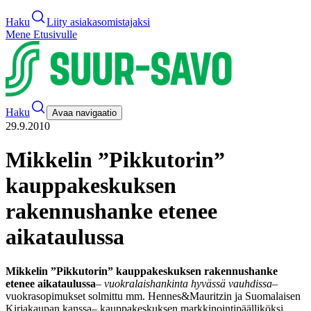
Haku
Liity asiakasomistajaksi
Mene Etusivulle
Haku
Avaa navigaatio
29.9.2010
Mikkelin ”Pikkutorin”
kauppakeskuksen
rakennushanke etenee
aikataulussa
Mikkelin ”Pikkutorin” kauppakeskuksen rakennushanke
etenee aikataulussa
– vuokralaishankinta hyvässä vauhdissa
–
vuokrasopimukset solmittu mm. Hennes&Mauritzin ja Suomalaisen
Kirjakaupan kanssa
– kauppakeskuksen markkinointipäälliköksi