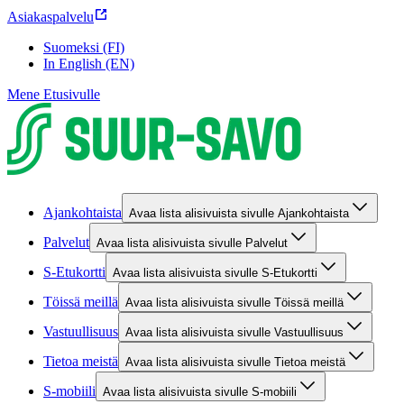
Asiakaspalvelu
Suomeksi (FI)
In English (EN)
Mene Etusivulle
Ajankohtaista
Avaa lista alisivuista sivulle Ajankohtaista
Palvelut
Avaa lista alisivuista sivulle Palvelut
S-Etukortti
Avaa lista alisivuista sivulle S-Etukortti
Töissä meillä
Avaa lista alisivuista sivulle Töissä meillä
Vastuullisuus
Avaa lista alisivuista sivulle Vastuullisuus
Tietoa meistä
Avaa lista alisivuista sivulle Tietoa meistä
S-mobiili
Avaa lista alisivuista sivulle S-mobiili