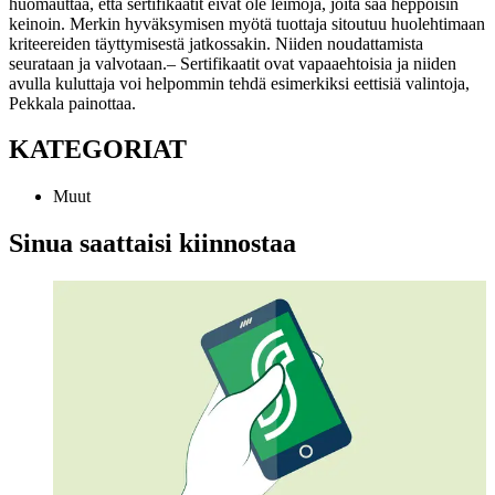
huomauttaa, että sertifikaatit eivät ole leimoja, joita saa heppoisin
keinoin. Merkin hyväksymisen myötä tuottaja sitoutuu huolehtimaan
kriteereiden täyttymisestä jatkossakin. Niiden noudattamista
seurataan ja valvotaan.
– Sertifikaatit ovat vapaaehtoisia ja niiden
avulla kuluttaja voi helpommin tehdä esimerkiksi eettisiä valintoja,
Pekkala painottaa.
KATEGORIAT
Muut
Sinua saattaisi kiinnostaa