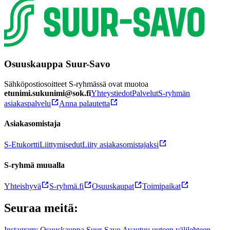
Osuuskauppa Suur-Savo
Sähköpostiosoitteet S-ryhmässä ovat muotoa
etunimi.sukunimi@sok.fi
Yhteystiedot
Palvelut
S-ryhmän
asiakaspalvelu
Anna palautetta
Asiakasomistaja
S-Etukortti
Liittymisedut
Liity asiakasomistajaksi
S-ryhmä muualla
Yhteishyvä
S-ryhmä.fi
Osuuskaupat
Toimipaikat
Seuraa meitä:
Instagram: Osuuskauppa Suur-Savo Avautuu uuteen välilehteen