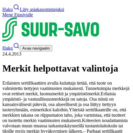
Haku
Liity asiakasomistajaksi
Mene Etusivulle
Haku
Avaa navigaatio
24.4.2013
Merkit helpottavat valintoja
Erilaisten sertifikaattien avulla kuluttaja tietää, että tuote on
valmistettu tiettyjen vaatimusten mukaisesti. Tunnetuimpia merkkejä
ovat eettiset merkit, luomumerkit ja ympäristömerkit.
Erilaisia
ympäristö- ja vastuullisuusmerkkejä on satoja. Osa niistä on
kansainvälisesti päteviä, osa alueellisesti ja osa liittyy tiettyyn
tuoteryhmään, esimerkiksi kaloihin.
Yhteistä sertifikaateille on, että
merkkien takana on riippumaton taho, joka varmistaa, että tuotteet
on tuotettu merkin vaatimusten mukaisesti.
Kriteerien noudattamista
valvotaan muun muassa tarkastuskäynneillä tuotantolaitoksiin tai
tiloille myös merkin hyväksymisen jälkeen.
– Parhaat sertifikaatit