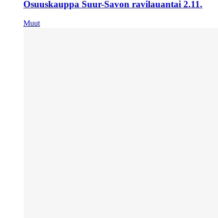
Osuuskauppa Suur-Savon ravilauantai 2.11.
Muut