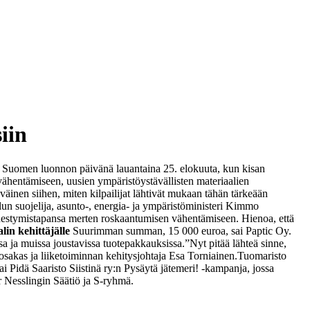
iin
n Suomen luonnon päivänä lauantaina 25. elokuuta, kun kisan
 vähentämiseen, uusien ympäristöystävällisten materiaalien
äinen siihen, miten kilpailijat lähtivät mukaan tähän tärkeään
ailun suojelija, asunto-, energia- ja ympäristöministeri Kimmo
lähestymistapansa merten roskaantumisen vähentämiseen. Hienoa, että
in kehittäjälle
Suurimman summan, 15 000 euroa, sai Paptic Oy.
 ja muissa joustavissa tuotepakkauksissa.
”Nyt pitää lähteä sinne,
sakas ja liiketoiminnan kehitysjohtaja Esa Torniainen.
Tuomaristo
i Pidä Saaristo Siistinä ry:n Pysäytä jätemeri! -kampanja, jossa
r Nesslingin Säätiö ja S-ryhmä.