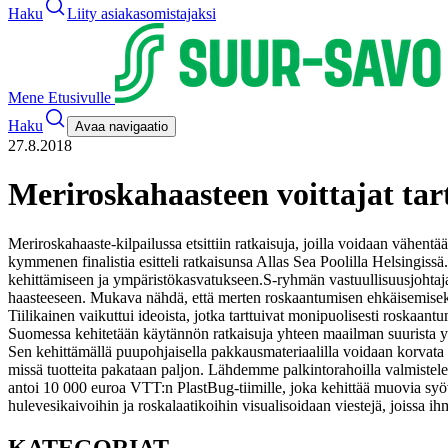
Haku
Liity asiakasomistajaksi
Mene Etusivulle
Haku
Avaa navigaatio
27.8.2018
Meriroskahaasteen voittajat tar
Meriroskahaaste-kilpailussa etsittiin ratkaisuja, joilla voidaan vähen
kymmenen finalistia esitteli ratkaisunsa Allas Sea Poolilla Helsingis
kehittämiseen ja ympäristökasvatukseen.
S-ryhmän vastuullisuusjohtaja
haasteeseen. Mukava nähdä, että merten roskaantumisen ehkäisemiseksi
Tiilikainen vaikuttui ideoista, jotka tarttuivat monipuolisesti roskaant
Suomessa kehitetään käytännön ratkaisuja yhteen maailman suurista y
Sen kehittämällä puupohjaisella pakkausmateriaalilla voidaan korvat
missä tuotteita pakataan paljon. Lähdemme palkintorahoilla valmistel
antoi 10 000 euroa VTT:n PlastBug-tiimille, joka kehittää muovia syövä
hulevesikaivoihin ja roskalaatikoihin visualisoidaan viestejä, joissa ihm
KATEGORIAT