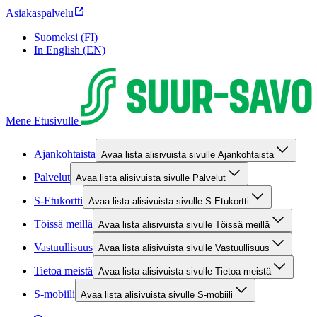
Asiakaspalvelu
Suomeksi (FI)
In English (EN)
Mene Etusivulle
Ajankohtaista
Avaa lista alisivuista sivulle Ajankohtaista
Palvelut
Avaa lista alisivuista sivulle Palvelut
S-Etukortti
Avaa lista alisivuista sivulle S-Etukortti
Töissä meillä
Avaa lista alisivuista sivulle Töissä meillä
Vastuullisuus
Avaa lista alisivuista sivulle Vastuullisuus
Tietoa meistä
Avaa lista alisivuista sivulle Tietoa meistä
S-mobiili
Avaa lista alisivuista sivulle S-mobiili