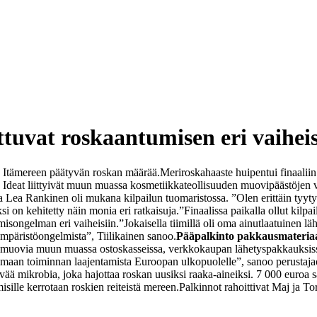
ttuvat roskaantumisen eri vaiheis
tää Itämereen päätyvän roskan määrää.
Meriroskahaaste huipentui finaalii
sä. Ideat liittyivät muun muassa kosmetiikkateollisuuden muovipäästöjen
 Lea Rankinen oli mukana kilpailun tuomaristossa. ”Olen erittäin tyytyv
 on kehitetty näin monia eri ratkaisuja.”
Finaalissa paikalla ollut kilp
umisongelman eri vaiheisiin.
”Jokaisella tiimillä oli oma ainutlaatuinen 
mpäristöongelmista”, Tiilikainen sanoo.
Pääpalkinto pakkausmateriaal
a muovia muun muassa ostoskasseissa, verkkokaupan lähetyspakkauksissa
emaan toiminnan laajentamista Euroopan ulkopuolelle”, sanoo perustajao
ä mikrobia, joka hajottaa roskan uusiksi raaka-aineiksi. 7 000 euroa sa
isille kerrotaan roskien reiteistä mereen.
Palkinnot rahoittivat Maj ja To