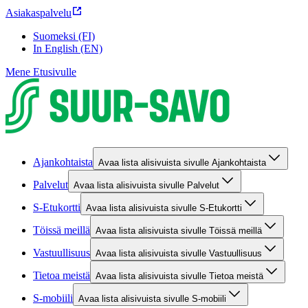
Asiakaspalvelu
Suomeksi (FI)
In English (EN)
Mene Etusivulle
Ajankohtaista
Avaa lista alisivuista sivulle Ajankohtaista
Palvelut
Avaa lista alisivuista sivulle Palvelut
S-Etukortti
Avaa lista alisivuista sivulle S-Etukortti
Töissä meillä
Avaa lista alisivuista sivulle Töissä meillä
Vastuullisuus
Avaa lista alisivuista sivulle Vastuullisuus
Tietoa meistä
Avaa lista alisivuista sivulle Tietoa meistä
S-mobiili
Avaa lista alisivuista sivulle S-mobiili