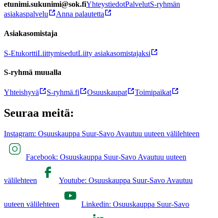
etunimi.sukunimi@sok.fi
Yhteystiedot
Palvelut
S-ryhmän
asiakaspalvelu
Anna palautetta
Asiakasomistaja
S-Etukortti
Liittymisedut
Liity asiakasomistajaksi
S-ryhmä muualla
Yhteishyvä
S-ryhmä.fi
Osuuskaupat
Toimipaikat
Seuraa meitä:
Instagram: Osuuskauppa Suur-Savo Avautuu uuteen välilehteen
Facebook: Osuuskauppa Suur-Savo Avautuu uuteen
välilehteen
Youtube: Osuuskauppa Suur-Savo Avautuu
uuteen välilehteen
Linkedin: Osuuskauppa Suur-Savo