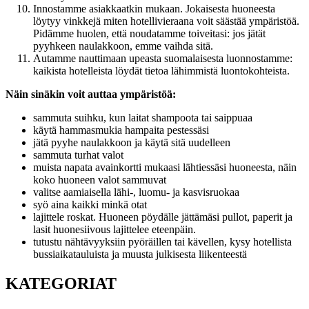
Innostamme asiakkaatkin mukaan. Jokaisesta huoneesta
löytyy vinkkejä miten hotellivieraana voit säästää ympäristöä.
Pidämme huolen, että noudatamme toiveitasi: jos jätät
pyyhkeen naulakkoon, emme vaihda sitä.
Autamme nauttimaan upeasta suomalaisesta luonnostamme:
kaikista hotelleista löydät tietoa lähimmistä luontokohteista.
Näin sinäkin voit auttaa ympäristöä:
sammuta suihku, kun laitat shampoota tai saippuaa
käytä hammasmukia hampaita pestessäsi
jätä pyyhe naulakkoon ja käytä sitä uudelleen
sammuta turhat valot
muista napata avainkortti mukaasi lähtiessäsi huoneesta, näin
koko huoneen valot sammuvat
valitse aamiaisella lähi-, luomu- ja kasvisruokaa
syö aina kaikki minkä otat
lajittele roskat. Huoneen pöydälle jättämäsi pullot, paperit ja
lasit huonesiivous lajittelee eteenpäin.
tutustu nähtävyyksiin pyöräillen tai kävellen, kysy hotellista
bussiaikatauluista ja muusta julkisesta liikenteestä
KATEGORIAT