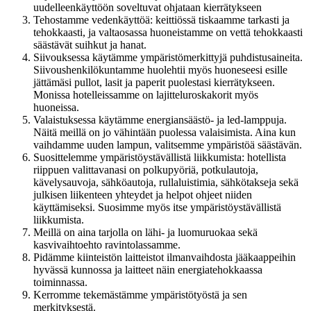
uudelleenkäyttöön soveltuvat ohjataan kierrätykseen
Tehostamme vedenkäyttöä: keittiössä tiskaamme tarkasti ja
tehokkaasti, ja valtaosassa huoneistamme on vettä tehokkaasti
säästävät suihkut ja hanat.
Siivouksessa käytämme ympäristömerkittyjä puhdistusaineita.
Siivoushenkilökuntamme huolehtii myös huoneseesi esille
jättämäsi pullot, lasit ja paperit puolestasi kierrätykseen.
Monissa hotelleissamme on lajitteluroskakorit myös
huoneissa.
Valaistuksessa käytämme energiansäästö- ja led-lamppuja.
Näitä meillä on jo vähintään puolessa valaisimista. Aina kun
vaihdamme uuden lampun, valitsemme ympäristöä säästävän.
Suosittelemme ympäristöystävällistä liikkumista: hotellista
riippuen valittavanasi on polkupyöriä, potkulautoja,
kävelysauvoja, sähköautoja, rullaluistimia, sähkötakseja sekä
julkisen liikenteen yhteydet ja helpot ohjeet niiden
käyttämiseksi. Suosimme myös itse ympäristöystävällistä
liikkumista.
Meillä on aina tarjolla on lähi- ja luomuruokaa sekä
kasvivaihtoehto ravintolassamme.
Pidämme kiinteistön laitteistot ilmanvaihdosta jääkaappeihin
hyvässä kunnossa ja laitteet näin energiatehokkaassa
toiminnassa.
Kerromme tekemästämme ympäristötyöstä ja sen
merkityksestä.