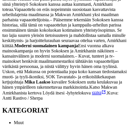
siinä yhteistyö Sokoksen kanssa auttaa kummasti, Amirkhani
toteaa.
Vapaaottelu on eräs nopeimmin suosiotaan kasvattavista
urheilulajeista maailmassa ja Makwan Amirkhani yksi maailman
parhaista vapaaottelijoista.
– Pääsemme tekemään Sokoksen kanssa
historiaa, sillä tämä on vapaaottelun ja kamppailu-urheilun parissa
ensimmäinen tämän kokoluokan kotimainen yhteistyösopimus. Se
tuo lajia suuren yleisön tietoisuuteen ja mahdollistaa samalla minulle
keskittymis- ja harjoittelurauhan seuraavaa ottelua varten, Amirkhani
kiittää.
Moderni suomalainen kampanja
Ensi vuonna alkava
mainoskampanja on hyvin Sokoksen ja Amirkhanin näköinen –
kansainvälinen ja moderni suomalainen.
– Kuvat, tunteet ja tv-
mainokset henkivät maailmanmestariksi tähtäävän vapaaottelijan
värikästä persoonaa, ja niistä välittyy hyvin hänen oma tyylinsä.
Uskon, että Makussa on potentiaalia jopa koko kansan tiedostamaksi
muoti- ja tyyli-ikoniksi, SOK Tavaratalo- ja erikoisliikekaupan
ketjujohtaja
Mika Laakso
kuvailee Sokoksen uutta keulakuvaa ja
hänen ympärilleen rakennettavaa markkinointia.
Katso Makwan
Amirkhanista kertova Löydä itsesi -lyhytelokuva
täältä
.
Kuva:
Antti Rastivo / Sherpa
KATEGORIAT
Muut