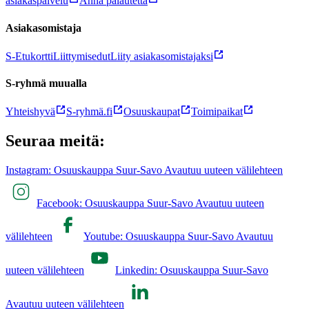
asiakaspalvelu
Anna palautetta
Asiakasomistaja
S-Etukortti
Liittymisedut
Liity asiakasomistajaksi
S-ryhmä muualla
Yhteishyvä
S-ryhmä.fi
Osuuskaupat
Toimipaikat
Seuraa meitä:
Instagram: Osuuskauppa Suur-Savo Avautuu uuteen välilehteen
Facebook: Osuuskauppa Suur-Savo Avautuu uuteen
välilehteen
Youtube: Osuuskauppa Suur-Savo Avautuu
uuteen välilehteen
Linkedin: Osuuskauppa Suur-Savo
Avautuu uuteen välilehteen