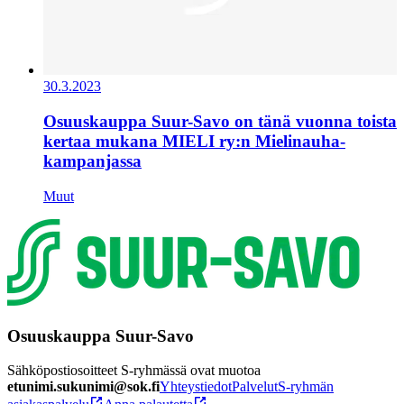
30.3.2023
Osuuskauppa Suur-Savo on tänä vuonna toista
kertaa mukana MIELI ry:n Mielinauha-
kampanjassa
Muut
Osuuskauppa Suur-Savo
Sähköpostiosoitteet S-ryhmässä ovat muotoa
etunimi.sukunimi@sok.fi
Yhteystiedot
Palvelut
S-ryhmän