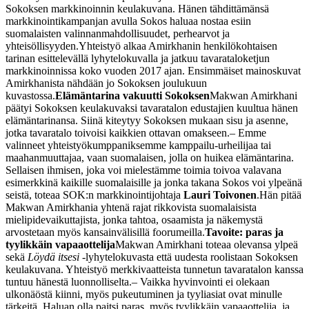
Sokoksen markkinoinnin keulakuvana. Hänen tähdittämänsä
markkinointikampanjan avulla Sokos haluaa nostaa esiin
suomalaisten valinnanmahdollisuudet, perhearvot ja
yhteisöllisyyden.
Yhteistyö alkaa Amirkhanin henkilökohtaisen
tarinan esittelevällä lyhytelokuvalla ja jatkuu tavarataloketjun
markkinoinnissa koko vuoden 2017 ajan. Ensimmäiset mainoskuvat
Amirkhanista nähdään jo Sokoksen joulukuun
kuvastossa.
Elämäntarina vakuutti Sokoksen
Makwan Amirkhani
päätyi Sokoksen keulakuvaksi tavaratalon edustajien kuultua hänen
elämäntarinansa. Siinä kiteytyy Sokoksen mukaan sisu ja asenne,
jotka tavaratalo toivoisi kaikkien ottavan omakseen.
– Emme
valinneet yhteistyökumppaniksemme kamppailu-urheilijaa tai
maahanmuuttajaa, vaan suomalaisen, jolla on huikea elämäntarina.
Sellaisen ihmisen, joka voi mielestämme toimia toivoa valavana
esimerkkinä kaikille suomalaisille ja jonka takana Sokos voi ylpeänä
seistä, toteaa SOK:n markkinointijohtaja
Lauri Toivonen
.
Hän pitää
Makwan Amirkhania yhtenä rajat rikkovista suomalaisista
mielipidevaikuttajista, jonka tahtoa, osaamista ja näkemystä
arvostetaan myös kansainvälisillä foorumeilla.
Tavoite: paras ja
tyylikkäin vapaaottelija
Makwan Amirkhani toteaa olevansa ylpeä
sekä
Löydä itsesi
-lyhytelokuvasta että uudesta roolistaan Sokoksen
keulakuvana. Yhteistyö merkkivaatteista tunnetun tavaratalon kanssa
tuntuu hänestä luonnolliselta.
– Vaikka hyvinvointi ei olekaan
ulkonäöstä kiinni, myös pukeutuminen ja tyyliasiat ovat minulle
tärkeitä. Haluan olla paitsi paras, myös tyylikkäin vapaaottelija, ja