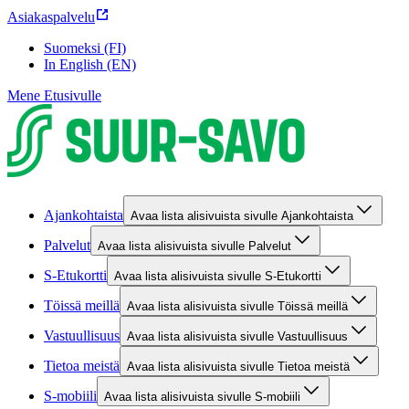
Asiakaspalvelu
Suomeksi (FI)
In English (EN)
Mene Etusivulle
Ajankohtaista
Avaa lista alisivuista sivulle Ajankohtaista
Palvelut
Avaa lista alisivuista sivulle Palvelut
S-Etukortti
Avaa lista alisivuista sivulle S-Etukortti
Töissä meillä
Avaa lista alisivuista sivulle Töissä meillä
Vastuullisuus
Avaa lista alisivuista sivulle Vastuullisuus
Tietoa meistä
Avaa lista alisivuista sivulle Tietoa meistä
S-mobiili
Avaa lista alisivuista sivulle S-mobiili