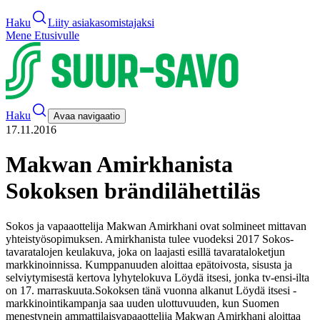
Haku
Liity asiakasomistajaksi
Mene Etusivulle
Haku
Avaa navigaatio
17.11.2016
Makwan Amirkhanista
Sokoksen brändilähettiläs
Sokos ja vapaaottelija Makwan Amirkhani ovat solmineet mittavan
yhteistyösopimuksen. Amirkhanista tulee vuodeksi 2017 Sokos-
tavaratalojen keulakuva, joka on laajasti esillä tavarataloketjun
markkinoinnissa. Kumppanuuden aloittaa epätoivosta, sisusta ja
selviytymisestä kertova lyhytelokuva Löydä itsesi, jonka tv-ensi-ilta
on 17. marraskuuta.
Sokoksen tänä vuonna alkanut Löydä itsesi -
markkinointikampanja saa uuden ulottuvuuden, kun Suomen
menestynein ammattilaisvapaaottelija Makwan Amirkhani aloittaa