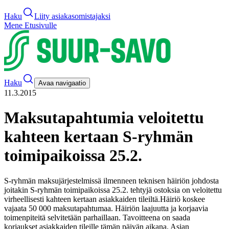
Haku
Liity asiakasomistajaksi
Mene Etusivulle
Haku
Avaa navigaatio
11.3.2015
Maksutapahtumia veloitettu
kahteen kertaan S-ryhmän
toimipaikoissa 25.2.
S-ryhmän maksujärjestelmissä ilmenneen teknisen häiriön johdosta
joitakin S-ryhmän toimipaikoissa 25.2. tehtyjä ostoksia on veloitettu
virheellisesti kahteen kertaan asiakkaiden tileiltä.
Häiriö koskee
vajaata 50 000 maksutapahtumaa. Häiriön laajuutta ja korjaavia
toimenpiteitä selvitetään parhaillaan. Tavoitteena on saada
korjaukset asiakkaiden tileille tämän päivän aikana. Asian