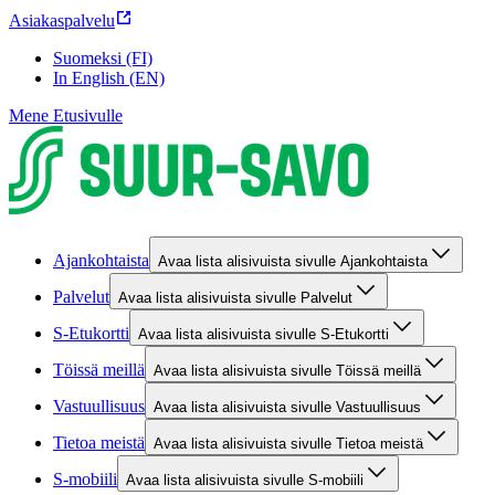
Asiakaspalvelu
Suomeksi (FI)
In English (EN)
Mene Etusivulle
Ajankohtaista
Avaa lista alisivuista sivulle Ajankohtaista
Palvelut
Avaa lista alisivuista sivulle Palvelut
S-Etukortti
Avaa lista alisivuista sivulle S-Etukortti
Töissä meillä
Avaa lista alisivuista sivulle Töissä meillä
Vastuullisuus
Avaa lista alisivuista sivulle Vastuullisuus
Tietoa meistä
Avaa lista alisivuista sivulle Tietoa meistä
S-mobiili
Avaa lista alisivuista sivulle S-mobiili