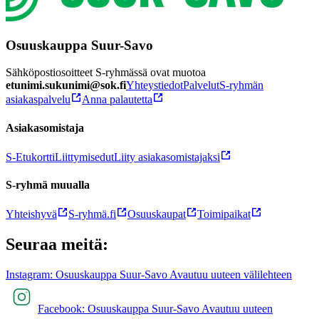
Osuuskauppa Suur-Savo
Sähköpostiosoitteet S-ryhmässä ovat muotoa
etunimi.sukunimi@sok.fi
Yhteystiedot
Palvelut
S-ryhmän
asiakaspalvelu
Anna palautetta
Asiakasomistaja
S-Etukortti
Liittymisedut
Liity asiakasomistajaksi
S-ryhmä muualla
Yhteishyvä
S-ryhmä.fi
Osuuskaupat
Toimipaikat
Seuraa meitä:
Instagram: Osuuskauppa Suur-Savo Avautuu uuteen välilehteen
Facebook: Osuuskauppa Suur-Savo Avautuu uuteen