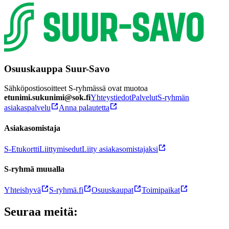
Osuuskauppa Suur-Savo
Sähköpostiosoitteet S-ryhmässä ovat muotoa
etunimi.sukunimi@sok.fi
Yhteystiedot
Palvelut
S-ryhmän
asiakaspalvelu
Anna palautetta
Asiakasomistaja
S-Etukortti
Liittymisedut
Liity asiakasomistajaksi
S-ryhmä muualla
Yhteishyvä
S-ryhmä.fi
Osuuskaupat
Toimipaikat
Seuraa meitä: