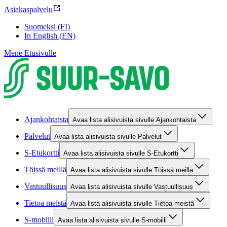
Asiakaspalvelu
Suomeksi (FI)
In English (EN)
Mene Etusivulle
Ajankohtaista
Avaa lista alisivuista sivulle Ajankohtaista
Palvelut
Avaa lista alisivuista sivulle Palvelut
S-Etukortti
Avaa lista alisivuista sivulle S-Etukortti
Töissä meillä
Avaa lista alisivuista sivulle Töissä meillä
Vastuullisuus
Avaa lista alisivuista sivulle Vastuullisuus
Tietoa meistä
Avaa lista alisivuista sivulle Tietoa meistä
S-mobiili
Avaa lista alisivuista sivulle S-mobiili