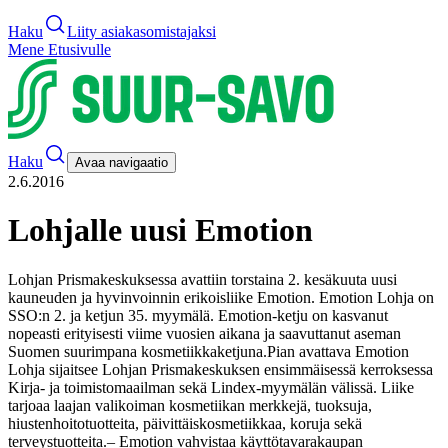
Haku
Liity asiakasomistajaksi
Mene Etusivulle
Haku
Avaa navigaatio
2.6.2016
Lohjalle uusi Emotion
Lohjan Prismakeskuksessa avattiin torstaina 2. kesäkuuta uusi
kauneuden ja hyvinvoinnin erikoisliike Emotion. Emotion Lohja on
SSO:n 2. ja ketjun 35. myymälä. Emotion-ketju on kasvanut
nopeasti erityisesti viime vuosien aikana ja saavuttanut aseman
Suomen suurimpana kosmetiikkaketjuna.
Pian avattava Emotion
Lohja sijaitsee Lohjan Prismakeskuksen ensimmäisessä kerroksessa
Kirja- ja toimistomaailman sekä Lindex-myymälän välissä. Liike
tarjoaa laajan valikoiman kosmetiikan merkkejä, tuoksuja,
hiustenhoitotuotteita, päivittäiskosmetiikkaa, koruja sekä
terveystuotteita.
– Emotion vahvistaa käyttötavarakaupan