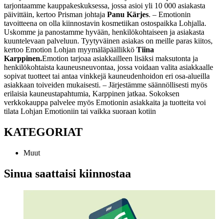
tarjontaamme kauppakeskuksessa, jossa asioi yli 10 000 asiakasta
päivittäin, kertoo Prisman johtaja
Panu Kärjes
.
– Emotionin
tavoitteena on olla kiinnostavin kosmetiikan ostospaikka Lohjalla.
Uskomme ja panostamme hyvään, henkilökohtaiseen ja asiakasta
kuuntelevaan palveluun. Tyytyväinen asiakas on meille paras kiitos,
kertoo Emotion Lohjan myymäläpäällikkö
Tiina
Karppinen.
Emotion tarjoaa asiakkailleen lisäksi maksutonta ja
henkilökohtaista kauneusneuvontaa, jossa voidaan valita asiakkaalle
sopivat tuotteet tai antaa vinkkejä kauneudenhoidon eri osa-alueilla
asiakkaan toiveiden mukaisesti. – Järjestämme säännöllisesti myös
erilaisia kauneustapahtumia, Karppinen jatkaa.
Sokoksen
verkkokauppa palvelee myös Emotionin asiakkaita ja tuotteita voi
tilata Lohjan Emotioniin tai vaikka suoraan kotiin
KATEGORIAT
Muut
Sinua saattaisi kiinnostaa