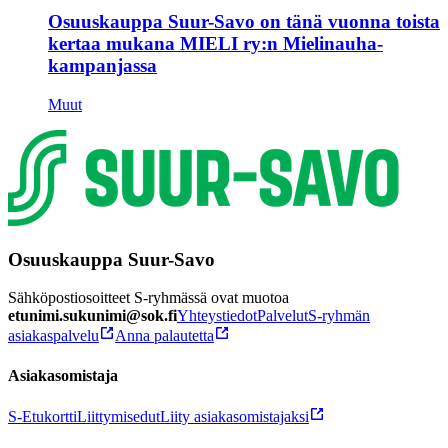
Osuuskauppa Suur-Savo on tänä vuonna toista
kertaa mukana MIELI ry:n Mielinauha-
kampanjassa
Muut
Osuuskauppa Suur-Savo
Sähköpostiosoitteet S-ryhmässä ovat muotoa
etunimi.sukunimi@sok.fi
Yhteystiedot
Palvelut
S-ryhmän
asiakaspalvelu
Anna palautetta
Asiakasomistaja
S-Etukortti
Liittymisedut
Liity asiakasomistajaksi