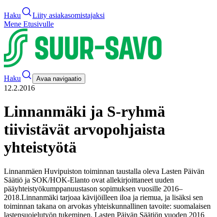
Haku
Liity asiakasomistajaksi
Mene Etusivulle
Haku
Avaa navigaatio
12.2.2016
Linnanmäki ja S-ryhmä
tiivistävät arvopohjaista
yhteistyötä
Linnanmäen Huvipuiston toiminnan taustalla oleva Lasten Päivän
Säätiö ja SOK/HOK-Elanto ovat allekirjoittaneet uuden
pääyhteistyökumppanuustason sopimuksen vuosille 2016–
2018.
Linnanmäki tarjoaa kävijöilleen iloa ja riemua, ja lisäksi sen
toiminnan takana on arvokas yhteiskunnallinen tavoite: suomalaisen
lastensuojelutyön tukeminen. Lasten Päivän Säätiön vuoden 2016