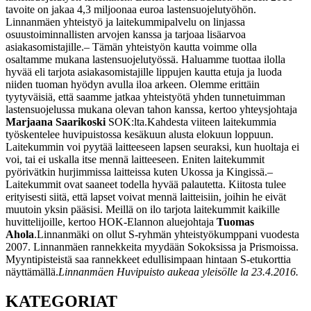
tavoite on jakaa 4,3 miljoonaa euroa lastensuojelutyöhön.
Linnanmäen yhteistyö ja laitekummipalvelu on linjassa
osuustoiminnallisten arvojen kanssa ja tarjoaa lisäarvoa
asiakasomistajille.
– Tämän yhteistyön kautta voimme olla
osaltamme mukana lastensuojelutyössä. Haluamme tuottaa ilolla
hyvää eli tarjota asiakasomistajille lippujen kautta etuja ja luoda
niiden tuoman hyödyn avulla iloa arkeen. Olemme erittäin
tyytyväisiä, että saamme jatkaa yhteistyötä yhden tunnetuimman
lastensuojelussa mukana olevan tahon kanssa, kertoo yhteysjohtaja
Marjaana Saarikoski
SOK:lta.
Kahdesta viiteen laitekummia
työskentelee huvipuistossa kesäkuun alusta elokuun loppuun.
Laitekummin voi pyytää laitteeseen lapsen seuraksi, kun huoltaja ei
voi, tai ei uskalla itse mennä laitteeseen. Eniten laitekummit
pyörivätkin hurjimmissa laitteissa kuten Ukossa ja Kingissä.
–
Laitekummit ovat saaneet todella hyvää palautetta. Kiitosta tulee
erityisesti siitä, että lapset voivat mennä laitteisiin, joihin he eivät
muutoin yksin pääsisi. Meillä on ilo tarjota laitekummit kaikille
huvittelijoille, kertoo HOK-Elannon aluejohtaja
Tuomas
Ahola
.
Linnanmäki on ollut S-ryhmän yhteistyökumppani vuodesta
2007. Linnanmäen rannekkeita myydään Sokoksissa ja Prismoissa.
Myyntipisteistä saa rannekkeet edullisimpaan hintaan S-etukorttia
näyttämällä.
Linnanmäen Huvipuisto aukeaa yleisölle la 23.4.2016.
KATEGORIAT