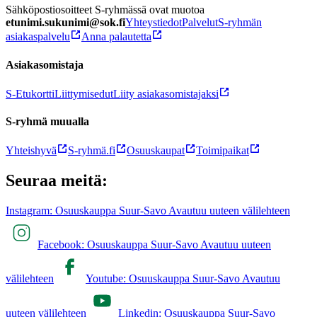
Sähköpostiosoitteet S-ryhmässä ovat muotoa
etunimi.sukunimi@sok.fi
Yhteystiedot
Palvelut
S-ryhmän
asiakaspalvelu
Anna palautetta
Asiakasomistaja
S-Etukortti
Liittymisedut
Liity asiakasomistajaksi
S-ryhmä muualla
Yhteishyvä
S-ryhmä.fi
Osuuskaupat
Toimipaikat
Seuraa meitä:
Instagram: Osuuskauppa Suur-Savo Avautuu uuteen välilehteen
Facebook: Osuuskauppa Suur-Savo Avautuu uuteen
välilehteen
Youtube: Osuuskauppa Suur-Savo Avautuu
uuteen välilehteen
Linkedin: Osuuskauppa Suur-Savo