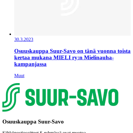
30.3.2023
Osuuskauppa Suur-Savo on tänä vuonna toista
kertaa mukana MIELI ry:n Mielinauha-
kampanjassa
Muut
Osuuskauppa Suur-Savo
Sähköpostiosoitteet S-ryhmässä ovat muotoa