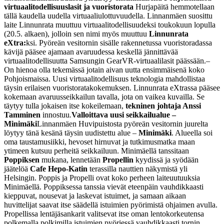
virtuaalitodellisuuslasit ja vuoristorata
Hurjapäitä hemmotellaan
tällä kaudella uudella virtuaaliulottuvuudella. Linnanmäen suosittu
laite Linnunrata muuttuu virtuaalitodellisuudeksi toukokuun lopulla
(20.5. alkaen), jolloin sen nimi myös muuttuu
Linnunrata
eXtra:
ksi. Pyöreän vesitornin sisälle rakennetussa vuoristoradassa
kävijä pääsee ajamaan avaruudessa keskellä jännittävää
virtuaalitodellisuutta Samsungin GearVR-virtuaalilasit päässään.
–
On hienoa olla tekemässä jotain aivan uutta ensimmäisenä koko
Pohjoismaissa. Uusi virtuaalitodellisuus teknologia mahdollistaa
täysin erilaisen vuoristoratakokemuksen. Linnunrata eXtrassa pääsee
kokemaan avaruusseikkailun tavalla, jota on vaikea kuvailla. Se
täytyy tulla jokaisen itse kokeilemaan,
tekninen johtaja Anssi
Tamminen
innostuu
.
Valloittava uusi seikkailualue –
Minimäki
Linnanmäen Huvipuistosta pyöreän vesitornin juurelta
löytyy tänä kesänä täysin uudistettu alue –
Minimäki
. Alueella soi
oma taustamusiikki, hevoset hirnuvat ja tutkimusmatka maan
ytimeen kutsuu perheitä seikkailuun. Minimäellä tanssitaan
Poppiksen
mukana, lennetään
Propellin
kyydissä ja syödään
jäätelöä
Cafe Hepo-Katin
terassilla nauttien näkymistä yli
Helsingin. Poppis ja Propelli ovat koko perheen laiteuutuuksia
Minimäellä. Poppiksessa tanssia vievät eteenpäin vauhdikkaasti
kieppuvat, nousevat ja laskevat istuimet, ja samaan aikaan
huvittelijat saavat itse säädellä istuimien pyörimistä ohjaimen avulla.
Propellissa lentäjäsankarit valitsevat itse oman lentokorkeutensa
polkemalla polkimilla istuimien pyöriessä vauhdikkaasti tornin