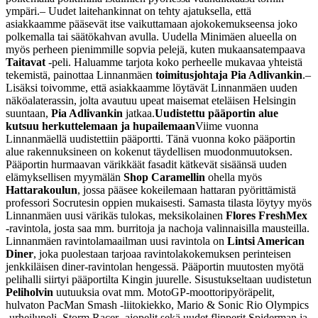
ympäri.
– Uudet laitehankinnat on tehty ajatuksella, että
asiakkaamme pääsevät itse vaikuttamaan ajokokemukseensa joko
polkemalla tai säätökahvan avulla. Uudella Minimäen alueella on
myös perheen pienimmille sopvia pelejä, kuten mukaansatempaava
Taitavat
-peli. Haluamme tarjota koko perheelle mukavaa yhteistä
tekemistä, painottaa Linnanmäen
toimitusjohtaja Pia Adlivankin
.
–
Lisäksi toivomme, että asiakkaamme löytävät Linnanmäen uuden
näköalaterassin, jolta avautuu upeat maisemat eteläisen Helsingin
suuntaan,
Pia Adlivankin
jatkaa.
Uudistettu pääportin alue
kutsuu herkuttelemaan ja hupailemaan
Viime vuonna
Linnanmäellä uudistettiin pääportti. Tänä vuonna koko pääportin
alue rakennuksineen on kokenut täydellisen muodonmuutoksen.
Pääportin hurmaavan värikkäät fasadit kätkevät sisäänsä uuden
elämyksellisen myymälän
Shop Caramellin
ohella myös
Hattarakoulun
, jossa pääsee kokeilemaan hattaran pyörittämistä
professori Socrutesin oppien mukaisesti. Samasta tilasta löytyy myös
Linnanmäen uusi värikäs tulokas, meksikolainen
Flores FreshMex
-ravintola, josta saa mm. burritoja ja nachoja valinnaisilla mausteilla.
Linnanmäen ravintolamaailman uusi ravintola on
Lintsi American
Diner
, joka puolestaan tarjoaa ravintolakokemuksen perinteisen
jenkkiläisen diner-ravintolan hengessä. Pääportin muutosten myötä
pelihalli siirtyi pääportilta Kingin juurelle. Sisustukseltaan uudistetun
Peliholvin
uutuuksia ovat mm. MotoGP-moottoripyöräpelit,
hulvaton PacMan Smash -liitokiekko, Mario & Sonic Rio Olympics
-urheilupeli, Storm Racer -ajopelit sekä uudet flipperit Spiderman ja