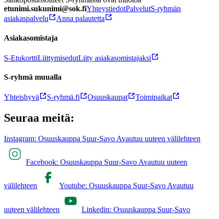
etunimi.sukunimi@sok.fi
Yhteystiedot
Palvelut
S-ryhmän
asiakaspalvelu
Anna palautetta
Asiakasomistaja
S-Etukortti
Liittymisedut
Liity asiakasomistajaksi
S-ryhmä muualla
Yhteishyvä
S-ryhmä.fi
Osuuskaupat
Toimipaikat
Seuraa meitä:
Instagram: Osuuskauppa Suur-Savo Avautuu uuteen välilehteen
Facebook: Osuuskauppa Suur-Savo Avautuu uuteen
välilehteen
Youtube: Osuuskauppa Suur-Savo Avautuu
uuteen välilehteen
Linkedin: Osuuskauppa Suur-Savo