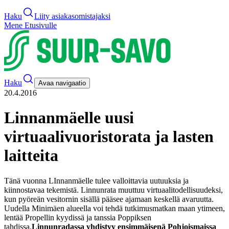
Haku
Liity asiakasomistajaksi
Mene Etusivulle
Haku
Avaa navigaatio
20.4.2016
Linnanmäelle uusi
virtuaalivuoristorata ja lasten
laitteita
Tänä vuonna LInnanmäelle tulee valloittavia uutuuksia ja
kiinnostavaa tekemistä. Linnunrata muuttuu virtuaalitodellisuudeksi,
kun pyöreän vesitornin sisällä pääsee ajamaan keskellä avaruutta.
Uudella Minimäen alueella voi tehdä tutkimusmatkan maan ytimeen,
lentää Propellin kyydissä ja tanssia Poppiksen
tahdissa.
Linnunradassa yhdistyy ensimmäisenä Pohjoismaissa