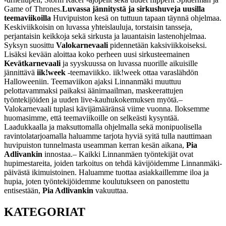
Game of Thrones.
Luvassa jännitystä ja sirkushuveja uusilla
teemaviikoilla
Huvipuiston kesä on tuttuun tapaan täynnä ohjelmaa.
Keskiviikkoisin on luvassa yhteislauluja, torstaisin tansseja,
perjantaisin keikkoja sekä sirkusta ja lauantaisin lastenohjelmaa.
Syksyn suosittu
Valokarnevaali
pidennetään kaksiviikkoiseksi.
Lisäksi kevään aloittaa koko perheen uusi sirkusteemainen
Kevätkarnevaali
ja syyskuussa on luvassa nuorille aikuisille
jännittävä
iik!week
-teemaviikko. iik!week ottaa varaslähdön
Halloweeniin. Teemaviikon ajaksi Linnanmäki muuttuu
pelottavammaksi paikaksi äänimaailman, maskeerattujen
työntekijöiden ja uuden live-kauhukokemuksen myötä.
–
Valokarnevaali tuplasi kävijämääränsä viime vuonna. Iloksemme
huomasimme, että teemaviikoille on selkeästi kysyntää.
Laadukkaalla ja maksuttomalla ohjelmalla sekä monipuolisella
ravintolatarjoamalla haluamme tarjota hyviä syitä tulla nauttimaan
huvipuiston tunnelmasta useamman kerran kesän aikana,
Pia
Adlivankin
innostaa.
– Kaikki Linnanmäen työntekijät ovat
hupimestareita, joiden tarkoitus on tehdä kävijöidemme Linnanmäki-
päivästä ikimuistoinen. Haluamme tuottaa asiakkaillemme iloa ja
hupia, joten työntekijöidemme koulutukseen on panostettu
entisestään,
Pia Adlivankin
vakuuttaa.
KATEGORIAT