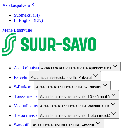
Asiakaspalvelu
Suomeksi (FI)
In English (EN)
Mene Etusivulle
Ajankohtaista
Avaa lista alisivuista sivulle Ajankohtaista
Palvelut
Avaa lista alisivuista sivulle Palvelut
S-Etukortti
Avaa lista alisivuista sivulle S-Etukortti
Töissä meillä
Avaa lista alisivuista sivulle Töissä meillä
Vastuullisuus
Avaa lista alisivuista sivulle Vastuullisuus
Tietoa meistä
Avaa lista alisivuista sivulle Tietoa meistä
S-mobiili
Avaa lista alisivuista sivulle S-mobiili