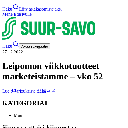
Haku
Liity asiakasomistajaksi
Mene Etusivulle
Haku
Avaa navigaatio
27.12.2022
Leipomon viikkotuotteet
marketeistamme – vko 52
Lue t
arjouksista täältä ->
KATEGORIAT
Muut
Sinua saattaisi kiinnostaa