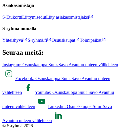
Asiakasomistaja
S-Etukortti
Liittymisedut
Liity asiakasomistajaksi
S-ryhmä muualla
Yhteishyvä
S-ryhmä.fi
Osuuskaupat
Toimipaikat
Seuraa meitä:
Instagram: Osuuskauppa Suur-Savo Avautuu uuteen välilehteen
Facebook: Osuuskauppa Suur-Savo Avautuu uuteen
välilehteen
Youtube: Osuuskauppa Suur-Savo Avautuu
uuteen välilehteen
Linkedin: Osuuskauppa Suur-Savo
Avautuu uuteen välilehteen
© S-ryhmä 2026