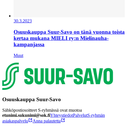
30.3.2023
Osuuskauppa Suur-Savo on tänä vuonna toista
kertaa mukana MIELI ry:n Mielinauha-
kampanjassa
Muut
Osuuskauppa Suur-Savo
Sähköpostiosoitteet S-ryhmässä ovat muotoa
etunimi.sukunimi@sok.fi
Yhteystiedot
Palvelut
S-ryhmän
asiakaspalvelu
Anna palautetta